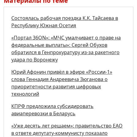
Материалы по теме
Состоялась рабочая поездка К.К. Тайсаева в
Республику Южная Осетия
«Портал 36ON»: «МЧС умалчивает о праве на
федеральные выплаты»: Сергей Обухов
обратился в Генпрокуратуру из-за ракетного
удара по Воронежу
Юрий Афонин привёл в эфире «России-1»
слова Геннадия Андреевича Зюганова о
приоритетности развития цифровых
технологий
КПРФ предложила субсидировать
авиаперевозки в Беларусь
«Уже десять лет решаем»: правительство ЕАО
в ответе депутату-коммунисту показало