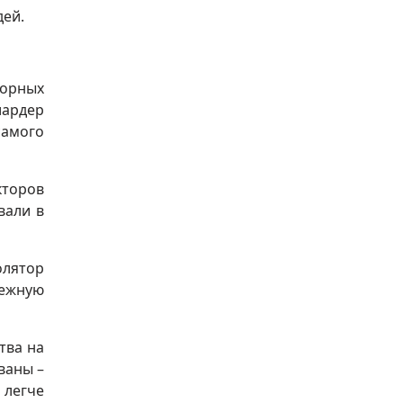
дей.
зорных
иардер
самого
кторов
вали в
олятор
бежную
тва на
ваны –
 легче