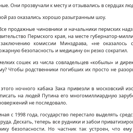
ые. Они прозвучали к месту и отзывались в сердцах лю
дной раз оказались хорошо разыгранным шоу.
! Все продажные чиновники и начальники пермских над
авительство Пермского края, на месте губернатор-милл
 заключению комиссии Минздрава, «не оказалось 
ожарную безопасность и медицину он резко сократил.
 мелких сошек из числа совладельцев «кобылы» и дире
му? Чтобы родственники погибших их просто не разор
 этого ночного кабака Зака привезли в московский из
еписать на людей Путина его многомиллиардную зару
провержений не последовало.
ная с 1998 года, государство перестало выделять средс
руда. Дескать, теперь все рудники и забои приватизиро
нику безопасности. Но частник так устроен, что ему