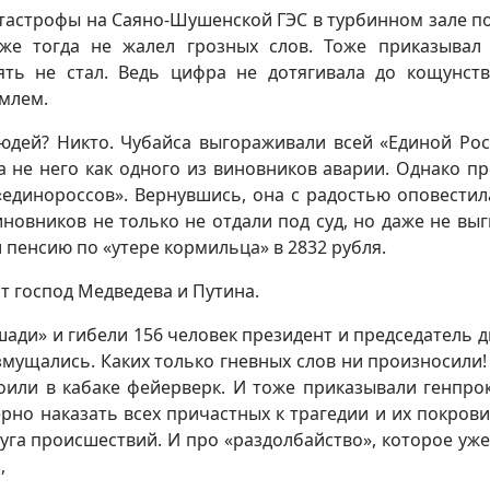
атастрофы на Саяно-Шушенской ГЭС в турбинном зале п
же тогда не жалел грозных слов. Тоже приказывал
ять не стал. Ведь цифра не дотягивала до кощунст
емлем.
юдей? Никто. Чубайса выгораживали всей «Единой Рос
а не него как одного из виновников аварии. Однако п
«единороссов». Вернувшись, она с радостью оповестил
виновников не только не отдали под суд, но даже не выг
 пенсию по «утере кормильца» в 2832 рубля.
от господ Медведева и Путина.
ади» и гибели 156 человек президент и председатель д
озмущались. Каких только гневных слов ни произносили!
оили в кабаке фейерверк. И тоже приказывали генпро
рно наказать всех причастных к трагедии и их покрови
руга происшествий. И про «раздолбайство», которое уже
,