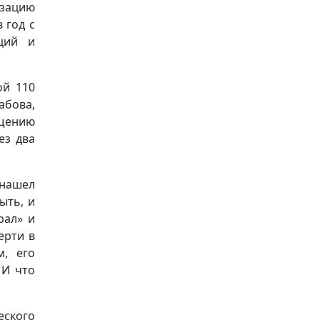
зацию
 год с
ций и
ой 110
абова,
ащению
ез два
 нашел
ыть, и
рал» и
ерти в
м, его
 И что
еского