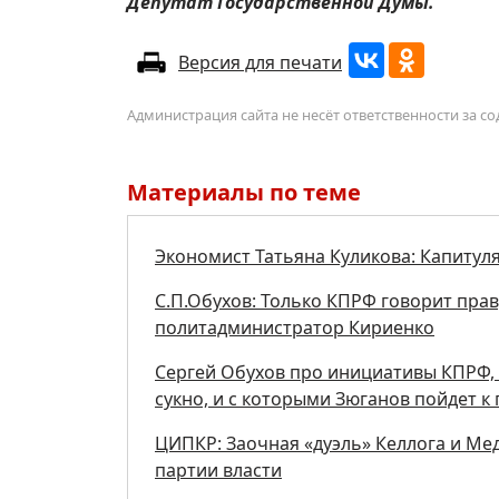
Депутат Государственной Думы.
Версия для печати
Администрация сайта не несёт ответственности за 
Материалы по теме
Экономист Татьяна Куликова: Капитул
С.П.Обухов: Только КПРФ говорит прав
политадминистратор Кириенко
Сергей Обухов про инициативы КПРФ, 
сукно, и с которыми Зюганов пойдет к
ЦИПКР: Заочная «дуэль» Келлога и М
партии власти