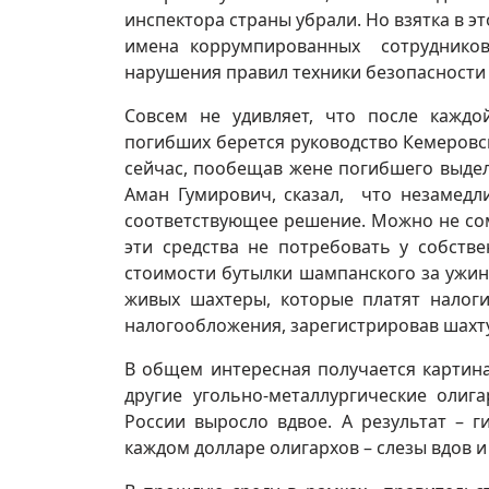
инспектора страны убрали. Но взятка в э
имена коррумпированных сотрудников
нарушения правил техники безопасности в 
Совсем не удивляет, что после кажд
погибших берется руководство Кемеровск
сейчас, пообещав жене погибшего выдел
Аман Гумирович, сказал, что незамедл
соответствующее решение. Можно не сомн
эти средства не потребовать у собств
стоимости бутылки шампанского за ужин
живых шахтеры, которые платят налог
налогообложения, зарегистрировав шахт
В общем интересная получается картина
другие угольно-металлургические олиг
России выросло вдвое. А результат – 
каждом долларе олигархов – слезы вдов 