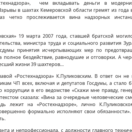
стехнадзора», чем вкладывать деньги в модерни
зрывы в шахтах Кемеровской области гремят из года в
аз четко прослеживается вина надзорных инстан
вская» 19 марта 2007 года, ставшей братской могил
тельства, министра труда и социального развития Зур
 Госдумы принятия исчерпывающих мер по предотвр
а полное бездействие, равнодушие и отговорки. А чер
несший жизни 39 шахтеров…
лавой «Ростехнадзора» К.Пуликовским. В ответ он не
кам ЧП всех, включая и депутатов Госдумы, а стало б
о коррупции в его ведомстве «Скажи мне правду, гене
текстом сказала: «Вина за очередные человеческие см
дь лежит на «Ростехнадзоре», лично К.Пуликовско
 совершенно формально исполняют свои обязанности».
ть.
танта и непрофессионала, с должности главного технич