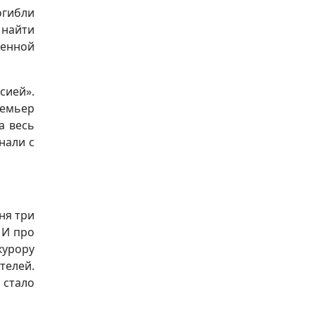
огибли
 найти
венной
сией».
ремьер
а весь
нали с
ня три
 И про
курору
телей.
 стало