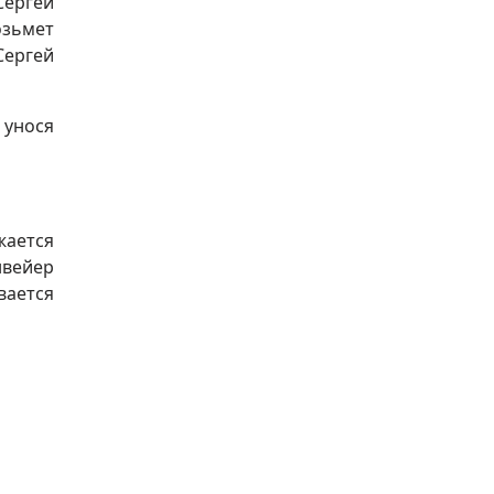
Сергей
озьмет
Сергей
 унося
жается
нвейер
вается