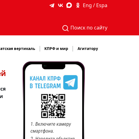
Eng / Espa
Поиск по сайту
атская вертикаль
КПРФ и мир
Агитатору
ей
ся
 и