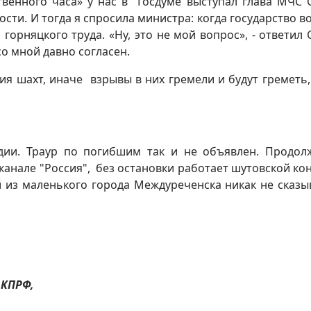
твенного часа» у нас в Госдуме выступал глава МЧС 
ости. И тогда я спросила министра: когда государство в
горняцкого труда. «Ну, это не мой вопрос», - ответил 
со мной давно согласен.
я шахт, иначе взрывы в них гремели и будут греметь,
дии. Траур по погибшим так и не объявлен. Продол
анале "Россия", без остановки работает шутовской ко
й из маленького города Междуреченска никак не сказы
 КПРФ,