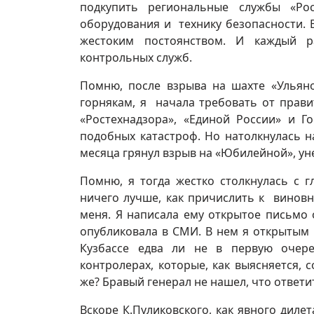
подкупить региональные службы «Ро
оборудования и технику безопасности. В
жестоким постоянством. И каждый р
контрольных служб.
Помню, после взрыва на шахте «Ульяно
горнякам, я начала требовать от прави
«Ростехнадзора», «Единой России» и
подобных катастроф. Но натолкнулась н
месяца грянул взрыв на «Юбилейной», у
Помню, я тогда жестко столкнулась с г
ничего лучше, как причислить к виновни
меня. Я написала ему открытое письмо 
опубликовала в СМИ. В нем я открытым 
Кузбассе едва ли не в первую очере
контролерах, которые, как выясняется,
же? Бравый генерал не нашел, что ответи
Вскоре К.Пуликовского, как явного диле