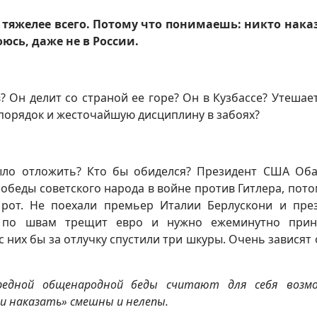
я тяжелее всего. Потому что понимаешь: никто нака
оюсь, даже не в России.
? Он делит со страной ее горе? Он в Кузбассе? Утешает
порядок и жесточайшую дисциплину в забоях?
было отложить? Кто бы обиделся? Президент США Об
Победы советского народа в войне против Гитлера, пото
 рот. Не поехали премьер Италии Берлускони и пре
х по швам трещит евро и нужно ежеминутно прин
 них бы за отлучку спустили три шкуры. Очень зависят 
редной общенародной беды считают для себя возм
 и наказать» смешны и нелепы.