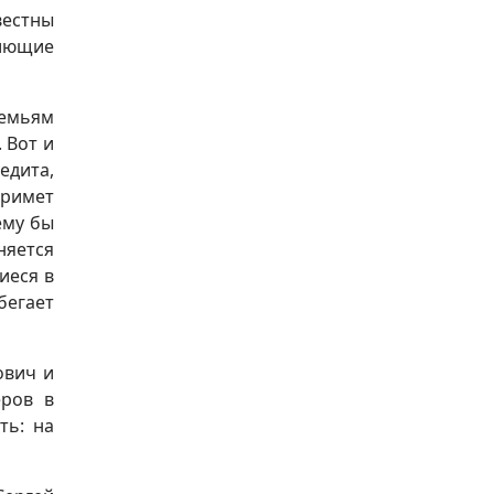
вестны
пиющие
семьям
 Вот и
едита,
примет
ему бы
няется
иеся в
бегает
ович и
еров в
ть: на