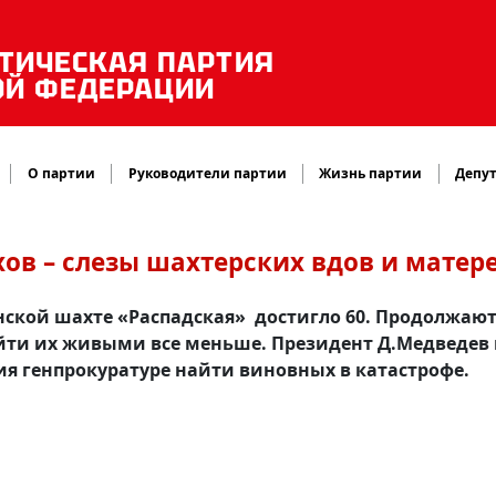
ТИЧЕСКАЯ ПАРТИЯ
ОЙ ФЕДЕРАЦИИ
О партии
Руководители партии
Жизнь партии
Депут
ов – слезы шахтерских вдов и матер
ской шахте «Распадская» достигло 60. Продолжают
айти их живыми все меньше. Президент Д.Медведев
ия генпрокуратуре найти виновных в катастрофе.