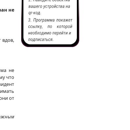
зан не
 вдов,
ама не
му что
зидент
имать
они от
ожным