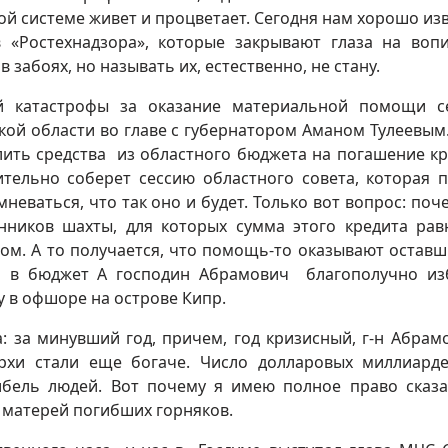
той системе живет и процветает. Сегодня нам хорошо из
 «Ростехнадзора», которые закрывают глаза на во
забоях, но называть их, естественно, не стану.
ой катастрофы за оказание материальной помощи 
ой области во главе с губернатором Аманом Тулеевым.
ить средства из областного бюджета на погашение кр
ительно соберет сессию областного совета, которая 
еваться, что так оно и будет. Только вот вопрос: поч
енников шахты, для которых сумма этого кредита рав
ом. А то получается, что помощь-то оказывают оставш
и в бюджет А господин Абрамович благополучно из
у в офшоре на острове Кипр.
: за минувший год, причем, год кризисный, г-н Абрам
архи стали еще богаче. Число долларовых миллиард
гибель людей. Вот почему я имею полное право сказа
и матерей погибших горняков.