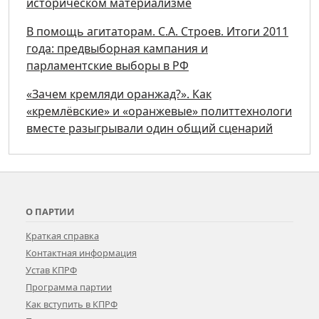
историческом материализме
В помощь агитаторам. С.А. Строев. Итоги 2011
года: предвыборная кампания и
парламентские выборы в РФ
«Зачем кремляди оранжад?». Как
«кремлёвские» и «оранжевые» политтехнологи
вместе разыгрывали один общий сценарий
О ПАРТИИ
Краткая справка
Контактная информация
Устав КПРФ
Программа партии
Как вступить в КПРФ