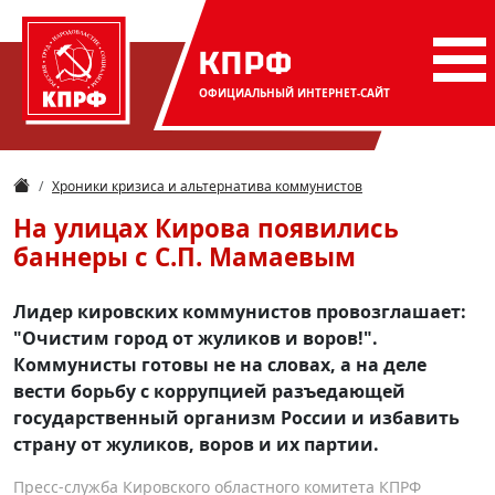
КПРФ
ОФИЦИАЛЬНЫЙ
ИНТЕРНЕТ-САЙТ
Хроники кризиса и альтернатива коммунистов
На улицах Кирова появились
баннеры с С.П. Мамаевым
Лидер кировских коммунистов провозглашает:
"Очистим город от жуликов и воров!".
Коммунисты готовы не на словах, а на деле
вести борьбу с коррупцией разъедающей
государственный организм России и избавить
страну от жуликов, воров и их партии.
Пресс-служба Кировского областного комитета КПРФ