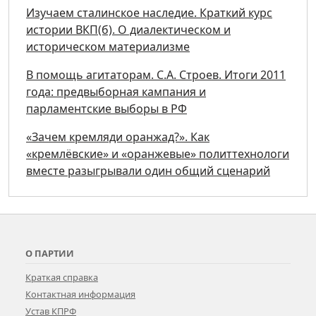
Изучаем сталинское наследие. Краткий курс
истории ВКП(б). О диалектическом и
историческом материализме
В помощь агитаторам. С.А. Строев. Итоги 2011
года: предвыборная кампания и
парламентские выборы в РФ
«Зачем кремляди оранжад?». Как
«кремлёвские» и «оранжевые» политтехнологи
вместе разыгрывали один общий сценарий
О ПАРТИИ
Краткая справка
Контактная информация
Устав КПРФ