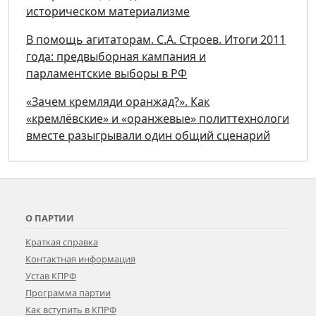
историческом материализме
В помощь агитаторам. С.А. Строев. Итоги 2011
года: предвыборная кампания и
парламентские выборы в РФ
«Зачем кремляди оранжад?». Как
«кремлёвские» и «оранжевые» политтехнологи
вместе разыгрывали один общий сценарий
О ПАРТИИ
Краткая справка
Контактная информация
Устав КПРФ
Программа партии
Как вступить в КПРФ