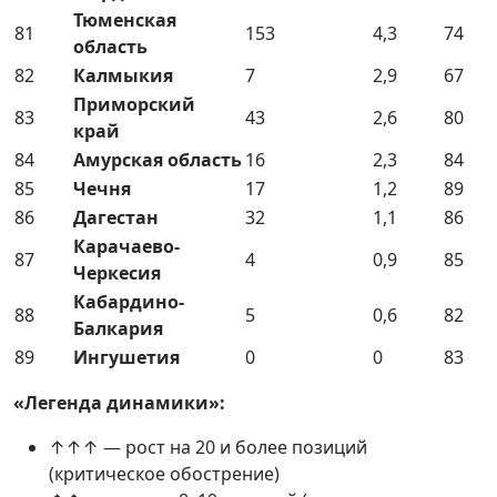
Тюменская
81
153
4,3
74
область
82
Калмыкия
7
2,9
67
Приморский
83
43
2,6
80
край
84
Амурская область
16
2,3
84
85
Чечня
17
1,2
89
86
Дагестан
32
1,1
86
Карачаево-
87
4
0,9
85
Черкесия
Кабардино-
88
5
0,6
82
Балкария
89
Ингушетия
0
0
83
«Легенда динамики»:
↑↑↑ — рост на 20 и более позиций
(критическое обострение)