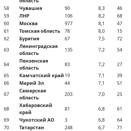
область
58
Чувашия
90
8,3
46
59
ЛНР
106
8,2
68
60
Москва
977
8,1
47
61
Томская область
78
8,0
15
62
Бурятия
67
7,5
72
Ленинградская
63
135
7,2
54
область
Пензенская
64
83
7,2
27
область
65
Камчатский край
19
7,1
39
66
Марий Эл
44
7,1
51
Самарская
67
203
7,0
25
область
Хабаровский
68
81
6,8
61
край
69
Чукотский АО
3
6,8
64
70
Татарстан
248
6,7
71