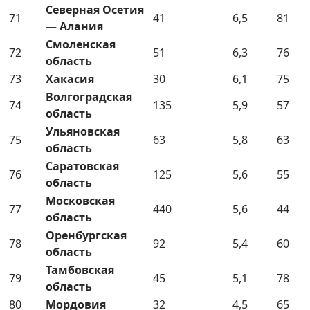
Северная Осетия
71
41
6,5
81
— Алания
Смоленская
72
51
6,3
76
область
73
Хакасия
30
6,1
75
Волгоградская
74
135
5,9
57
область
Ульяновская
75
63
5,8
63
область
Саратовская
76
125
5,6
55
область
Московская
77
440
5,6
44
область
Оренбургская
78
92
5,4
60
область
Тамбовская
79
45
5,1
78
область
80
Мордовия
32
4,5
65