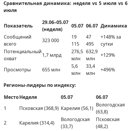
Сравнительная динамика: неделя vs 5 июля vs 6
июля
29.06–05.07
Показатель
05.07
06.07
Динамика
(неделя)
Сообщений
19
47
+148% за
323 000
всего
115
495
сутки
Потенциальный
276,5
632,9
1,7 млрд
+129%
охват
млн
млн
5,6
33,4
Просмотры
655 млн
+496%
млн
млн
Регионы-лидеры по индексу:
Место
Неделя
05.07
06.07
Вологодская
1
Псковская (368,9)
Карелия (56,1)
(63,8)
Вологодская
Псковская
2
Карелия (314,4)
(33,7)
(48,2)