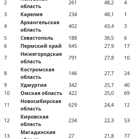
2
261
48,2
4
область
3
Карелия
234
48,1
1
Архангельская
4
402
43,4
3
область
5
Севастополь
188
36,5
6
6
Пермский край
645
27,9
17
Нижегородская
7
791
27,8
10
область
Костромская
8
146
27,7
24
область
9
Удмуртия
342
25,7
40
10
Омская область
422
25,0
69
Новосибирская
11
629
24,4
12
область
Кировская
12
234
22,3
53
область
Магаданская
13
27
21,8
77