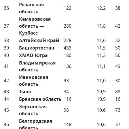
Рязанская
36
122
12,2
38
область
Кемеровская
37
область —
280
11,8
42
Кузбасс
38
Алтайский край
228
11,6
32
39
Башкортостан
433
11,5
50
40
ХМАО-Югра
180
11,3
56
Владимирская
41
136
11,1
49
область
Ивановская
42
93
11,0
30
область
43
Тыва
34
10,9
88
44
Брянская область
116
10,9
16
Херсонская
45
98
10,6
73
область
Белгородская
46
148
10,6
37
область