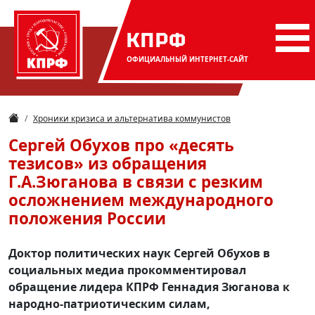
КПРФ
ОФИЦИАЛЬНЫЙ
ИНТЕРНЕТ-САЙТ
Хроники кризиса и альтернатива коммунистов
Сергей Обухов про «десять
тезисов» из обращения
Г.А.Зюганова в связи с резким
осложнением международного
положения России
Доктор политических наук Сергей Обухов в
социальных медиа прокомментировал
обращение лидера КПРФ Геннадия Зюганова к
народно-патриотическим силам,