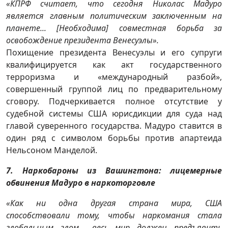
«КПРФ считает, что сегодня Николас Мадуро
является главным политическим заключенным на
планете... [Необходима] совместная борьба за
освобождение президента Венесуэлы».
Похищение президента Венесуэлы и его супруги
квалифицируется как акт государственного
терроризма и «международный разбой»,
совершенный группой лиц по предварительному
сговору. Подчеркивается полное отсутствие у
судебной системы США юрисдикции для суда над
главой суверенного государства. Мадуро ставится в
один ряд с символом борьбы против апартеида
Нельсоном Манделой.
7. Наркобароны из Вашингтона: лицемерные
обвинения Мадуро в наркоторговле
«Как ни одна другая страна мира, США
способствовали тому, чтобы наркомания стала
глобальным злом... весь мир должен предъявить