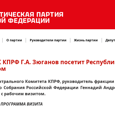
ТИЧЕСКАЯ ПАРТИЯ
ОЙ ФЕДЕРАЦИИ
О партии
Руководители партии
Жизнь партии
Депут
 КПРФ Г.А. Зюганов посетит Республи
ом
Центрального Комитета КПРФ, руководитель фракци
го Собрания Российской Федерации Геннадий Андр
н с рабочим визитом.
ПРОГРАММА ВИЗИТА