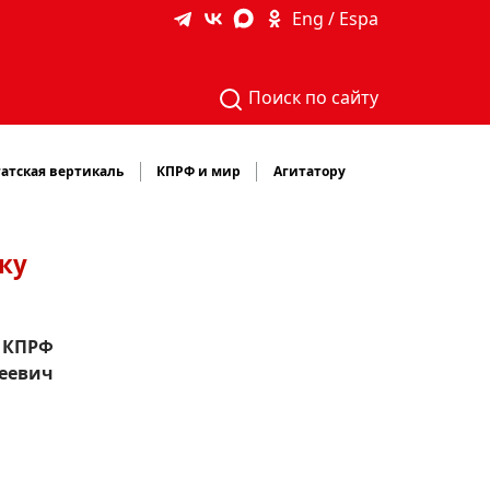
Eng / Espa
Поиск по сайту
атская вертикаль
КПРФ и мир
Агитатору
ку
и КПРФ
еевич