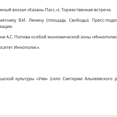
ный вокзал «Казань-Пасс.»). Торжественная встреча.
мятнику В.И. Ленину (площадь Свободы). Пресс-подх
мации.
ни А.С. Попова особой экономической зоны «Иннополис
рситет Иннополис».
ашской культуры «Уяв» (село Сиктерме Алькеевского 