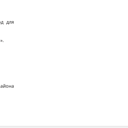
од для
».
района