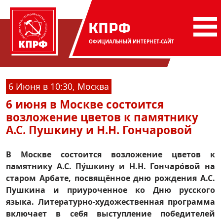
КПРФ
ОФИЦИАЛЬНЫЙ
ИНТЕРНЕТ-САЙТ
6 Июня в 10:30, Москва
6 июня в Москве состоится
возложение цветов к памятнику
А.С. Пушкину и Н.Н. Гончаровой
В Москве состоится возложение цветов к
памятнику
А.С. Пу́шкину и Н.Н. Гончаро́вой на
старом Арбате
, посвящённое
дню рождения А.С.
Пушкина и приуроченное ко Дню русского
языка. Литературно-художественная программа
включает в себя выступление победителей