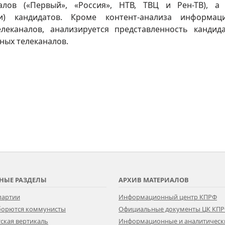
алов («Первый», «Россия», НТВ, ТВЦ и Рен-ТВ), а
) кандидатов. Кроме контент-анализа информаци
леканалов, анализируется представленность кандид
ных телеканалов.
НЫЕ РАЗДЕЛЫ
АРХИВ МАТЕРИАЛОВ
партии
Информационный центр КПРФ
 борются коммунисты
Официальные документы ЦК КП
ская вертикаль
Информационные и аналитическ