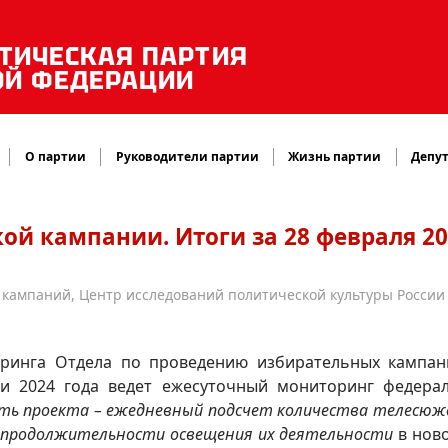
ТИЧЕСКАЯ ПАРТИЯ
ОЙ ФЕДЕРАЦИИ
О партии
Руководители партии
Жизнь партии
Депут
ой кампании. Итоги за 28 февраля 20
кампаний, Центр исследований политической культуры России
оринга Отдела по проведению избирательных кампа
и 2024 года ведет ежесуточный мониторинг федера
ть проекта – ежедневный подсчет количества телесюж
 продолжительности освещения их деятельности
в нов