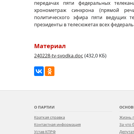
передачах пяти федеральных телекан
хронометраж синхрона (прямой речи
политического эфира пяти ведущих те
президенты в телесюжетах всех федераль
Материал
240228-tv-svodka.doc
(432,0 КБ)
О ПАРТИИ
ОСНОВ
Краткая справка
Жизнь 
Контактная информация
За что
Устав КПРФ
Депутат