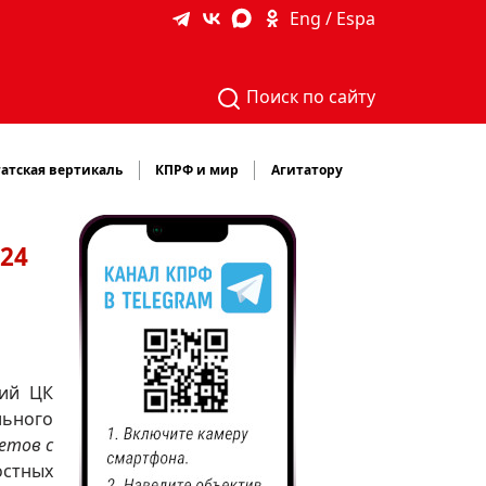
Eng / Espa
Поиск по сайту
атская вертикаль
КПРФ и мир
Агитатору
24
ний ЦК
льного
етов с
остных