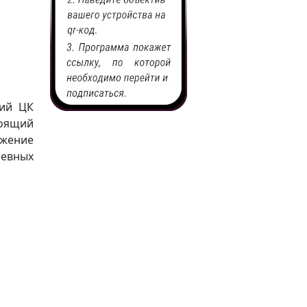
ний ЦК
оящий
жение
невных