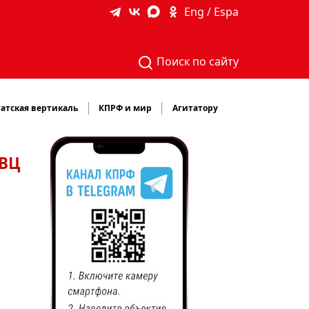
Eng / Espa
Поиск по сайту
атская вертикаль
КПРФ и мир
Агитатору
ТВЦ