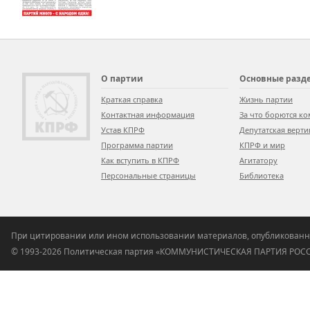
О партии
Основные разд
Краткая справка
Жизнь партии
Контактная информация
За что борются к
Устав КПРФ
Депутатская верти
Программа партии
КПРФ и мир
Как вступить в КПРФ
Агитатору
Персональные страницы
Библиотека
При цитировании или ином использовании материалов, опубликованн
© 1993-2026 Политическая партия «КОММУНИСТИЧЕСКАЯ ПАРТИЯ РО