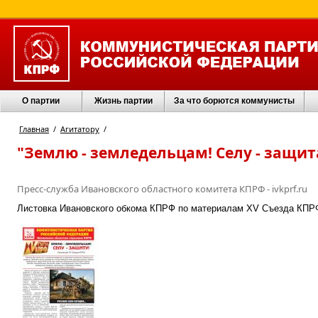
О партии
Жизнь партии
За что борются коммунисты
Главная
/
Агитатору
/
"Землю - земледельцам! Селу - защит
Пресс-служба Ивановского областного комитета КПРФ - ivkprf.ru
Листовка Ивановского обкома КПРФ по материалам XV Съезда КПР