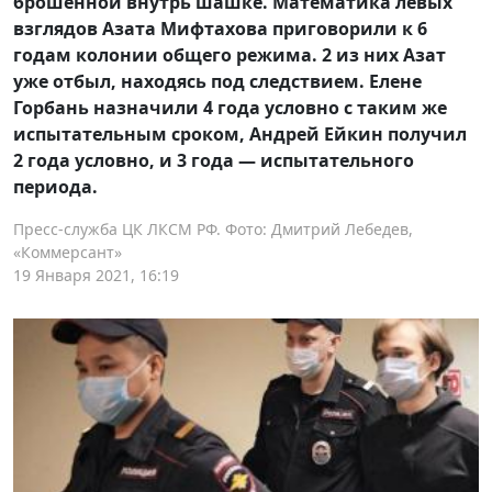
брошенной внутрь шашке. Математика левых
взглядов Азата Мифтахова приговорили к 6
годам колонии общего режима. 2 из них Азат
уже отбыл, находясь под следствием. Елене
Горбань назначили 4 года условно с таким же
испытательным сроком, Андрей Ейкин получил
2 года условно, и 3 года — испытательного
периода.
Пресс-служба ЦК ЛКСМ РФ. Фото: Дмитрий Лебедев,
«Коммерсант»
19 Января 2021, 16:19