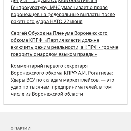
Депутат Госдумы Обухов обратился в
Генпрокуратуру: МЧС умалчивает о праве
воронежцев на федеральные выплаты после
ракетного удара НАТО 22 июня
Сергей Обухов на Пленуме Воронежского
обкома КПРФ: «Партия власти должна
включить режим реальности, а КПРФ - громче
говорить с народом языком правды»
Комментарий первого секретаря
Воронежского обкома КПРФ А.И. Рогатнева:
Удары ВСУ по складам маркетплейсов, — это
удар по тысячам, предпринимателей, в том
числе из Воронежской области
О ПАРТИИ