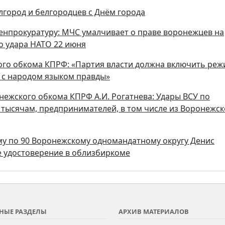
лгород и белгородцев с Днём города
Генпрокуратуру: МЧС умалчивает о праве воронежцев на
о удара НАТО 22 июня
ого обкома КПРФ: «Партия власти должна включить ре
ь с народом языком правды»
ежского обкома КПРФ А.И. Рогатнева: Удары ВСУ по
о тысячам, предпринимателей, в том числе из Воронежс
уму по 90 Воронежскому одномандатному округу Денис
 удостоверение в облизбиркоме
НЫЕ РАЗДЕЛЫ
АРХИВ МАТЕРИАЛОВ