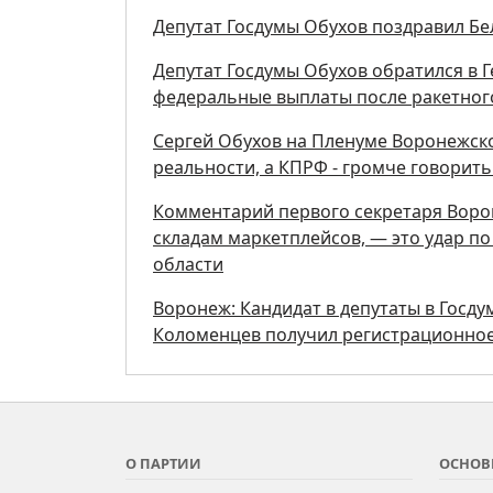
Депутат Госдумы Обухов поздравил Бе
Депутат Госдумы Обухов обратился в 
федеральные выплаты после ракетног
Сергей Обухов на Пленуме Воронежск
реальности, а КПРФ - громче говорит
Комментарий первого секретаря Ворон
складам маркетплейсов, — это удар п
области
Воронеж: Кандидат в депутаты в Госд
Коломенцев получил регистрационное
О ПАРТИИ
ОСНОВ