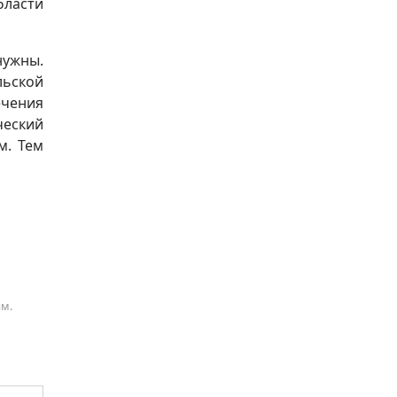
бласти
нужны.
льской
чения
ческий
м. Тем
ам.