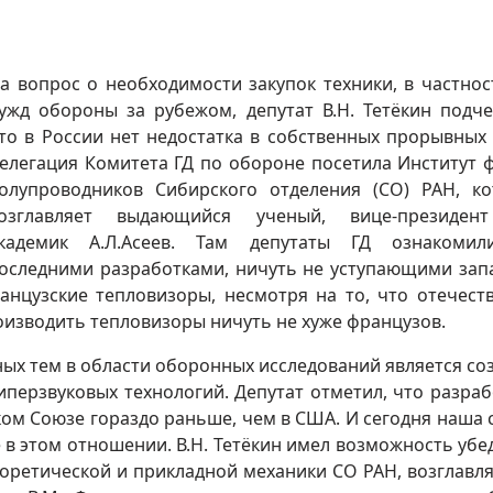
а вопрос о необходимости закупок техники, в частнос
ужд обороны за рубежом, депутат В.Н. Тетёкин подче
то в России нет недостатка в собственных прорывных 
елегация Комитета ГД по обороне посетила Институт 
олупроводников Сибирского отделения (СО) РАН, к
озглавляет выдающийся ученый, вице-президен
кадемик А.Л.Асеев. Там депутаты ГД ознакомил
оследними разработками, ничуть не уступающими зап
анцузские тепловизоры, несмотря на то, что отечест
оизводить тепловизоры ничуть не хуже французов.
ых тем в области оборонных исследований является со
перзвуковых технологий. Депутат отметил, что разраб
ом Союзе гораздо раньше, чем в США. И сегодня наша 
 в этом отношении. В.Н. Тетёкин имел возможность убе
еоретической и прикладной механики СО РАН, возглавл