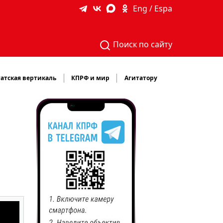
Eng / Espa
Поиск по сайту
атская вертикаль
КПРФ и мир
Агитатору