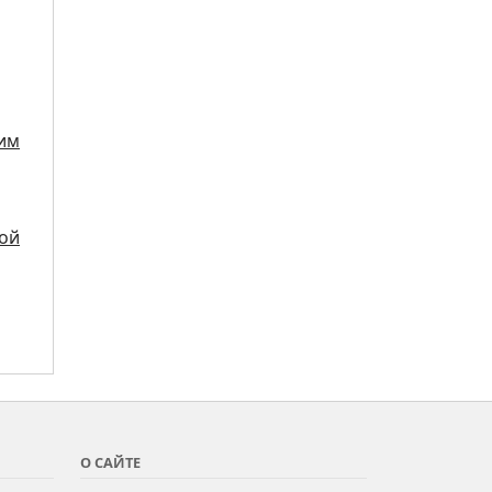
жим
кой
О САЙТЕ