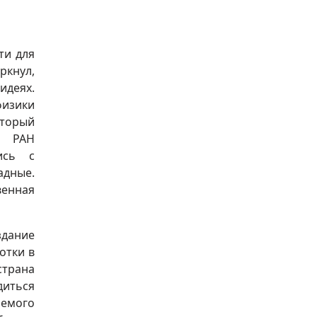
ти для
ркнул,
идеях.
физики
оторый
т РАН
ись с
адные.
венная
здание
отки в
страна
диться
яемого