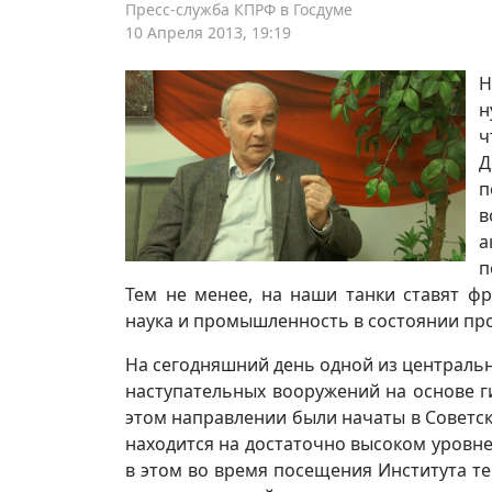
Пресс-служба КПРФ в Госдуме
10 Апреля 2013, 19:19
Н
н
ч
Д
п
в
а
п
Тем не менее, на наши танки ставят фр
наука и промышленность в состоянии пр
На сегодняшний день одной из центральн
наступательных вооружений на основе ги
этом направлении были начаты в Советск
находится на достаточно высоком уровне
в этом во время посещения Института т