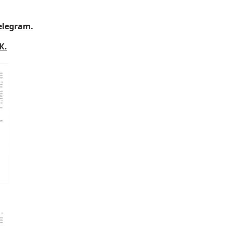
elegram.
К.