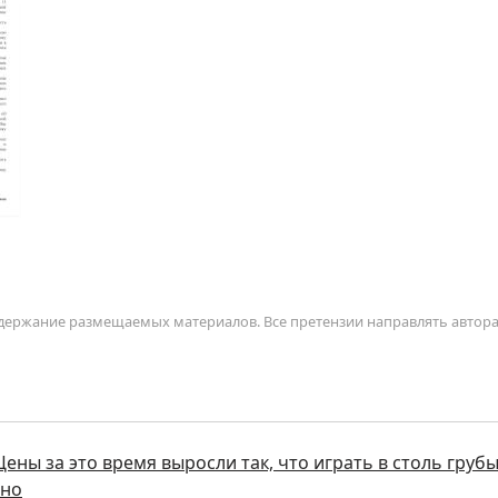
содержание размещаемых материалов. Все претензии направлять автор
ены за это время выросли так, что играть в столь груб
тно