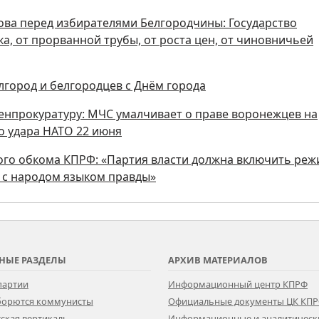
ова перед избирателями Белгородчины: Государство
а, от прорванной трубы, от роста цен, от чиновничьей
лгород и белгородцев с Днём города
Генпрокуратуру: МЧС умалчивает о праве воронежцев на
о удара НАТО 22 июня
ого обкома КПРФ: «Партия власти должна включить ре
ь с народом языком правды»
НЫЕ РАЗДЕЛЫ
АРХИВ МАТЕРИАЛОВ
партии
Информационный центр КПРФ
 борются коммунисты
Официальные документы ЦК КП
ская вертикаль
Информационные и аналитическ