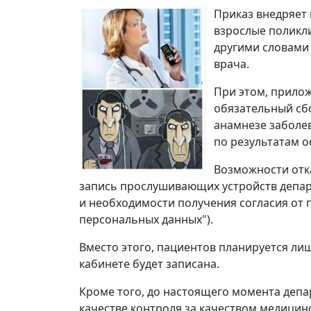
Приказ внедряет 
взрослые поликли
другими словами 
врача.
При этом, прилож
обязательный сбо
анамнезе заболев
по результатам о
Возможности отка
запись прослушивающих устройств депар
и необходимости получения согласия от п
персональных данных").
Вместо этого, пациентов планируется лиш
кабинете будет записана.
Кроме того, до настоящего момента депа
качестве контроля за качеством медицинс