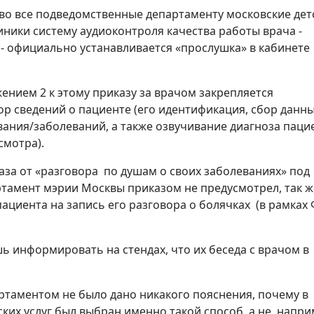
во все подведомственные департаменту московские дет
ники систему аудиоконтроля качества работы врача -
- официально устанавливается «прослушка» в кабинете
ением 2 к этому приказу за врачом закрепляется
р сведений о пациенте (его идентификация, сбор данны
ания/заболеваний, а также озвучивание диагноза паци
смотра).
за от «разговора по душам о своих заболеваниях» под
тамент мэрии Москвы приказом не предусмотрел, так ж
ациента на запись его разговора о болячках (в рамках 
ь информировать на стендах, что их беседа с врачом в
ртаментом не было дано никакого пояснения, почему в
ких услуг был выбран именно такой способ, а не, напри