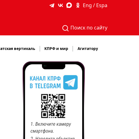
Eng / Espa
Поиск по сайту
атская вертикаль
КПРФ и мир
Агитатору