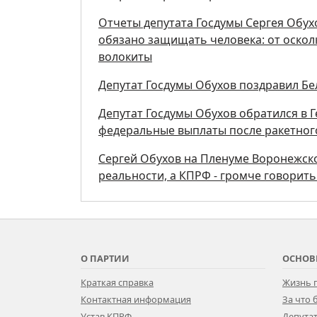
Отчеты депутата Госдумы Сергея Обух
обязано защищать человека: от осколк
волокиты
Депутат Госдумы Обухов поздравил Бе
Депутат Госдумы Обухов обратился в 
федеральные выплаты после ракетног
Сергей Обухов на Пленуме Воронежск
реальности, а КПРФ - громче говорит
О ПАРТИИ
ОСНОВ
Краткая справка
Жизнь 
Контактная информация
За что
Устав КПРФ
Депутат