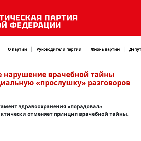
ТИЧЕСКАЯ ПАРТИЯ
ОЙ ФЕДЕРАЦИИ
О партии
Руководители партии
Жизнь партии
Депут
ое нарушение врачебной тайны
иальную «прослушку» разговоров
тамент здравоохранения «порадовал»
актически отменяет принцип врачебной тайны.