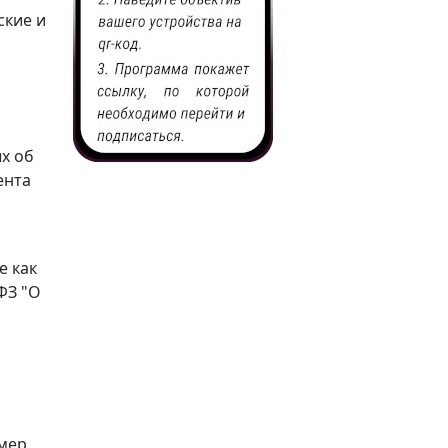
ские и
х об
ента
е как
ФЗ "О
мер,