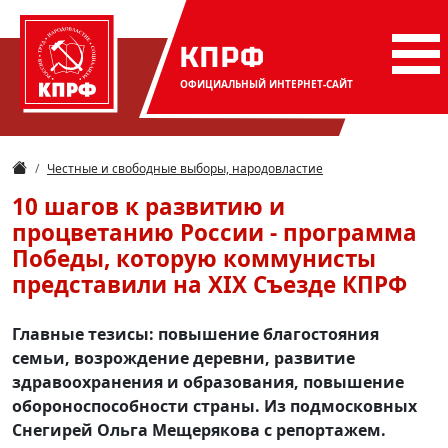
КПРФ
ОФИЦИАЛЬНЫЙ
ИНТЕРНЕТ-САЙТ
Честные и свободные выборы, народовластие
10 шагов к развитию и
процветанию России - программа
Победы, которую коммунисты
представили на XIX Съезде КПРФ
Главные тезисы: повышение благостояния
семьи, возрождение деревни, развитие
здравоохранения и образования, повышение
обороноспособности страны. Из подмосковных
Снегирей Ольга Мещерякова с репортажем.