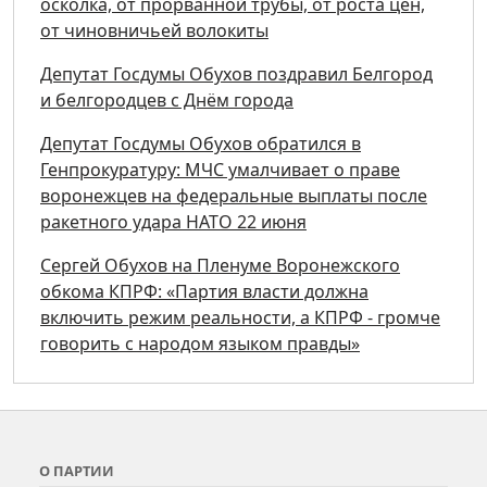
осколка, от прорванной трубы, от роста цен,
от чиновничьей волокиты
Депутат Госдумы Обухов поздравил Белгород
и белгородцев с Днём города
Депутат Госдумы Обухов обратился в
Генпрокуратуру: МЧС умалчивает о праве
воронежцев на федеральные выплаты после
ракетного удара НАТО 22 июня
Сергей Обухов на Пленуме Воронежского
обкома КПРФ: «Партия власти должна
включить режим реальности, а КПРФ - громче
говорить с народом языком правды»
О ПАРТИИ