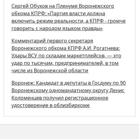
Сергей Обухов на Пленуме Воронежского
обкома КПРФ: «Партия власти должна
включить режим реальности, а КПРФ - громче
говорить с народом языком правды»
Комментарий первого секретаря
Воронежского обкома КПРФ А.И. Рогатнева:
Удары ВСУ по складам маркетплейсов, — это
удар по тысячам, предпринимателей, в том
числе из Воронежской области
Воронеж: Кандидат в депутаты в Госдуму по 90
Воронежскому одномандатному округу Денис
Коломенцев получил регистрационное
удостоверение в облизбиркоме