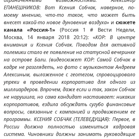
ЕПАНЕШНИКОВ: Вот Ксения Собчак, наверное, по-
моему мнению, что-то такое, что может быть
внесет какой-то новое дуновение воздуха»
и
сюжете
канала «Россия-1»
(Россия 1 # Вести Недели,
Москва, 14 января 2018 20:12): «
КОР: В центре
внимания и Ксения Собчак. Поводом для активной
полемики стало ее появление на статусной вечеринке
на острове Бали. (видеосюжет КОР: Самой Собчак в
кадре не разглядеть, но фото с музыкантом Андреем
Алексиным, выложенное с геотегом, спровоцировало
упреки в проведении корпоратива для одного из
миллиардеров. Впрочем, даже если и так, закон Собчак
не нарушила, но сама кандидат настаивает: никаких
корпоративов, ездила обсуждать сугубо финансовые
вопросы, связанные с кампанией и продвижением ее
программы. КСЕНИЯ СОБЧАК (ТЕЛЕВЕДУЩАЯ): Первое, в
России должна полностью измениться кадровая
система. Чиновники должны занимать руководящие