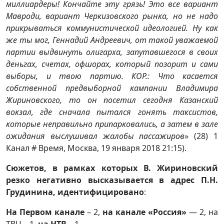
миллиардеры! Кончайте эту грязь! Это все вариант
Мавроди, вариант Черкизовского рынка, но не надо
прикрываться коммунистической идеологией. Ну как
же ты мог, Геннадий Андреевич, от такой уважаемой
партии выдвинуть олигарха, запутавшегося в своих
деньгах, счетах, офшорах, который позорит и сами
выборы, и твою партию. КОР.: Что касается
собственной предвыборной кампании Владимира
Жириновского, то он посетил сегодня Казанский
вокзал, где сначала пытался гонять таксистов,
которые неправильно припарковались, а затем в зале
ожидания выслушивал жалобы пассажиров
» (28) 1
Канал # Время, Москва, 19 января 2018 21:15).
Сюжетов, в рамках которых В. Жириновский
резко негативно высказывается в адрес П.Н.
Грудинина, идентифицировано
:
На Первом канале
– 2,
на канале «Россия»
— 2, на
ТВЦ – 1,
на НТВ
– 1.