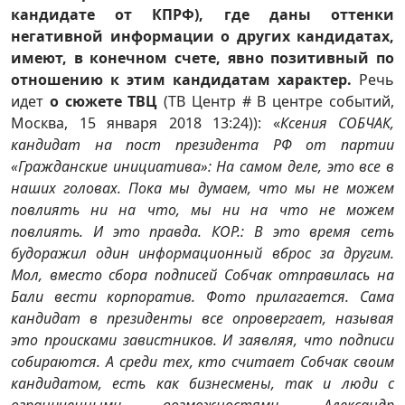
кандидате от КПРФ), где даны оттенки
негативной информации о других кандидатах,
имеют, в конечном счете, явно позитивный по
отношению к этим кандидатам характер.
Речь
идет
о сюжете ТВЦ
(ТВ Центр # В центре событий,
Москва, 15 января 2018 13:24)): «
Ксения СОБЧАК,
кандидат на пост президента РФ от партии
«Гражданские инициатива»: На самом деле, это все в
наших головах. Пока мы думаем, что мы не можем
повлиять ни на что, мы ни на что не можем
повлиять. И это правда. КОР.: В это время сеть
будоражил один информационный вброс за другим.
Мол, вместо сбора подписей Собчак отправилась на
Бали вести корпоратив. Фото прилагается. Сама
кандидат в президенты все опровергает, называя
это происками завистников. И заявляя, что подписи
собираются. А среди тех, кто считает Собчак своим
кандидатом, есть как бизнесмены, так и люди с
ограниченными возможностями. Александр