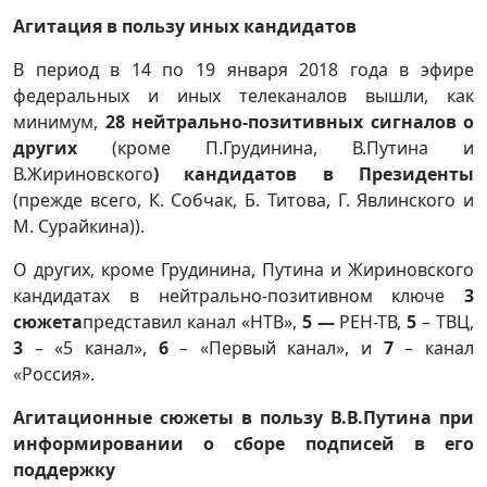
Агитация в пользу иных кандидатов
В период в 14 по 19 января 2018 года в эфире
федеральных и иных телеканалов вышли, как
минимум,
28 нейтрально-позитивных сигналов о
других
(кроме П.Грудинина, В.Путина и
В.Жириновского
) кандидатов в Президенты
(прежде всего, К. Собчак, Б. Титова, Г. Явлинского и
М. Сурайкина)).
О других, кроме Грудинина, Путина и Жириновского
кандидатах в нейтрально-позитивном ключе
3
сюжета
представил канал «НТВ»,
5 —
РЕН-ТВ,
5
– ТВЦ,
3
– «5 канал»,
6
– «Первый канал», и
7
– канал
«Россия».
Агитационные сюжеты в пользу В.В.Путина при
информировании о сборе подписей в его
поддержку