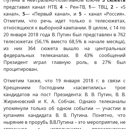
представил канал НТВ,
4
– Рен-ТВ,
1
— ТВЦ,
2
– «5
канал»,
5
— «Первый канал», и
5
– канал «Россия».
Отметим, что речь идет только о телесюжетах,
относящихся к выборной кампании. В целом, с 14 по
20 января 2018 года В. Путин был представлен в 762
телесюжетах (56,1% вместо 68,5% в начале месяца),
из них 364 сюжета вышло на центральных
федеральных телеканалах. В 43% сообщений
Президент играл главную роль, в 27% был
процитирован.
Отметим также, что 19 января 2018 г. в связи с
Крещением Господним «засветились» трое
кандидатов на пост Президента: В. В. Путин, В. В.
Жириновский и К. А. Собчак. Однако телеканалы
упомянули только об одном событии — участии в
купаниях кандидата В. В. Путина. Понятно, что
ныряние в прорубь В.В.Путина – это мероприятие, не
связанное с исполнением президентских