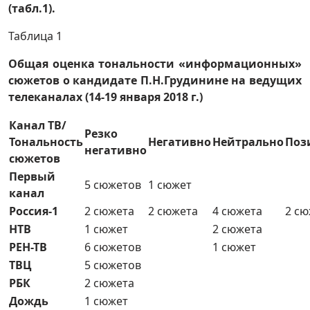
(табл.1).
Таблица 1
Общая оценка тональности «информационных»
сюжетов о кандидате П.Н.Грудинине на ведущих
телеканалах (14-19 января 2018 г.)
Канал ТВ/
Резко
Тональность
Негативно
Нейтрально
Поз
негативно
сюжетов
Первый
5 сюжетов
1 сюжет
канал
Россия-1
2 сюжета
2 сюжета
4 сюжета
2 сю
НТВ
1 сюжет
2 сюжета
РЕН-ТВ
6 сюжетов
1 сюжет
ТВЦ
5 сюжетов
РБК
2 сюжета
Дождь
1 сюжет