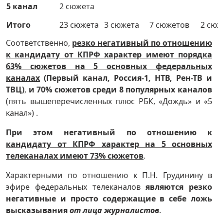
5 канал
2 сюжета
Итого
23 сюжета
3 сюжета
7 сюжетов
2 сю
Соответственно,
резко негативный по отношению
к кандидату от КПРФ характер имеют порядка
63% сюжетов на 5 основных федеральных
каналах
(Первый канал, Россия-1, НТВ, Рен-ТВ и
ТВЦ)
,
и 70% сюжетов среди 8 популярных каналов
(пять вышеперечисленных плюс РБК, «Дождь» и «5
канал») .
При этом негативный по отношению к
кандидату от КПРФ характер на 5 основных
телеканалах имеют 73% сюжетов
.
Характерными по отношению к П.Н. Грудинину в
эфире федеральных телеканалов
являются резко
негативные и просто содержащие в себе ложь
высказывания
от лица журналистов
.