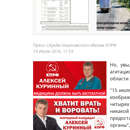
Пресс-служба Ульяновского обкома КПРФ
19 Июля 2016, 11:53
Но, увы
агитаци
области 
"15 июл
изображ
четыре
никакой
предост
органы",