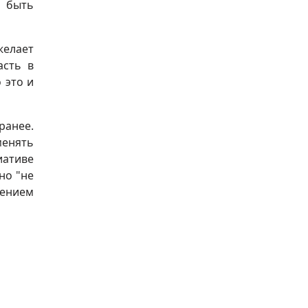
 быть
желает
асть в
 это и
ранее.
менять
ативе
но "не
лением