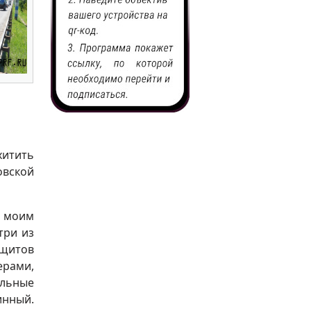
хитить
овской
с моим
три из
щитов
ерами,
ельные
инный.