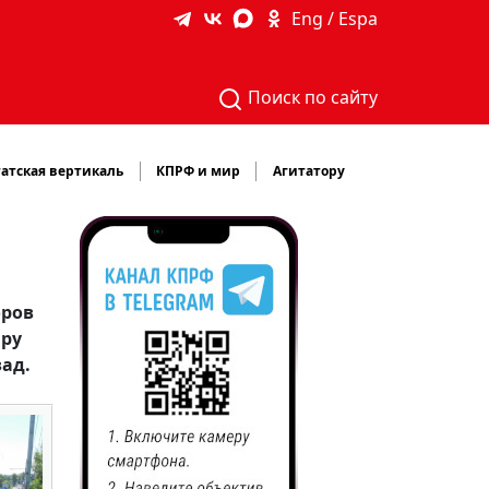
Eng / Espa
Поиск по сайту
атская вертикаль
КПРФ и мир
Агитатору
оров
ару
зад.