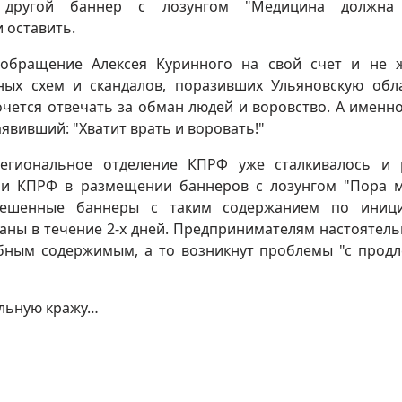
, другой баннер с лозунгом "Медицина должна
 оставить.
 обращение Алексея Куринного на свой счет и не 
ных схем и скандалов, поразивших Ульяновскую обл
хочется отвечать за обман людей и воровство. А именно
аявивший: "Хватит врать и воровать!"
гиональное отделение КПРФ уже сталкивалось и 
ли КПРФ в размещении баннеров с лозунгом "Пора 
ывешенные баннеры с таким содержанием по иници
ны в течение 2-х дней. Предпринимателям настоятель
бным содержимым, а то возникнут проблемы "с прод
альную кражу…