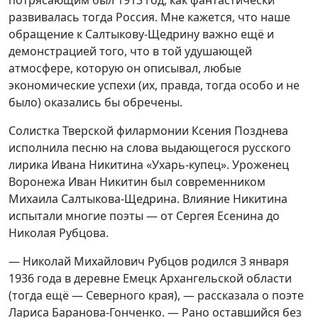
потрясающим был 1913 год, как фантастически
развивалась тогда Россия. Мне кажется, что наше
обращение к Салтыкову-Щедрину важно ещё и
демонстрацией того, что в той удушающей
атмосфере, которую он описывал, любые
экономические успехи (их, правда, тогда особо и не
было) оказались бы обречены.
Солистка Тверской филармонии Ксения Позднева
исполнила песню на слова выдающегося русского
лирика Ивана Никитина «Ухарь-купец». Уроженец
Воронежа Иван Никитин был современником
Михаила Салтыкова-Щедрина. Влияние Никитина
испытали многие поэты — от Сергея Есенина до
Николая Рубцова.
— Николай Михайлович Рубцов родился 3 января
1936 года в деревне Емецк Архангельской области
(тогда ещё — Северного края), — рассказала о поэте
Лариса Баранова-Гонченко. — Рано оставшийся без