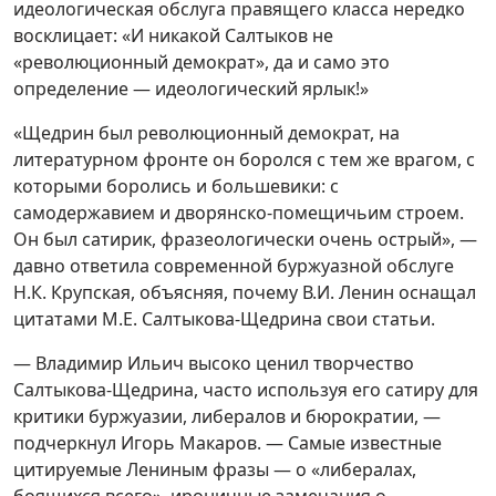
идеологическая обслуга правящего класса нередко
восклицает: «И никакой Салтыков не
«революционный демократ», да и само это
определение — идеологический ярлык!»
«Щедрин был революционный демократ, на
литературном фронте он боролся с тем же врагом, с
которыми боролись и большевики: с
самодержавием и дворянско-помещичьим строем.
Он был сатирик, фразеологически очень острый», —
давно ответила современной буржуазной обслуге
Н.К. Крупская, объясняя, почему В.И. Ленин оснащал
цитатами М.Е. Салтыкова-Щедрина свои статьи.
— Владимир Ильич высоко ценил творчество
Салтыкова-Щедрина, часто используя его сатиру для
критики буржуазии, либералов и бюрократии, —
подчеркнул Игорь Макаров. — Самые известные
цитируемые Лениным фразы — о «либералах,