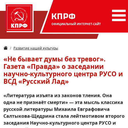
КПРФ
ОФИЦИАЛЬНЫЙ
ИНТЕРНЕТ-САЙТ
Развитие нашей культуры
«Не бывает думы без тревог».
Газета «Правда» о заседании
научно-культурного центра РУСО и
ВСД «Русский Лад»
«Литература изъята из законов тления. Она
одна не признаёт смерти» — эта мысль классика
русской литературы Михаила Евграфовича
Салтыкова-Щедрина стала лейтмотивом второго
заседания Научно-культурного центра РУСО и