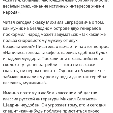
«сжатый, сильный, настоящий язык», характерность,
весёлый смех, «знание истинных интересов жизни
народа».
Читая сегодня сказку Михаила Евграфовича о том,
как мужик на безлюдном острове двух генералов
прокормил, народ может задуматься: «Так какая же
польза сноровистому мужику от двух
бездельников?» Писатель отвечает и на этот вопрос:
«Напились генералы кофею, наелись сдобных булок
и надели мундиры. Поехали они в казначейство, и
сколько тут денег загребли — того ни в сказке
сказать, ни пером описать! Однако и об мужике не
забыли; выслали ему рюмку водки да пятак серебра:
веселись, мужичина!»
Именно поэтому в любом классовом обществе
классик русской литературы Михаил Салтыков-
Щедрин неудобен. Он угрожает тому, кто и сегодня
спешит «как-нибудь поближе приютиться около