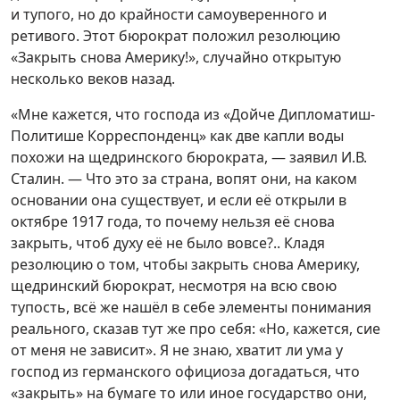
и тупого, но до крайности самоуверенного и
ретивого. Этот бюрократ положил резолюцию
«Закрыть снова Америку!», случайно открытую
несколько веков назад.
«Мне кажется, что господа из «Дойче Дипломатиш-
Политише Корреспонденц» как две капли воды
похожи на щедринского бюрократа, — заявил И.В.
Сталин. — Что это за страна, вопят они, на каком
основании она существует, и если её открыли в
октябре 1917 года, то почему нельзя её снова
закрыть, чтоб духу её не было вовсе?.. Кладя
резолюцию о том, чтобы закрыть снова Америку,
щедринский бюрократ, несмотря на всю свою
тупость, всё же нашёл в себе элементы понимания
реального, сказав тут же про себя: «Но, кажется, сие
от меня не зависит». Я не знаю, хватит ли ума у
господ из германского официоза догадаться, что
«закрыть» на бумаге то или иное государство они,