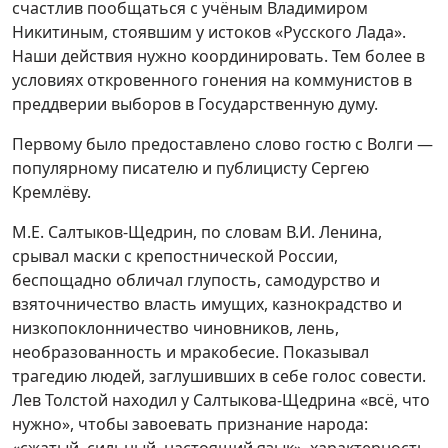
счастлив пообщаться с учёным Владимиром
Никитиным, стоявшим у истоков «Русского Лада».
Наши действия нужно координировать. Тем более в
условиях откровенного гонения на коммунистов в
преддверии выборов в Государственную думу.
Первому было предоставлено слово гостю с Волги —
популярному писателю и публицисту Сергею
Кремлёву.
М.Е. Салтыков-Щедрин, по словам В.И. Ленина,
срывал маски с крепостнической России,
беспощадно обличал глупость, самодурство и
взяточничество власть имущих, казнокрадство и
низкопоклонничество чиновников, лень,
необразованность и мракобесие. Показывал
трагедию людей, заглушивших в себе голос совести.
Лев Толстой находил у Салтыкова-Щедрина «всё, что
нужно», чтобы завоевать признание народа: