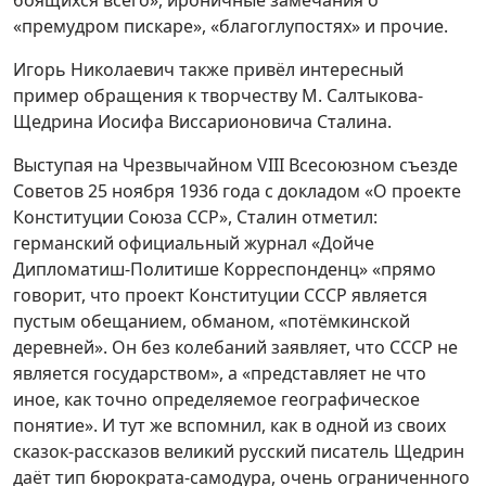
боящихся всего», ироничные замечания о
«премудром пискаре», «благоглупостях» и прочие.
Игорь Николаевич также привёл интересный
пример обращения к творчеству М. Салтыкова-
Щедрина Иосифа Виссарионовича Сталина.
Выступая на Чрезвычайном VIII Всесоюзном съезде
Советов 25 ноября 1936 года с докладом «О проекте
Конституции Союза ССР», Сталин отметил:
германский официальный журнал «Дойче
Дипломатиш-Политише Корреспонденц» «прямо
говорит, что проект Конституции СССР является
пустым обещанием, обманом, «потёмкинской
деревней». Он без колебаний заявляет, что СССР не
является государством», а «представляет не что
иное, как точно определяемое географическое
понятие». И тут же вспомнил, как в одной из своих
сказок-рассказов великий русский писатель Щедрин
даёт тип бюрократа-самодура, очень ограниченного