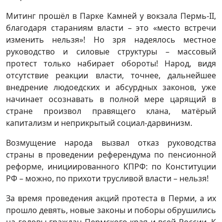
Митинг прошёл в Парке Камней у вокзала Пермь-II,
благодаря стараниям власти – это «место встречи
изменить нельзя»! Но зря надеялось местное
руководство и силовые структуры – массовый
протест только набирает обороты! Народ, видя
отсутствие реакции власти, точнее, дальнейшее
внедрение людоедских и абсурдных законов, уже
начинает осознавать в полной мере царящий в
стране произвол правящего клана, матёрый
капитализм и неприкрытый социал-дарвинизм.
Возмущение народа вызвал отказ руководства
страны в проведении референдума по пенсионной
реформе, инициированного КПРФ: по Конституции
РФ – можно, по прихоти трусливой власти – нельзя!
За время проведения акций протеста в Перми, а их
прошло девять, новые законы и поборы обрушились
на головы граждан Пермского края и всей России. К