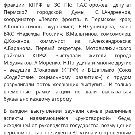
фракции КПРФ в ЗС ПК; Г.А.Сторожев, депутат
Пермской городской Думы; С.Н.Андреянов,
координатор «Левого фронта» в Пермском крае;
А.Константинов, журналист; Е.Н.Сушинцева, член
ВЖС «Надежда России»; В.Мальгинов, комсомолец;
Д.Кожанов, коммунист из г.Александровска;
А.Баранова, Первый секретарь Мотовилихинского
райкома КПРФ. Выступали жители города
М.Бузмаков; А.Моренко; Н.Погудина и многие другие
– ведущие З.Токарева (КПРФ) и В.Шаплыко (Союз
«Содействие социальному развитию») с трудом
разруливали поток желающих выступить. И только
временные рамки акции не дали высказаться
буквально каждому второму.
В каждом выступлении звучали самые различные
аспекты надвигающейся «рукотворной» беды,
исходящей от руководства государства, возмущение
вероломностью президента В.Путина и откровенным