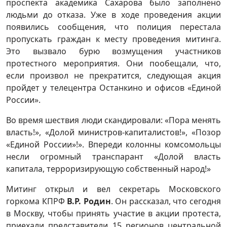
проспекта академика Сахарова было заполнено
людьми до отказа. Уже в ходе проведения акции
появились сообщения, что полиция перестала
пропускать граждан к месту проведения митинга.
Это вызвало бурю возмущения участников
протестного мероприятия. Они пообещали, что,
если произвол не прекратится, следующая акция
пройдет у телецентра Останкино и офисов «Единой
России».
Во время шествия люди скандировали: «Пора менять
власть!», «Долой министров-капиталистов!», «Позор
«Единой России»!». Впереди колонны комсомольцы
несли огромный транспарант «Долой власть
капитала, терроризирующую собственный народ!»
Митинг открыл и вел секретарь Московского
горкома КПРФ
В.Р. Родин
. Он рассказал, что сегодня
в Москву, чтобы принять участие в акции протеста,
приехали представители 15 регионов центральной