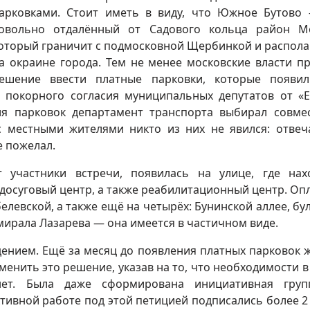
арковками. Стоит иметь в виду, что Южное Бутово
овольно отдалённый от Садового кольца район М
оторый граничит с подмосковной Щербинкой и распола
а окраине города. Тем не менее московские власти п
ешение ввести платные парковки, которые появи
 покорного согласия муниципальных депутатов от «
ля парковок департамент транспорта выбирал совме
с местными жителями никто из них не явился: отвеч
е пожелал.
т участники встречи, появилась на улице, где нах
 досуговый центр, а также реабилитационный центр. Опл
елевской, а также ещё на четырёх: Бунинской аллее, бу
мирала Лазарева — она имеется в частичном виде.
дением. Ещё за месяц до появления платных парковок 
енить это решение, указав на то, что необходимости в
нет. Была даже сформирована инициативная груп
тивной работе под этой петицией подписались более 2