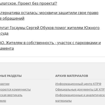
латское. Проект без проекта!?
тернатива осталась: москвичи защитили свое право
че обращений
путат Госдумы Сергей Обухов помог жителям Южного
 суда
О. Жителям в собственность - участок с парковками и
дамента
НЫЕ РАЗДЕЛЫ
АРХИВ МАТЕРИАЛОВ
партии
Информационный центр КПРФ
 борются коммунисты
Официальные документы ЦК КП
ская вертикаль
Информационные и аналитическ
 мир
материалы