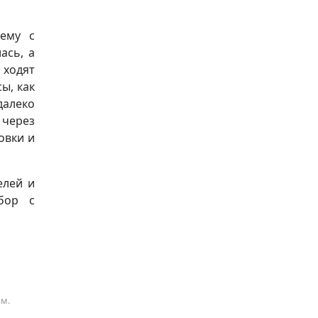
ему с
ась, а
 ходят
ы, как
далеко
 через
овки и
елей и
бор с
ам.