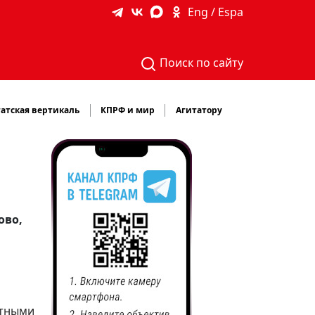
Eng / Espa
Поиск по сайту
атская вертикаль
КПРФ и мир
Агитатору
ово,
тными