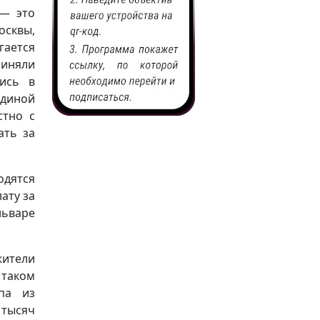
 — это
осквы,
гается
риняли
лись в
Единой
стно с
ать за
одятся
ату за
льваре
жители
 таком
па из
 тысяч