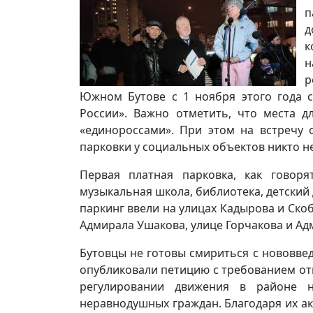
п
д
к
н
р
Южном Бутове с 1 ноября этого года с
России». Важно отметить, что места д
«единороссами». При этом на встречу 
парковки у социальных объектов никто н
Первая платная парковка, как говоря
музыкальная школа, библиотека, детский
паркинг ввели на улицах Кадырова и Скоб
Адмирала Ушакова, улице Горчакова и Ад
Бутовцы не готовы смириться с нововве
опубликовали петицию с требованием отм
регулировании движения в районе 
неравнодушных граждан. Благодаря их ак