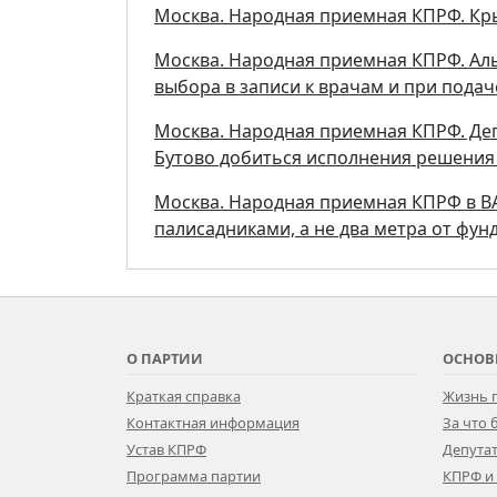
Москва. Народная приемная КПРФ. Кры
Москва. Народная приемная КПРФ. Аль
выбора в записи к врачам и при пода
Москва. Народная приемная КПРФ. Де
Бутово добиться исполнения решения
Москва. Народная приемная КПРФ в ВА
палисадниками, а не два метра от фун
О ПАРТИИ
ОСНОВ
Краткая справка
Жизнь 
Контактная информация
За что
Устав КПРФ
Депутат
Программа партии
КПРФ и