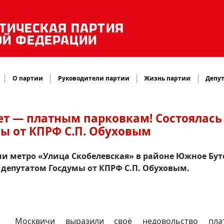
ТИЧЕСКАЯ ПАРТИЯ
ОЙ ФЕДЕРАЦИИ
О партии
Руководители партии
Жизнь партии
Депут
Нет — платным парковкам! Состоялась
мы от КПРФ С.П. Обуховым
ции метро «Улица Скобелевская» в районе Южное Бут
 депутатом Госдумы от КПРФ С.П. Обуховым.
осквичи выразили своё недовольство пла