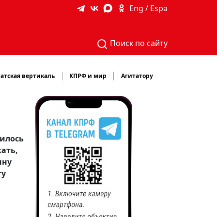
Eng / Espa
Поиск по сайту
атская вертикаль
КПРФ и мир
Агитатору
дилось
кать,
ину
ту