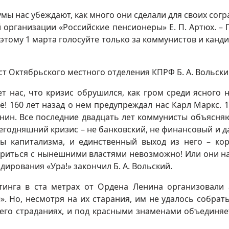
ы нас убеждают, как много они сделали для своих согр
 организации «Российские пенсионеры» Е. П. Артюх. – Г
оэтому 1 марта голосуйте только за коммунистов и канди
 Октябрьского местного отделения КПРФ Б. А. Вольски
нас, что кризис обрушился, как гром среди ясного н
! 160 лет назад о нем предупреждал нас Карл Маркс. 1
нин. Все последние двадцать лет коммунисты объясняю
Сегодняшний кризис – не банковский, не финансовый и д
мы капитализма, и единственный выход из него – ко
риться с нынешними властями невозможно! Или они на
дирования «Ура!» закончил Б. А. Вольский.
инга в ста метрах от Ордена Ленина организовали
 Но, несмотря на их старания, им не удалось собрать
 его страданиях, и под красными знаменами объединяе