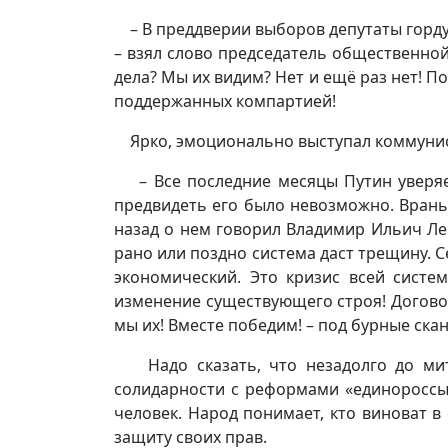
– В преддверии выборов депутаты гордум
– взял слово председатель общественной
дела? Мы их видим? Нет и ещё раз нет! П
поддержанных компартией!
Ярко, эмоционально выступал коммунист
– Все последние месяцы Путин уверяет 
предвидеть его было невозможно. Враньё
назад о нем говорил Владимир Ильич Ле
рано или поздно система даст трещину. 
экономический. Это кризис всей систе
изменение существующего строя! Догово
мы их! Вместе победим! – под бурные скан
Надо сказать, что незадолго до мит
солидарности с реформами «единороссы».
человек. Народ понимает, кто виноват в
защиту своих прав.