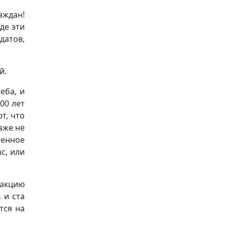
аждан!
де эти
датов,
й.
еба, и
00 лет
т, что
аже не
ренное
с, или
 акцию
 и ста
тся на