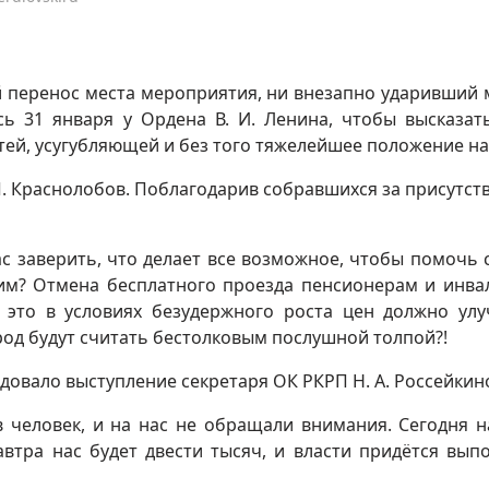
перенос места мероприятия, ни внезапно ударивший 
сь 31 января у Ордена В. И. Ленина, чтобы высказат
тей, усугубляющей и без того тяжелейшее положение на
. Краснолобов. Поблагодарив собравшихся за присутств
с заверить, что делает все возможное, чтобы помочь 
дим? Отмена бесплатного проезда пенсионерам и инва
 это в условиях безудержного роста цен должно ул
род будут считать бестолковым послушной толпой?!
довало выступление секретаря ОК РКРП Н. А. Россейкин
человек, и на нас не обращали внимания. Сегодня н
автра нас будет двести тысяч, и власти придётся вып