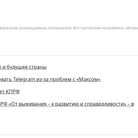
содержание размещаемых материалов. Все претензии направлять автор
е и будущее страны
вать Telegram из-за проблем с «Максом»
кет КПРФ
Ф «От выживания – к развитию и справедливости» – в