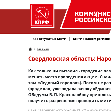
КОММУНИС
РОССИЙСК
Как вступить в КПРФ
КПРФ в вашем регионе
Главная
Свердловская область: Нар
Как только ни пытались городские вл
менять место проведения акции. Снача
там «Ледовый городок»). Потом не ра
(вроде как, уже подала заявку «Единая
Облдумы В. П. Краснолобову пришлос
получить разрешение проводить мити
Сайт Свердловского обкома КПРФ – www.kprf-sve