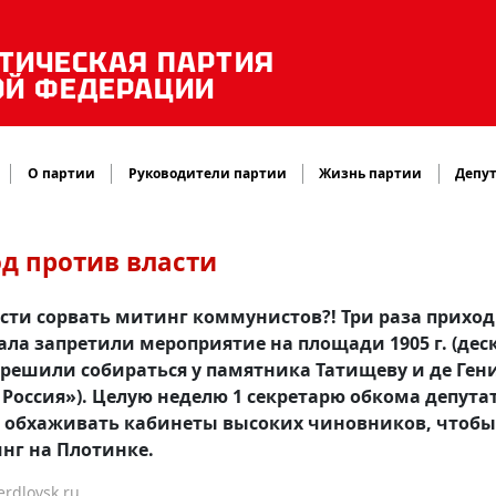
ТИЧЕСКАЯ ПАРТИЯ
ОЙ ФЕДЕРАЦИИ
О партии
Руководители партии
Жизнь партии
Депут
од против власти
асти сорвать митинг коммунистов?! Три раза прихо
ла запретили мероприятие на площади 1905 г. (дес
зрешили собираться у памятника Татищеву и де Ген
 Россия»). Целую неделю 1 секретарю обкома депута
ь обхаживать кабинеты высоких чиновников, чтобы
нг на Плотинке.
rdlovsk.ru