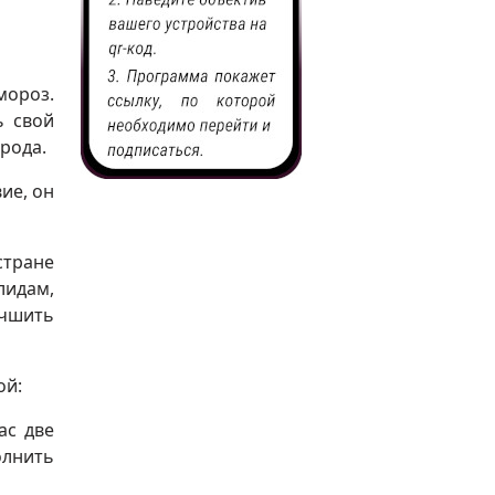
мороз.
ь свой
рода.
ие, он
стране
лидам,
учшить
ой:
ас две
олнить