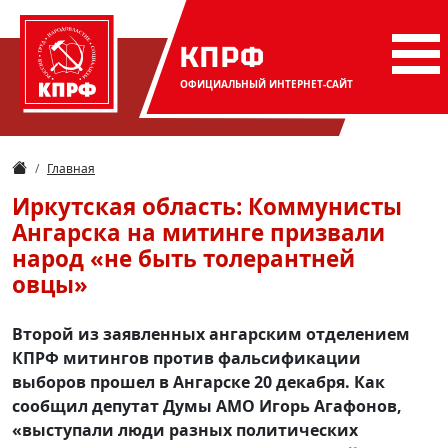
КПРФ
ОФИЦИАЛЬНЫЙ
ИНТЕРНЕТ-САЙТ
Главная
Иркутская область: Коммунисты
Ангарска на митинге призвали
народ «не быть толерантней
овцы»
Второй из заявленных ангарским отделением
КПРФ митингов против фальсификации
выборов прошел в Ангарске 20 декабря. Как
сообщил депутат Думы АМО Игорь Агафонов,
«выступали люди разных политических