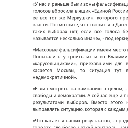
«У нас и раньше были зоны фальсификац
голосов вбросила в ящик «Единой России
ее все тот же Меркушкин, которого пр
власти. Посмотрите, что творится в Даге
таких выборах нет, если все голоса б
называется несколько иначе», - подчеркну
«Массовые фальсификации имели место в 
Попытались устроить их и во Владимир
«карусельщиками», приехавшими для 
касается Москвы, то ситуация тут
недемократичной».
«Если смотреть на кампанию в целом, - 
свободы и демократии. А сейчас еще и 
результатами выборов. Вместо этого 
выправлять ситуацию, которая с каждым 
«Что касается наших результатов, - про
городах, где более четкий контроль, н