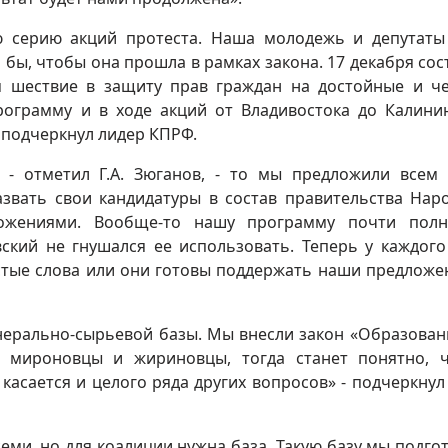
 серию акций протеста. Наша молодежь и депутаты
ь бы, чтобы она прошла в рамках закона. 17 декабря сос
м шествие в защиту прав граждан на достойные и ч
ограмму и в ходе акций от Владивостока до Калини
- подчеркнул лидер КПРФ.
 - отметил Г.А. Зюганов, - то мы предложили всем
вать свои кандидатуры в состав правительства Нар
ложениями. Вообще-то нашу программу почти полн
ский не гнушался ее использовать. Теперь у каждого
стые слова или они готовы поддержать наши предложе
нерально-сырьевой базы. Мы внесли закон «Образован
е мироновцы и жириновцы, тогда станет понятно, 
касается и целого ряда других вопросов» - подчеркнул
еми, но для коалиции нужна база. Такую базу мы подго