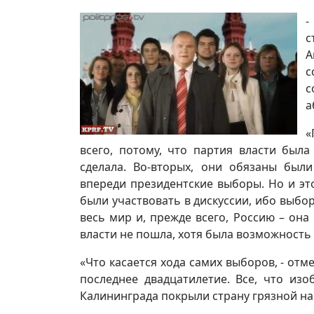
-
с
А
с
с
а
«
всего, потому, что партия власти был
сделала. Во-вторых, они обязаны был
впереди президентские выборы. Но и эт
были участвовать в дискуссии, ибо выбо
весь мир и, прежде всего, Россию – она
власти не пошла, хотя была возможность 
«Что касается хода самих выборов, - отм
последнее двадцатилетие. Все, что изо
Калининграда покрыли страну грязной на