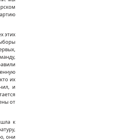
ирском
партию
ех этих
выборы
ервых,
манду,
равили
менную
кто их
чил, и
тается
ены от
ошла к
атуру,
ю, они