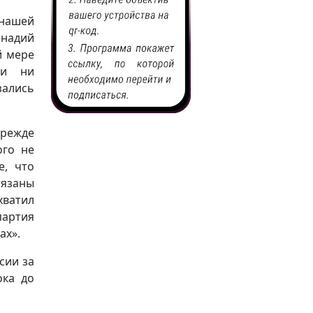
 нашей
ннадий
й мере
ли ни
зались
Прежде
ого не
е, что
бязаны
хватил
партия
ах».
сии за
ока до