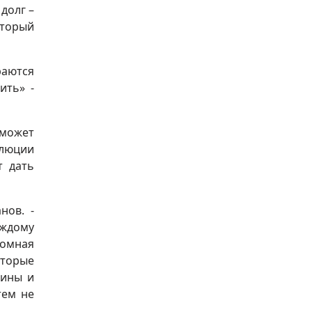
долг –
оторый
раются
ить» -
 может
олюции
т дать
нов. -
аждому
ромная
оторые
тины и
тем не