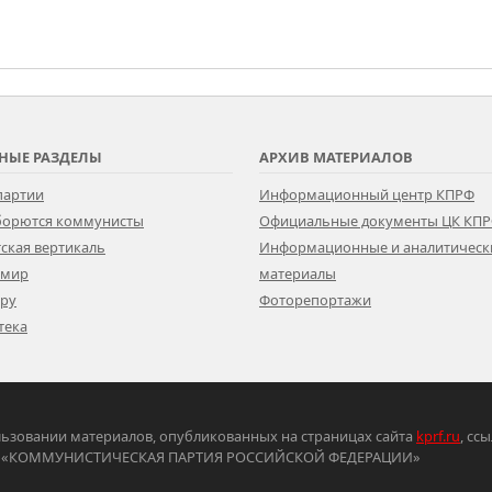
НЫЕ РАЗДЕЛЫ
АРХИВ МАТЕРИАЛОВ
партии
Информационный центр КПРФ
 борются коммунисты
Официальные документы ЦК КП
ская вертикаль
Информационные и аналитическ
 мир
материалы
ору
Фоторепортажи
тека
ьзовании материалов, опубликованных на страницах сайта
kprf.ru
, сс
ртия «КОММУНИСТИЧЕСКАЯ ПАРТИЯ РОССИЙСКОЙ ФЕДЕРАЦИИ»