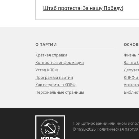
Штаб протеста: За нашу Победу!
О ПАРТИИ
ОСНОВ
Краткая справка
Жизнь 
Контактная информация
За что
Устав КПРФ
Депутат
Программа партии
КПРФ и
Как вступить в КПРФ
Агитат
Персональные страницы
Библио
При цитировании или ином испол
© 1993-2026 Политическая па