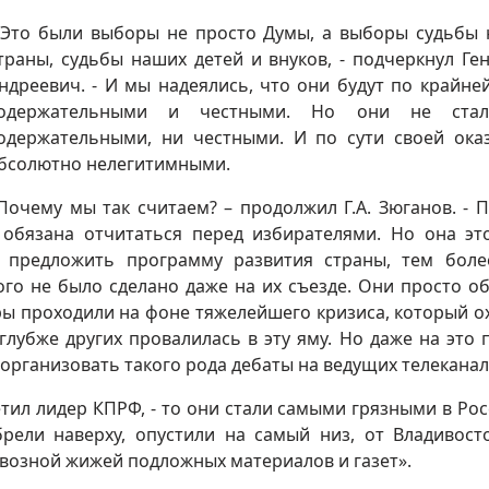
 Это были выборы не просто Думы, а выборы судьбы
траны, судьбы наших детей и внуков, - подчеркнул Ге
ндреевич. - И мы надеялись, что они будут по крайне
одержательными и честными. Но они не ста
одержательными, ни честными. И по сути своей ока
бсолютно нелегитимными.
Почему мы так считаем? – продолжил Г.А. Зюганов. - 
а обязана отчитаться перед избирателями. Но она эт
и предложить программу развития страны, тем боле
ого не было сделано даже на их съезде. Они просто о
ры проходили на фоне тяжелейшего кризиса, который о
 глубже других провалилась в эту яму. Но даже на это 
организовать такого рода дебаты на ведущих телеканал
етил лидер КПРФ, - то они стали самыми грязными в Рос
брели наверху, опустили на самый низ, от Владивост
возной жижей подложных материалов и газет».