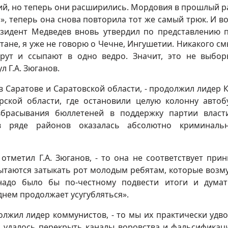
ий, но теперь они расширились. Мордовия в прошлый р
», теперь она снова повторила тот же самый трюк. И во
езидент Медведев вновь утвердил по представлению 
стане, я уже не говорю о Чечне, Ингушетии. Никакого см
ерут и ссыпают в одно ведро. Значит, это не выбор
л Г.А. Зюганов.
Саратове и Саратовской области, - продолжил лидер К
ской области, где остановили целую колонну автоб
вбрасывания бюллетеней в поддержку партии власт
 в ряде районов оказалась абсолютно криминаль
отметил Г.А. Зюганов, - то она не соответствует при
пытаются затыкать рот молодым ребятам, которые воз
надо было бы по-честному подвести итоги и думат
днем продолжает усугубляться».
должил лидер коммунистов, - то мы их практически удво
ам удалось перекрыть каналы воровства и фальсификац