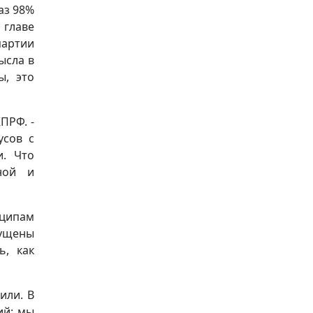
аз 98%
 главе
партии
ысла в
ы, это
ПРФ. -
усов с
и. Что
ной и
нципам
мущены
ь, как
или. В
ий: мы