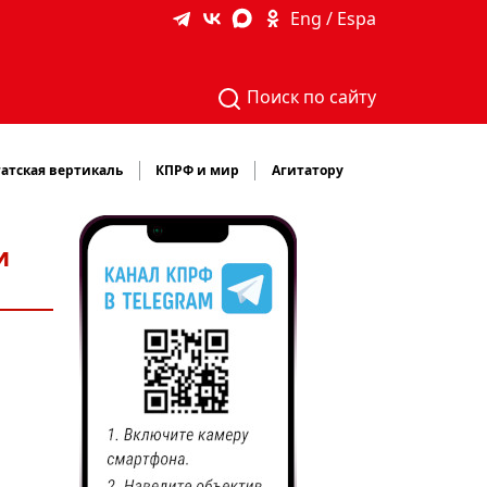
Eng / Espa
Поиск по сайту
атская вертикаль
КПРФ и мир
Агитатору
и