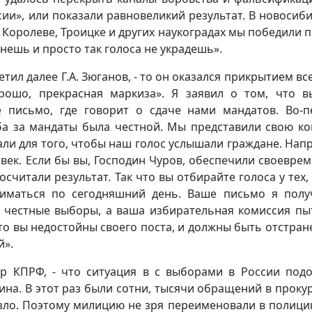
сии», или показали равновеликий результат. В новосиб
 Королеве, Троицке и других наукоградах мы победили 
кнешь и просто так голоса не украдешь».
етил далее Г.А. Зюганов, - то он оказался прикрытием вс
орошо, прекрасная маркиза». Я заявил о том, что 
 письмо, где говорит о сдаче нами мандатов. Во-п
ба за мандаты была честной. Мы представили свою ко
али для того, чтобы наш голос услышали граждане. Нап
век. Если бы вы, Господин Чуров, обеспечили своевре
считали результат. Так что вы отбирайте голоса у тех, 
ниматься по сегодняшний день. Ваше письмо я полу
 честные выборы, а ваша избирательная комиссия пы
то вы недостойны своего поста, и должны быть отстран
й».
р КПРФ, - что ситуация в с выборами в России под
на. В этот раз были сотни, тысячи обращений в прокур
язло. Поэтому милицию не зря переименовали в полици