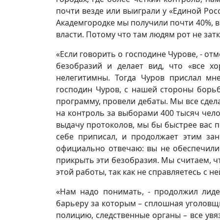
почти везде или выиграли у «Единой Рос
Академгородке мы получили почти 40%, в
власти. Потому что там людям рот не зат
«Если говорить о господине Чурове, - отм
безобразий и делает вид, что «все х
нелегитимны. Тогда Чуров прислал мне
господин Чуров, с нашей стороны борь
программу, провели дебаты. Мы все сдел
на контроль за выборами 400 тысяч чело
выдачу протоколов, мы бы быстрее вас по
себе приписал, и продолжает этим за
официально отвечаю: вы не обеспечили
прикрыть эти безобразия. Мы считаем, ч
этой работы, так как не справляетесь с не
«Нам надо понимать, - продолжил лиде
барьеру за которым – сплошная уголовщи
полицию, следственные органы – все ув