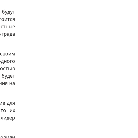
 будут
тоится
естные
нграда
 своим
одного
остью
 будет
ния на
ие для
что их
 лидер
товили