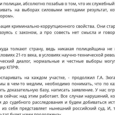
и полицаи, абсолютно позабыв о том, что их служебный 
кивать на выборах силовыми методами результат, к
тором».
орация криминально-коррупционного свойства. Они ста
азуясь с законом, а про совесть нет смысла и говор
куда толкают страну, ведь никакая полицейщина не
словиях 21-го века, в условиях научно-технической рев
ческий диалог, нормальные и честные выборы могу
дер КПРФ.
спаривать на каждом участке, - продолжил Г.А. Зюга
о мы в чем-то медлим, необходимо понимать, что по к
ть доказательную базу, написать заявление. У нас ог
в сейчас над этим работает. Все случаи нарушений, к
м до судебного расследования и будем добиваться ис
 из себя представляет нынешний российский суд. И, 
льтат будет нами продолжена».