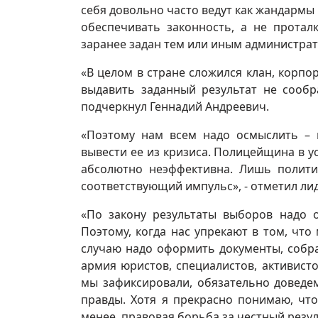
себя довольно часто ведут как жандармы 
обеспечивать законность, а не протал
заранее задан тем или иным администра
«В целом в стране сложился клан, корп
выдавить заданный результат не сообр
подчеркнул Геннадий Андреевич.
«Поэтому нам всем надо осмыслить – 
вывести ее из кризиса. Полицейщина в у
абсолютно неэффективна. Лишь полити
соответствующий импульс», - отметил ли
«По закону результаты выборов надо о
Поэтому, когда нас упрекают в том, чт
случаю надо оформить документы, собра
армия юристов, специалистов, активисто
мы зафиксировали, обязательно доведе
правды. Хотя я прекрасно понимаю, что
менее, правовая борьба за честный резу