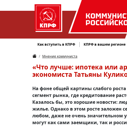
КОММУНИС
РОССИЙСК
Как вступить в КПРФ
КПРФ в вашем регионе
Мнение коммуниста
«Что лучше: ипотека или а
экономиста Татьяны Кулик
На фоне общей картины слабого роста
сегмент рынка, где кредитование рас
Казалось бы, это хорошие новости: л
жилье. Однако в этом росте заложен 
любом, даже не очень значительном 
могут как сами заемщики, так и росси