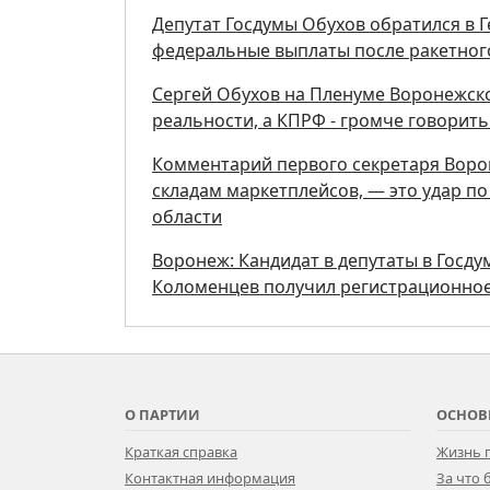
Депутат Госдумы Обухов обратился в 
федеральные выплаты после ракетног
Сергей Обухов на Пленуме Воронежск
реальности, а КПРФ - громче говорит
Комментарий первого секретаря Ворон
складам маркетплейсов, — это удар п
области
Воронеж: Кандидат в депутаты в Госд
Коломенцев получил регистрационное
О ПАРТИИ
ОСНОВ
Краткая справка
Жизнь 
Контактная информация
За что