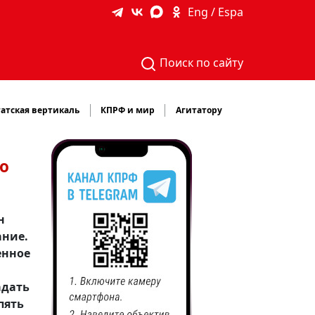
Eng / Espa
Поиск по сайту
атская вертикаль
КПРФ и мир
Агитатору
о
н
ание.
енное
адать
пять