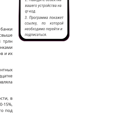
 банки
свыше
8 трлн
анками
в и их
ентных
дцатке
авляла
сти, в
0-15%,
то под