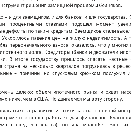
 инструмент решения жилищной проблемы бедняков.
о – и для заемщиков, и для банков, и для государства. К
ми процентными ставками подошел момент увели
ые дефолты по таким кредитам. Заемщиков стали высел
. Ускорилось падение цен на жилую недвижимость. А т
без первоначального взноса, оказалось, что у многих 
 ипотечного долга. Кредиторы (банки и держатели ипо
ки. В итоге государству пришлось спасать частные 
а страна на несколько кварталов погрузилась в рецес
льные – причины, но спусковым крючком послужил 
очень далеко: объем ипотечного рынка и охват нас
мо ниже, чем в США. Но двигаемся мы в эту сторону.
полагаться на развитие ипотеки как на основной инст
струмент хорошо работает для финансово благопо
емого среднего класса), но для малообеспеченных