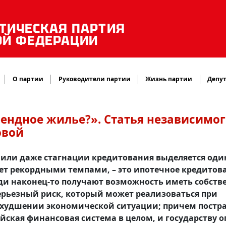
ТИЧЕСКАЯ ПАРТИЯ
ОЙ ФЕДЕРАЦИИ
О партии
Руководители партии
Жизнь партии
Депут
рендное жилье?». Статья независимог
овой
 или даже стагнации кредитования выделяется оди
тет рекордными темпами, – это ипотечное кредитов
юди наконец-то получают возможность иметь собств
серьезный риск, который может реализоваться при
ухудшении экономической ситуации; причем постр
йская финансовая система в целом, и государству о