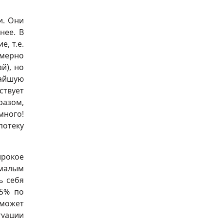
и. Они
нее. В
, т.е.
имерно
й), но
жайшую
ствует
разом,
много!
потеку
рокое
малым
ь себя
.5% по
 может
туации