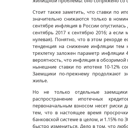
жилищной проблемы: оно сопряжено со 
Стоит также заметить, что ставки по и
значительно снижаются только в номин
сентябре инфляция в России опустилась д
сентябрь 2017 к сентябрю 2016; а есл
нулевая). Понятно, что в этом рекорде 
тенденция на снижение инфляции тем 
трехлетку заложен параметр инфляции 4
вероятность, что инфляция в обозримой 
нынешние ставки по ипотеке 10-12% со
Заемщики по-прежнему продолжают зн
жилье.
Но не только отдельные заемщики
распространение ипотечных кред
первоначальным взносом несет риски дл
тем, что в настоящее время просрочк
банковской системе в целом, и 1.15% по 
быстро измениться. Дело в том, что люб