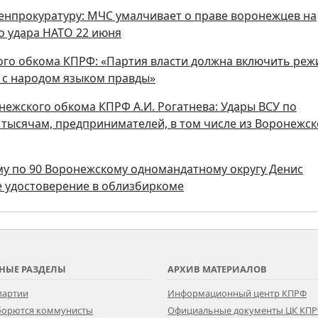
Генпрокуратуру: МЧС умалчивает о праве воронежцев на
о удара НАТО 22 июня
ого обкома КПРФ: «Партия власти должна включить ре
ь с народом языком правды»
ежского обкома КПРФ А.И. Рогатнева: Удары ВСУ по
о тысячам, предпринимателей, в том числе из Воронежс
уму по 90 Воронежскому одномандатному округу Денис
 удостоверение в облизбиркоме
НЫЕ РАЗДЕЛЫ
АРХИВ МАТЕРИАЛОВ
партии
Информационный центр КПРФ
 борются коммунисты
Официальные документы ЦК КП