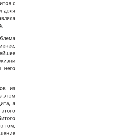
итов с
и доля
авляла
%.
облема
менее,
лейшее
 жизни
я него
ков из
в этом
ита, а
 этого
битого
о том,
ешение