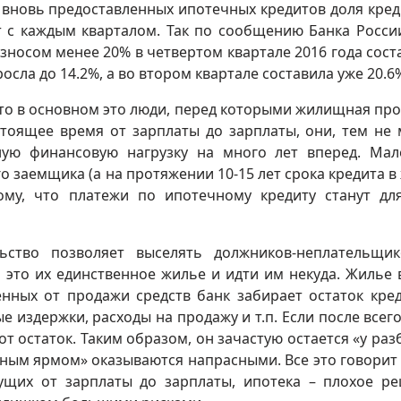
 вновь предоставленных ипотечных кредитов доля кред
 с каждым кварталом. Так по сообщению Банка Росси
носом менее 20% в четвертом квартале 2016 года сост
росла до 14.2%, а во втором квартале составила уже 20.6
что в основном это люди, перед которыми жилищная пр
стоящее время от зарплаты до зарплаты, они, тем не 
ную финансовую нагрузку на много лет вперед. Ма
о заемщика (а на протяжении 10-15 лет срока кредита в
ому, что платежи по ипотечному кредиту станут дл
льство позволяет выселять должников-неплательщи
 это их единственное жилье и идти им некуда. Жилье 
енных от продажи средств банк забирает остаток кред
 издержки, расходы на продажу и т.п. Если после всего
от остаток. Таким образом, он зачастую остается «у раз
чным ярмом» оказываются напрасными. Все это говорит 
ущих от зарплаты до зарплаты, ипотека – плохое р