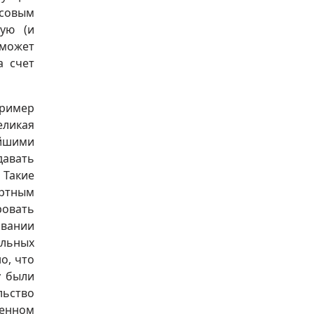
ссовым
ую (и
 может
а счет
пример
еликая
айшими
давать
 Такие
артным
ровать
овании
льных
о, что
у были
льство
ленном