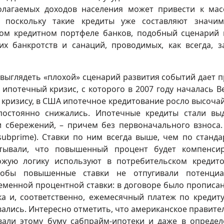
олагаемых доходов населения может привести к ма
 поскольку такие кредиты уже составляют значим
ом кредитном портфеле банков, подобный сценарий
их банкротств и санаций, проводимых, как всегда, з
 выглядеть «плохой» сценарий развития событий дает 
ипотечный кризис, с которого в 2007 году началась В
у кризису, в США ипотечное кредитование росло высоч
постоянно снижались. Ипотечные кредиты стали вы
сбережений, – причем без первоначального взноса.
subprime). Ставки по ним всегда выше, чем по станд
тывали, что повышенный процент будет компенси
ожую логику используют в потребительском кредит
тобы повышенные ставки не отпугивали потенциа
менной процентной ставки: в договоре было прописан
ка и, соответственно, ежемесячный платеж по кредит
ались. Интересно отметить, что американское правите
вали этому буму сабпрайм-ипотеки и даже в опреде