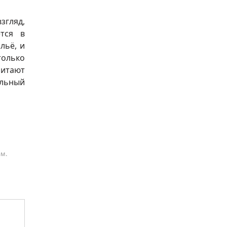
згляд,
ется в
льё, и
только
читают
ельный
ам.