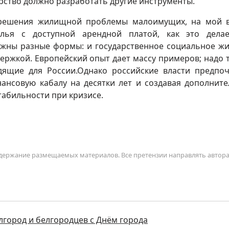
арство должно разработать другие инструменты.
решения жилищной проблемы малоимущих, на мой в
илья с доступной арендной платой, как это дела
ожны разные формы: и государственное социальное жи
ержкой. Европейский опыт дает массу примеров; надо 
дящие для России.Однако российские власти предпо
нансовую кабалу на десятки лет и создавая дополнит
абильности при кризисе.
содержание размещаемых материалов. Все претензии направлять автор
лгород и белгородцев с Днём города