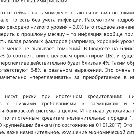
слишком большими рисками.
потеке сейчас на самом деле остаются весьма высоким
але, то есть без учета инфляции. Рассмотрим подроб
о рекордно низкого уровня – 3.0% (это годовое значение
и мерить к прошлому месяцу – то инфляция вообще пр
есть вклад разовых факторов (например, хороший урожа
не менее не вызывает сомнений. В бюджете на бли
% (в соответствии с целевым ориентиром ЦБ), и суще
перспективе действительно будет близка к 4%. Таким об
ответствуют 6-8% в реальном выражении. Это очень 
ачительно «переплачивать» за приобретаемое в и
 несут риски при ипотечном кредитовании: ши
итов с низкими требованиями к заемщикам и 
я банковской системы в целом. И не надо успокаиват
и по ипотечным кредитам незначительны: порядка 1
30 крупнейшим банкам (по состоянию на 01.01.2017). Это
ое, даже незначительное, ухудшение экономической си