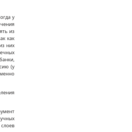
огда у
чения
ять из
ак как
из них
течных
банки,
сию (у
именно
еления
румент
лучных
 слоев