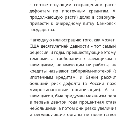
с соответствующим сокращением расп
дефолтам по ипотечным кредитам. А
продолжающую расти) долю в совокупн
привести к очередному витку банковск
государства.
Наглядную иллюстрацию того, как может
США десятилетней давности – тот самый 
рецессия. В годы, предшествующие этом
темпами, а требования к заемщикам 
заемщикам, не имеющим ни работы, ни 
кредиты называют сабпрайм-ипотекой (
ипотечным кредитам, и банки рассчи
больший риск дефолта (в России пох
микрофинансовые организации). А ч
заемщиков, был придуман механизм пере
в первые два-три года процентная став
небольшими, а потом они резко увеличив
и регулирующие органы не препятство