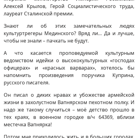
Алексей Крылов, Герой Социалистического труда,
лауреат Сталинской премии.
Знают ли об этих замечательных людях
культуртрегеры Мединского? Вряд ли… Да и лучше,
чтобы не знали – пачкать не будут.
А что касается проповедуемой культурным
ведомством идейки о высококультурных «господах
офицерах» и «красных варварах», хотелось бы
напомнить произведения поручика Куприна,
русского писателя.
Он писал о диких нравах и убожестве армейской
жизни в захолустном Вапнярском пехотном полку. И
надо же такому случиться – моё детство прошло в
тех краях, в военном городке в/ч 64369, вблизи
местечка Вапнярка!
Потом мне приходилось жить и в больших городах,