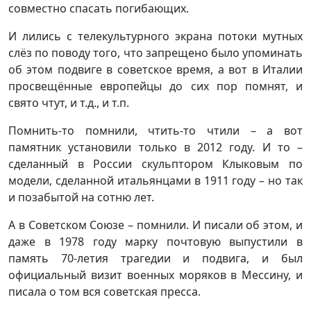
совместно спасать погибающих.
И лились с телекультурного экрана потоки мутных
слёз по поводу того, что запрещено было упоминать
об этом подвиге в советское время, а вот в Италии
просвещённые европейцы до сих пор помнят, и
свято чтут, и т.д., и т.п.
Помнить-то помнили, чтить-то чтили – а вот
памятник установили только в 2012 году. И то –
сделанный в России скульптором Клыковым по
модели, сделанной итальянцами в 1911 году – но так
и позабытой на сотню лет.
А в Советском Союзе – помнили. И писали об этом, и
даже в 1978 году марку почтовую выпустили в
память 70-летия трагедии и подвига, и был
официальный визит военных моряков в Мессину, и
писала о том вся советская пресса.