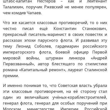
штабс-капитан Нестеров – как и лейтенант
Талалихин, поручик Ржевский не менее популярен,
чем комдив Чапаев.
Что же касается классовых противоречий, то о них
честно писал ещё Константин Станюкович,
прекрасный писатель-маринист в своих повестях и
рассказах эпохи парусного флота. И развивал эту
тему Леонид Соболев, гардемарин российского
императорского флота, боевой офицер Первой
мировой войны, штурман линкора «Андрей
Первозванный», автор блестящего по стилистике
романа «Капитальный ремонт», лауреат Сталинской
премии.
И именно понимая то, что Советская власть убрала
эти классовые противоречия, на её сторону стал
один из величайших учёных-кораблестроителей,
генерал флота, генерал для особых поручений при
Морском министерстве Империи Российской