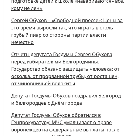
подготовке детей к школе «навариваются» все,
кому не лень
Сергей Обухов – «Свободной прессе»: Цены за
это время выросли так, что играть в столь
грубый пиар со стороны партии власти
нечестно
Отчеты депутата Госдумы Сергея Обухова
перед избирателями Белгородчины:
Государство обязано защищать человека: от
осколка, от прорванной трубы, от роста цен,
от чиновничьей волокиты
Депутат Госдумы Обухов поздравил Белгород
и белгородцев с Днём города
Депутат Госдумы Обухов обратился в
Генпрокуратуру: МЧС умалчивает о праве
воронежцев на федеральные выплаты после