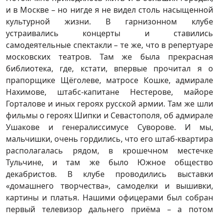
и в Москве – но нигде я не видел столь насыщенной
культурной жизни. В гарнизонном клубе
устраивались концерты и ставились
самодеятельные спектакли – те же, что в репертуаре
московских театров. Там же была прекрасная
библиотека, где, кстати, впервые прочитал я о
прапорщике Щёголеве, матросе Кошке, адмирале
Нахимове, штабс-капитане Нестерове, майоре
Горталове и иных героях русской армии. Там же шли
фильмы о героях Шипки и Севастополя, об адмирале
Ушакове и генералиссимусе Суворове. И мы,
мальчишки, очень гордились, что его штаб-квартира
располагалась рядом, в крошечном местечке
Тульчине, и там же было Южное общество
декабристов. В клубе проводились выставки
«домашнего творчества», самоделки и вышивки,
картины и платья. Нашими офицерами был собран
первый телевизор дальнего приёма – а потом