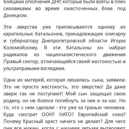
бойцами ополчения ДНР, которые были взяты в плен
силовиками во время ожесточенных боев под
Донецком.
Эти зверства уже приписываются одному из
карательных батальонов, принадлежащих олигарху
и губернатору Днепропетровской области Игорю
Коломойскому. В эти батальоны он набрал
радикалов из националистического движения
Правый сектор, отличающийся своей жестокостью и
ультраправыми взглядами.
Одна из матерей, которая лишилась сына, заявила:
Это не просто жестокость, это зверство! Да даже
звери так не поступают! Мой сын защищал свою
родину, он не боялся погибнуть за нее и за нас. Но
то, что с ним сделали - это уже за гранью человека.
Куда смотрит ООН? НАТО? Европейский союз?
Почему Красный крест ничего не делает? Для чего
они все нужны, когда с нашими детьми вытворяют