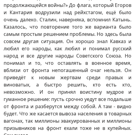
продолжающейся войны?» До флага, который Егоров
и Кантария водрузили над рейхстагом, ещё было
очень далеко. Сталин, наверняка, вспомнил Катынь.
Казалось, что повторение того же варианта было
самым простым решением проблемы. Но здесь была
совсем другая ситуация. Он хорошо знал Кавказ и
любил его народы, как любил и понимал русский
народ и все другие народы Советского Союза. Но
понимал и то, что оставлять в военное время,
вблизи от фронта непогашенный очаг нельзя. Он
приведёт к новым жертвам среди правых и
виноватых, а быстро решить, кто есть кто,
невозможно. И он принял воистину мудрое и
гуманное решение: пусть срочно уедут все подальше
от фронта и разберутся между собой. А там - видно
будет. Что же касается вывоза населения в товарных
вагонах, так миллионы эвакуированных и миллионы
призывников на фронт ехали тоже не в купейных.