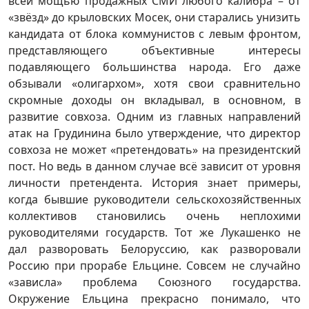
всей мощью продажных СМИ любого калибра – от
«звёзд» до крыловских Мосек, они старались унизить
кандидата от блока коммунистов с левым фронтом,
представляющего объективные интересы
подавляющего большинства народа. Его даже
обзывали «олигархом», хотя свои сравнительно
скромные доходы он вкладывал, в основном, в
развитие совхоза. Одним из главных направлений
атак на Грудинина было утверждение, что директор
совхоза не может «претендовать» на президентский
пост. Но ведь в данном случае всё зависит от уровня
личности претендента. История знает примеры,
когда бывшие руководители сельскохозяйственных
коллективов становились очень неплохими
руководителями государств. Тот же Лукашенко не
дал разворовать Белоруссию, как разворовали
Россию при прорабе Ельцине. Совсем не случайно
«зависла» проблема Союзного государства.
Окружение Ельцина прекрасно понимало, что