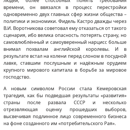
людей, более способных понять требования
времени, он ввязался в процесс перестройки
одновременно двух главных сфер жизни общества –
политики и экономики. Фидель Кастро дважды через
В.И. Воротникова советовал ему отказаться от такого
сценария, ибо велика опасность потерять страну, но
самовлюблённый и самоуверенный нарцисс больше
внимал похвалам английской королевы. И в
результате встал на колени перед слоном в посудной
лавке, ставшим послушным и надёжным орудием
крупного мирового капитала в борьбе за мировое
господство.
А новым символом России стала Кемеровская
трагедия, как бы подведшая результаты «развития»
страны после развала СССР и несколько
отрезвляющая оценку прошедших выборов,
высвечивая подлинное лицо современного бизнеса
на фоне созданного им «потребительского Рая».