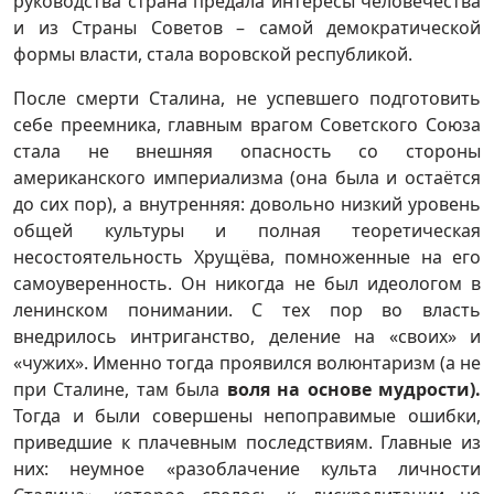
руководства страна предала интересы человечества
и из Страны Советов – самой демократической
формы власти, стала воровской республикой.
После смерти Сталина, не успевшего подготовить
себе преемника, главным врагом Советского Союза
стала не внешняя опасность со стороны
американского империализма (она была и остаётся
до сих пор), а внутренняя: довольно низкий уровень
общей культуры и полная теоретическая
несостоятельность Хрущёва, помноженные на его
самоуверенность. Он никогда не был идеологом в
ленинском понимании. С тех пор во власть
внедрилось интриганство, деление на «своих» и
«чужих». Именно тогда проявился волюнтаризм (а не
при Сталине, там была
воля на основе мудрости).
Тогда и были совершены непоправимые ошибки,
приведшие к плачевным последствиям. Главные из
них: неумное «разоблачение культа личности