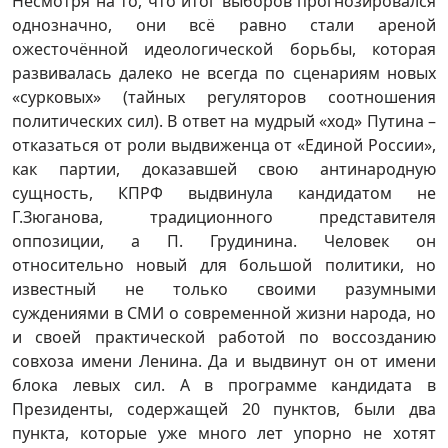
Несмотря на то, что итог выборов прогнозировался
однозначно, они всё равно стали ареной
ожесточённой идеологической борьбы, которая
развивалась далеко не всегда по сценариям новых
«сурковых» (тайных регуляторов соотношения
политических сил). В ответ на мудрый «ход» Путина –
отказаться от роли выдвиженца от «Единой России»,
как партии, доказавшей свою антинародную
сущность, КПРФ выдвинула кандидатом не
Г.Зюганова, традиционного представителя
оппозиции, а П. Грудинина. Человек он
относительно новый для большой политики, но
известный не только своими разумными
суждениями в СМИ о современной жизни народа, но
и своей практической работой по воссозданию
совхоза имени Ленина. Да и выдвинут он от имени
блока левых сил. А в программе кандидата в
Президенты, содержащей 20 пунктов, были два
пункта, которые уже много лет упорно не хотят