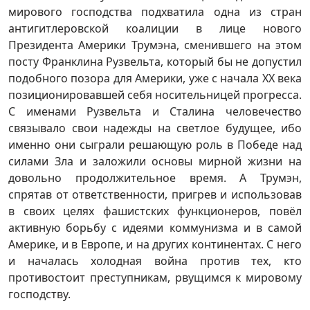
мирового господства подхватила одна из стран
антигитлеровской коалиции в лице нового
Президента Америки Трумэна, сменившего на этом
посту Франклина Рузвельта, который бы не допустил
подобного позора для Америки, уже с начала ХХ века
позиционировавшей себя носительницей прогресса.
С именами Рузвельта и Сталина человечество
связывало свои надежды на светлое будущее, ибо
именно они сыграли решающую роль в Победе над
силами Зла и заложили основы мирной жизни на
довольно продолжительное время. А Трумэн,
спрятав от ответственности, пригрев и использовав
в своих целях фашистских функционеров, повёл
активную борьбу с идеями коммунизма и в самой
Америке, и в Европе, и на других континентах. С него
и началась холодная война против тех, кто
противостоит преступникам, рвущимся к мировому
господству.