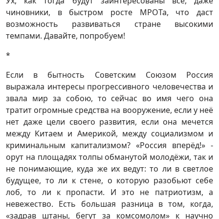
Ух, как тогда будут заинтересованы все, даже
чиновники, в быстром росте МРОТа, что даст
возможность развиваться стране высокими
темпами. Давайте, попробуем!
*
Если в бытность Советским Союзом Россия
выражала интересы прогрессивного человечества и
звала мир за собою, то сейчас во имя чего она
тратит огромные средства на вооружение, если у неё
нет даже цели своего развития, если она мечется
между Китаем и Америкой, между социализмом и
криминальным капитализмом? «Россия вперёд!» -
орут на площадях толпы обманутой молодёжи, так и
не понимающие, куда же их ведут: то ли в светлое
будущее, то ли к стене, о которую разобьют себе
лоб, то ли к пропасти. И это не патриотизм, а
невежество. Есть большая разница в том, когда,
«задрав штаны, бегут за комсомолом» к научно