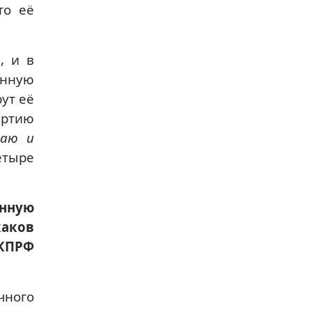
то её
, и в
енную
ут её
артию
наю и
етыре
енную
каков
 КПРФ
чного