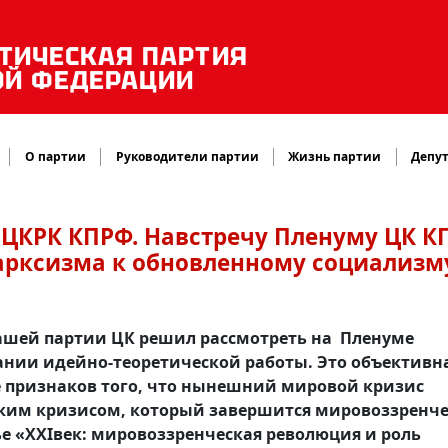
ТИЧЕСКАЯ ПАРТИЯ
ОЙ ФЕДЕРАЦИИ
О партии
Руководители партии
Жизнь партии
Депут
ь ЦКРК КПРФ. Навстречу Пленуму ЦК К
марксизма к обновленному социализм
нашей партии ЦК решил рассмотреть на Пленуме
ании идейно-теоретической работы. Это объективн
е признаков того, что нынешний мировой кризис
ким кризисом, который завершится мировоззренч
ье «XXIвек: мировоззренческая революция и роль