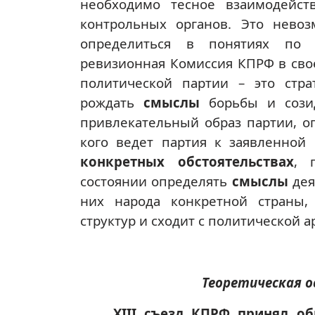
необходимо тесное взаимодейств
контрольных органов. Это нево
определиться в понятиях по 
ревизионная Комиссия КПРФ в свое
политической партии – это стра
рождать
смыслы
борьбы и сози
привлекательный образ партии, 
кого ведет партия к заявленной
конкретных обстоятельствах
, 
состоянии определять
смыслы
дея
них народа конкретной страны
структур и сходит с политической а
Теоретическая о
ХIII съезд КПРФ принял о