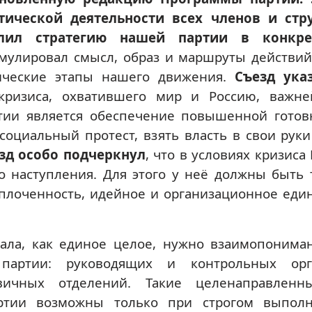
тической деятельности всех членов и стр
лил стратегию нашей партии в конкре
мулировал смысл, образ и маршруты действий
тические этапы нашего движения.
Съезд ука
 кризиса, охватившего мир и Россию, важн
тии является обеспечение повышенной готов
оциальный протест, взять власть в свои руки
зд особо подчеркнул
, что в условиях кризиса
о наступления. Для этого у неё должны быть 
 сплоченность, идейное и организационное един
вала, как единое целое, нужно взаимопонима
 партии: руководящих и контрольных орг
вичных отделений. Такие целенаправлен
артии возможны только при строгом выпол