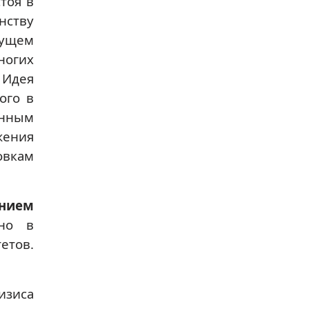
тоя в
нству
дущем
ногих
Идея
ого в
анным
жения
овкам
ением
но в
етов.
изиса