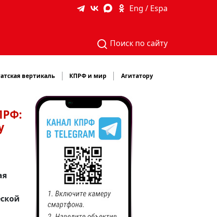
Eng / Espa
Поиск по сайту
атская вертикаль
КПРФ и мир
Агитатору
ПРФ:
у
ая
еской