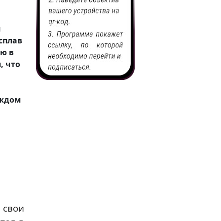
и
сплав
ю в
, что
аждом
 свои