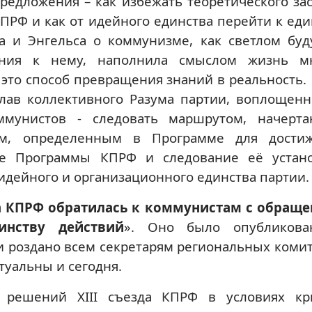
редложения – как избежать теоретического зас
ПРФ и как от идейного единства перейти к еди
са и Энгельса о коммунизме, как светлом бу
ения к нему, наполнила смыслом жизнь м
 это способ превращения знаний в реальность.
плав коллективного Разума партии, воплощенн
ммунистов - следовать маршрутом, начерт
бом, определенным в Программе для дости
ие Программы КПРФ и следование её устан
идейного и организационного единства партии.
 КПРФ обратилась к коммунистам с обращ
инству действий
». Оно было опубликова
и роздано всем секретарям региональных комит
туальны и сегодня.
 решений ХIII съезда КПРФ в условиях кр