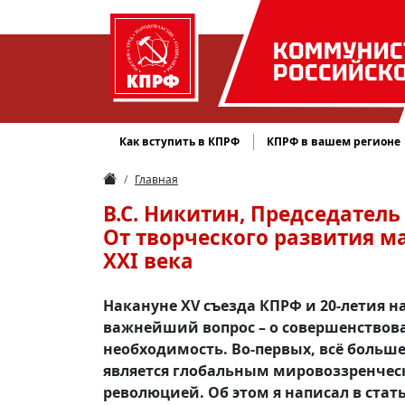
КОММУНИС
РОССИЙСК
Как вступить в КПРФ
КПРФ в вашем регионе
Главная
В.С. Никитин, Председател
От творческого развития 
XXI века
Накануне XV съезда КПРФ и 20-летия 
важнейший вопрос – о совершенствов
необходимость. Во-первых, всё больш
является глобальным мировоззренчес
революцией. Об этом я написал в стат