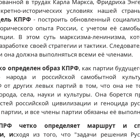
ванной в трудах Карла Маркса, Фридриха Энге
нкретно-исторических условиях нашей стран
ель КПРФ
- построить обновленный социализ
торического опыта России, с учетом её самоб
иции. В этом суть марксизма-ленинизма, ко
азработке своей стратегии и тактики. Следовате
 и она должна выполняться всеми её членами.
ко определен образ КПРФ
, как партии будущег
о народа и российской самобытной культ
 от других левых партий в том, что она не т
рода, села, науки и культуры. Она борется п
стей российской цивилизации и геноцида рус
 партии, и все члены партии обязаны её выполн
ПРФ четко определяет маршрут и сп
и, и
сходя из того, что "задачи решения Рус