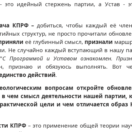
- это идейный стержень партии, а Устав - э
дача КПРФ –
добиться, чтобы каждый её член
тийных структур, не просто прочитали обновл
приняли
её глубинный смысл,
признали
маршр
ли. Не случайно каждый вступающий в нашу п
"
С Программой и Уставом ознакомлен. Приз
н, признаю и обязуюсь выполнять. Вот ч
единство действий
.
еологическим вопросам откройте обновл
 в чем смысл деятельности нашей партии, 
рактической цели и чем отличается образ
сти КПРФ
– это применение общей теории нау