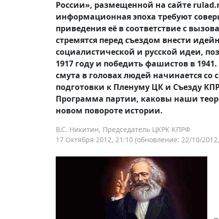
России», размещенной на сайте rulad.r
информационная эпоха требуют совер
приведения её в соответствие с вызо
стремятся перед съездом внести идей
социалистической и русской идеи, п
1917 году и победить фашистов в 194
смута в головах людей начинается со 
подготовки к Пленуму ЦК и Съезду КПР
Программа партии, каковы наши теор
новом повороте истории.
В.С. Никитин, Председатель ЦКРК КПРФ
17 Октября 2012, 21:10
(обновление: 22/10/2012,