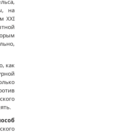
льса,
ы, на
м ХХI
ытной
торым
льно,
о, как
урной
олько
ротив
ского
ять.
особ
ского