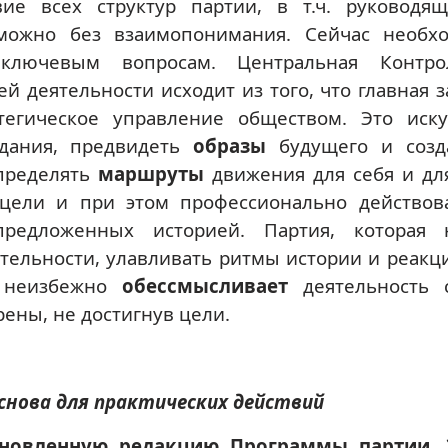
ие всех структур партии, в т.ч. руководя
зможно без взаимопонимания. Сейчас необх
ключевым вопросам. Центральная Контро
й деятельности исходит из того, что главная з
тегическое управление обществом. Это иску
дания, предвидеть
образы
будущего и созд
определять
маршруты
движения для себя и для
 цели и при этом профессионально действо
предложенных историей. Партия, которая
тельности, улавливать ритмы истории и реакц
, неизбежно
обессмысливает
деятельность 
рены, не достигнув цели.
снова для практических действий
бновленную редакцию Программы партии. 