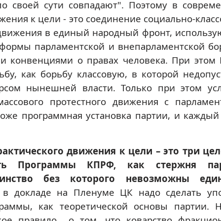
по своей сути совпадают". Поэтому в соврем
жения к цели - это соединение социально-класс
 движения в единый народный фронт, использ
 формы парламентской и внепарламентской бо
 конвенциями о правах человека. При этом
ьбу, как борьбу классовую, в которой недопу
рсом нынешней власти. Только при этом ус
ассового протестного движения с парламен
тоже программная установка партии, и каждый
рактического движения к цели – это три це
уть Программы КПРФ, как стержня пар
инство без которого невозможны един
 в докладе на Пленуме ЦК надо сделать уп
раммы, как теоретической основы партии. 
ое правило
о том, что коварство фракцио