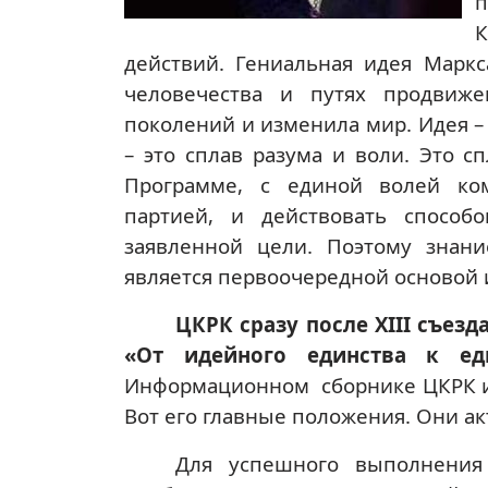
п
К
действий. Гениальная идея Марк
человечества и путях продвиж
поколений и изменила мир. Идея –
– это сплав разума и воли. Это с
Программе, с единой волей ко
партией, и действовать спосо
заявленной цели. Поэтому знан
является первоочередной основой 
ЦКРК сразу после
XIII
съезда
«От идейного единства к ед
Информационном
сборнике ЦКРК 
Вот его главные положения. Они ак
Для успешного выполнения