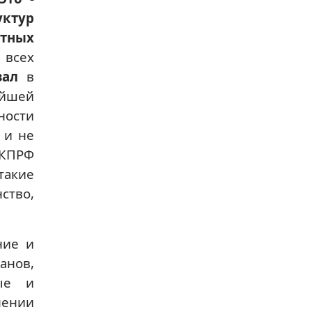
уктур
тных
 всех
зал
в
ейшей
ности
 и не
 КПРФ
такие
ство,
ние и
анов,
ные и
нении