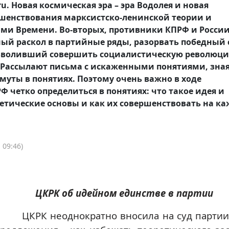
u. Новая космическая эра – эра Водолея и новая
шенствования марксистско-ленинской теории и
вами Времени. Во-вторых, противники КПРФ и Росси
ный раскол в партийные ряды, разорвать победный 
озволивший совершить социалистическую революци
1. Рассылают письма с искаженными понятиями, зная
смуты в понятиях. Поэтому очень важно в ходе
Ф четко определиться в понятиях: что такое идея и
етические основы и как их совершенствовать на к
 09:46)
ЦКРК об идейном единстве в партии
ЦКРК неоднократно вносила на суд партии