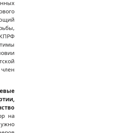
енных
ового
ующий
рьбы,
 КПРФ
стимы
ловии
тской
 член
левые
тии,
ство
ор на
Нужно
неров