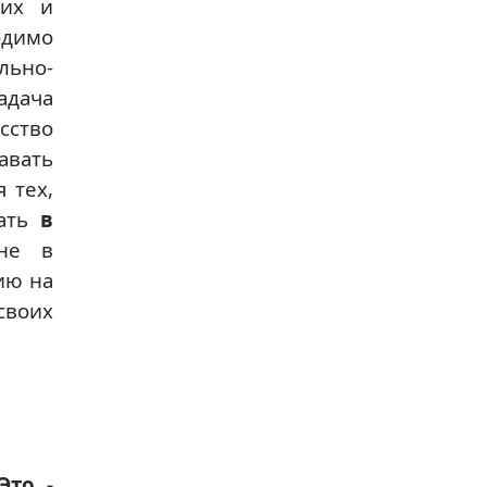
щих и
одимо
льно-
адача
сство
авать
 тех,
вать
в
 не в
ию на
своих
Это -