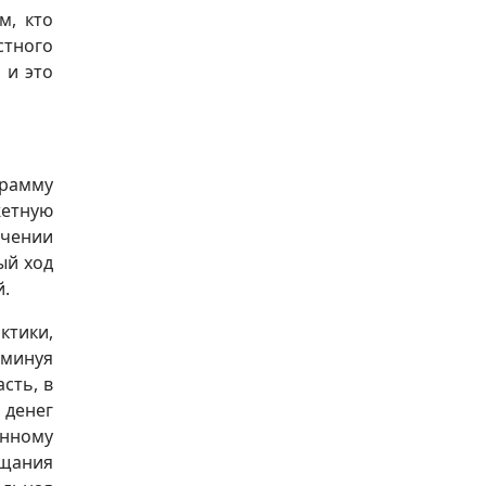
м, кто
стного
 и это
грамму
жетную
ичении
ый ход
й.
ктики,
 минуя
сть, в
 денег
онному
ищания