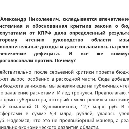
 Александр Николаевич, складывается впечатлени
истемная и обоснованная критика закона о бю
епутатами от КПРФ дала определенный результа
торому чтению руководство области изы
ополнительные доходы и даже согласилось на рек
увеличение дефицита. И все же коммун
роголосовали против. Почему?
ействительно, после серьезной критики проекта бюдж
жет вырос, особенно в расходной части. Сюда добавл
оды бюджета занижены мы заявили еще на публичных чтен
о заявление расчетами. И лед тронулся. Предполагаю, 
 врио губернатора, который смело решился вытряхн
ой командой О. Кувшинникова, 12,7 млрд. руб. В 
фертами в сумме 5,3 млрд. рублей, удалось уве
уб. Надеемся, что это не предвыборный маневр, а ре
циально-экономического развития области.