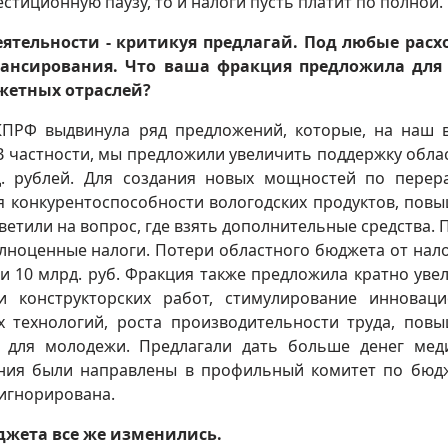
стиционную паузу, то и налоги пусть платит по полной.
ятельности - критикуя предлагай. Под любые рас
ансирования. Что ваша фракция предложила для 
жетных отраслей?
ПРФ выдвинула ряд предложений, которые, на наш в
В частности, мы предложили увеличить поддержку обла
. рублей. Для создания новых мощностей по перер
я конкурентоспособности вологодских продуктов, пов
етили на вопрос, где взять дополнительные средства. 
олноценные налоги. Потери областного бюджета от нал
и 10 млрд. руб. Фракция также предложила кратно уве
и конструкторских работ, стимулирование инновац
х технологий, роста производительности труда, пов
 для молодежи. Предлагали дать больше денег мед
ения были направлены в профильный комитет по бюд
оигнорирована.
джета все же изменились.