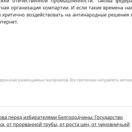
ржки отечественной промышленности. Такова федер
тная организация компартии. И если такие времена нас
 критично воздействовать на антинародные решения 
нтернет.
содержание размещаемых материалов. Все претензии направлять автор
ова перед избирателями Белгородчины: Государство
а, от прорванной трубы, от роста цен, от чиновничьей