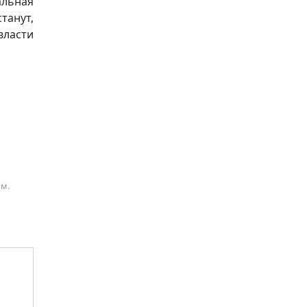
альная
танут,
власти
ам.