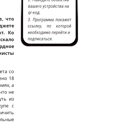
е, что
джете
т. Ко
скало
ордное
исты
ета со
ено 18
иях, а
что не
уть из
купе с
личить
альные