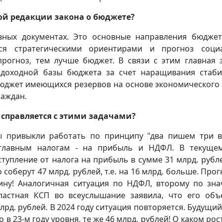
рвой редакции закона о бюджете?
вных документах. Это основные направления бюдже
ся стратегическими ориентирами и прогноз соци
прогноз, тем лучше бюджет. В связи с этим главная 
е доходной базы бюджета за счет наращивания стаб
юджет имеющихся резервов на основе экономического 
раждан.
справляется с этими задачами?
ы привыкли работать по принципу "два пишем три в
главным налогам - на прибыль и НДФЛ. В текуще
упление от налога на прибыль в сумме 31 млрд. рубле
 соберут 47 млрд. рублей, т.е. на 16 млрд. больше. Прог
ну! Аналогичная ситуация по НДФЛ, второму по зн
ластная КСП во всеуслышание заявила, что его об
рд. рублей. В 2024 году ситуация повторяется. Будущий
в 23-м году уровня, те же 46 млрд. рублей! О каком рос