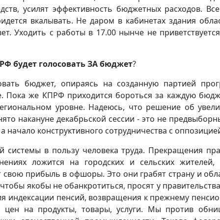
дств, усилят эффективность бюджетных расходов. Все
ридется вкалывать. Не даром в кабинетах здания обла
ет. Уходить с работы в 17.00 нынче не приветствуется
ПРФ будет голосовать ЗА бюджет
?
овать бюджет, опираясь на созданную партией про
е. Пока же КПРФ приходится бороться за каждую бюд
 региональном уровне. Надеюсь, что решение об увел
ято накануне декабрьской сессии - это не предвыборн
а начало конструктивного сотрудничества с оппозицие
й системы в пользу человека труда. Прекращения пра
нениях ложится на городских и сельских жителей,
 свою прибыль в офшоры. Это они грабят страну и обла
 чтобы якобы не обанкротиться, просят у правительства
я индексации пенсий, возвращения к прежнему пенси
и цен на продукты, товары, услуги. Мы против обн