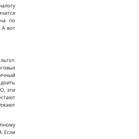
налогу
ичится
ача по
 А вот
льгот.
оговых
личный
 доить
О, эти
естают
олжают
упному
. Если