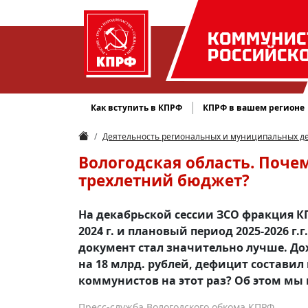
КОММУНИС
РОССИЙСК
Как вступить в КПРФ
КПРФ в вашем регионе
Деятельность региональных и муниципальных д
Вологодская область. Поч
трехлетний бюджет?
На декабрьской сессии ЗСО фракция К
2024 г. и плановый период 2025-2026 г
документ стал значительно лучше. Дох
на 18 млрд. рублей, дефицит составил 
коммунистов на этот раз? Об этом м
Пресс-служба Вологодского обкома КПРФ