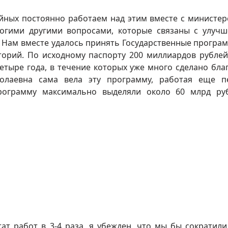
ных постоянно работаем над этим вместе с министер
ногими другими вопросами, которые связаны с улуч
. Нам вместе удалось принять Государственные програ
торий. По исходному паспорту 200 миллиардов рублей
тыре года, в течение которых уже много сделано бла
олаевна сама вела эту программу, работая еще 
рограмму максимально выделяли около 60 млрд ру
ат работ в 3-4 раза, я убежден, что мы бы сократили