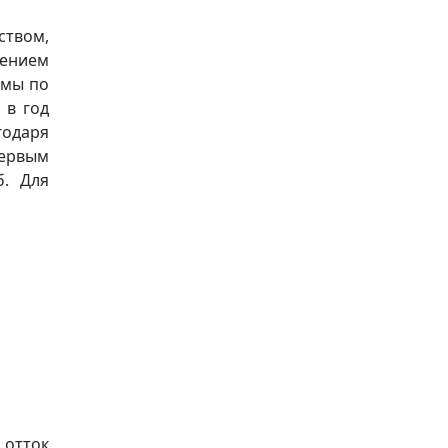
ством,
шением
ммы по
 в год
годаря
первым
б. Для
 отток