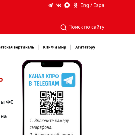
Eng / Espa
Поиск по сайту
атская вертикаль
КПРФ и мир
Агитатору
о
мы ФС
 на