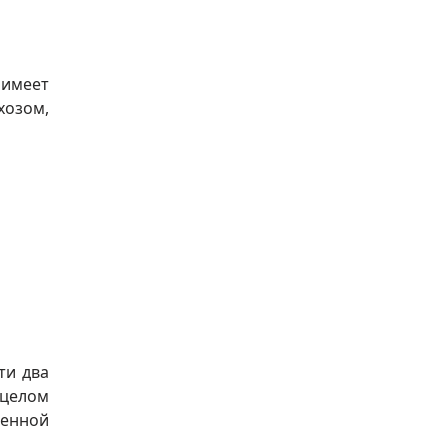
 имеет
озом,
ти два
 целом
венной