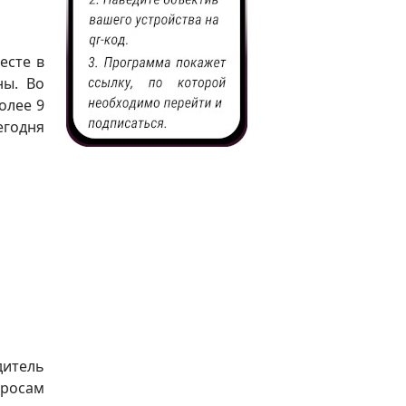
есте в
ны. Во
олее 9
егодня
дитель
просам