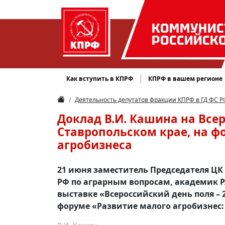
КОММУНИС
РОССИЙСК
Как вступить в КПРФ
КПРФ в вашем регионе
Деятельность депутатов фракции КПРФ в ГД ФС Р
Доклад В.И. Кашина на Всер
Ставропольском крае, на 
агробизнеса
21 июня заместитель Председателя ЦК
РФ по аграрным вопросам, академик 
выставке «Всероссийский день поля – 
форуме «Развитие малого агробизнес: