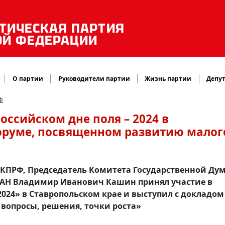
ТИЧЕСКАЯ ПАРТИЯ
ОЙ ФЕДЕРАЦИИ
О партии
Руководители партии
Жизнь партии
Депут
Ф
оссийском дне поля – 2024 в
форуме, посвященном развитию малог
 КПРФ, Председатель Комитета Государственной Ду
РАН Владимир Иванович Кашин принял участие в
2024» в Ставропольском крае и выступил с докладом
 вопросы, решения, точки роста»