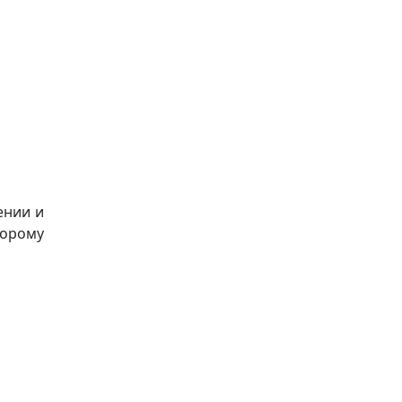
ении и
торому