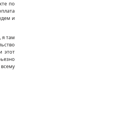
кте по
оплата
удем и
 я там
льство
и этот
рьезно
 всему