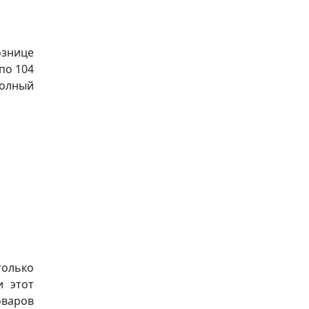
ознице
по 104
полный
только
и этот
оваров