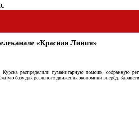
RU
 телеканале «Красная Линия»
Курска распределили гуманитарную помощь, собранную ре
адёжную базу для реального движения экономики вперёд. Здравст