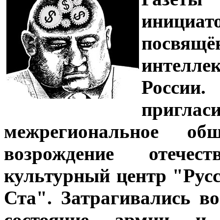
инициа
посвящё
интелл
Росси
приглас
межрегиональное об
возрождение отечес
культурный центр "Рус
Ста". Затрагивались в
состояние армии и 