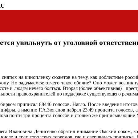
RU
ется увильнуть от уголовной ответствен
тых на кинопленку сюжетов на тему, как доблестные российс
ону. Но задумаемся: отчего такое обилие? Оно может возникну
оте и людям нечего бояться. Вторая (более объективная) - прест
ельности правоохранителей по поддержке существующего режима
бирком приписал 88446 голосов. Нагло. После введения итого
цифры, а именно Г.А.Зюганов набрал 23,49 процента голосов, а 
нова почти три процента голосов и столько же приписывающие М
ега Ивановича Денисенко обратил внимание Омский обком, кот
 числе и трех городских теркомов, где и свершилась приписка.