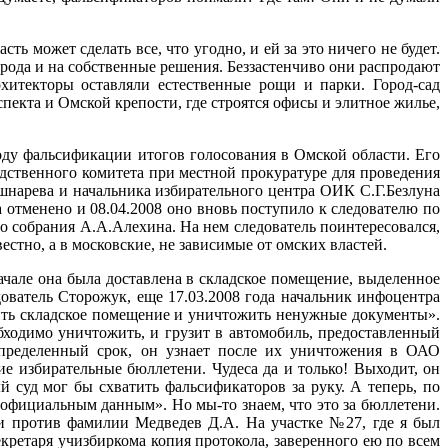
ь может сделать все, что угодно, и ей за это ничего не будет.
рода и на собственные решения. Беззастенчиво они распродают
рхитекторы оставляли естественные рощи и парки. Город-сад
спекта и Омской крепости, где строятся офисы и элитное жилье,
у фальсификации итогов голосования в Омской области. Его
дственного комитета при местной прокуратуре для проведения
шнарева и начальника избирательного центра ОИК С.Г.Безлуна
а отменено и 08.04.2008 оно вновь поступило к следователю по
о собрания А.А.Алехина. На нем следователь поинтересовался,
естно, а в московские, не зависимые от омских властей.
чале она была доставлена в складское помещение, выделенное
дователь Сторожук, еще 17.03.2008 года начальник инфоцентра
ить складское помещение и уничтожить ненужные документы».
бходимо уничтожить, и грузит в автомобиль, предоставленный
определенный срок, он узнает после их уничтожения в ОАО
ие избирательные бюллетени. Чудеса да и только! Выходит, он
й суд мог бы схватить фальсификаторов за руку. А теперь, по
 официальным данным». Но мы-то знаем, что это за бюллетени.
и против фамилии Медведев Д.А. На участке №27, где я был
екретаря учизбиркома копия протокола, заверенного ею по всем