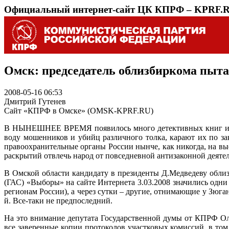
Официальный интернет-сайт ЦК КПРФ – KPRF.
Омск: председатель облизбиркома пыта
2008-05-16 06:53
Дмитрий Гутенев
Сайт «КПРФ в Омске» (OMSK-KPRF.RU)
В НЫНЕШНЕЕ ВРЕМЯ появилось много детективных книг и сня
воду мошенников и убийц различного толка, карают их по зак
правоохранительные органы России нынче, как никогда, на выс
раскрытий отвлечь народ от повседневной антизаконной деят
В Омской области кандидату в президенты Д.Медведеву облиз
(ГАС) «Выборы» на сайте Интернета 3.03.2008 значились одни 
регионам России), а через сутки – другие, отнимающие у Зюга
й. Все-таки не предпоследний.
На это внимание депутата Государственной думы от КПРФ Ол
все заверенные копии протоколов участковых комиссий, в том