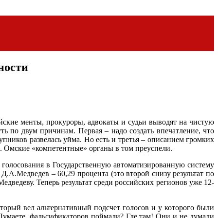
ности
кие менты, прокуроры, адвокаты и судьи выводят на чистую
ть по двум причинам. Первая – надо создать впечатление, что
упников развелась уйма. Но есть и третья – описанием громких
. Омские «компетентные» органы в том преуспели.
в голосования в Государственную автоматизированную систему
Д.А.Медведев – 60,29 процента (это второй снизу результат по
едведеву. Теперь результат среди российских регионов уже 12-
орый вел альтернативный подсчет голосов и у которого были
 Думаете, фальсификаторов поймали? Где там! Они и не думали