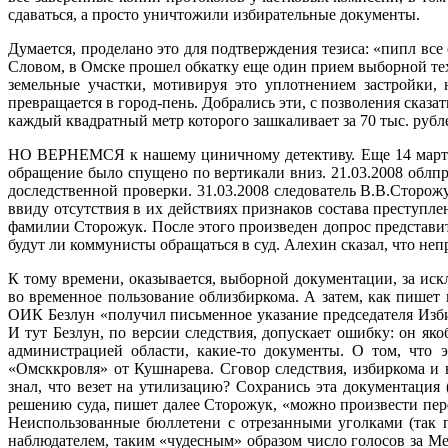
сдаваться, а просто уничтожили избирательные документы.
Думается, проделано это для подтверждения тезиса: «пипл все 
Словом, в Омске прошел обкатку еще один прием выборной тех
земельные участки, мотивируя это уплотнением застройки, 
превращается в город-пень. Добрались эти, с позволения сказа
каждый квадратный метр которого зашкаливает за 70 тыс. рубл
НО ВЕРНЕМСЯ к нашему циничному детективу. Еще 14 марта 
обращение было спущено по вертикали вниз. 21.03.2008 облп
доследственной проверки. 31.03.2008 следователь В.В.Сторо
ввиду отсутствия в их действиях признаков состава преступле
фамилии Сторожук. После этого произведен допрос представит
будут ли коммунисты обращаться в суд. Алехин сказал, что непр
К тому времени, оказывается, выборной документации, за ис
во временное пользование облизбиркома. А затем, как пишет 
ОИК Безлун «получил письменное указание председателя Изб
И тут Безлун, по версии следствия, допускает ошибку: он я
администрацией области, какие-то документы. О том, что
«Омсккровля» от Кушнарева. Сговор следствия, избиркома и в
знал, что везет на утилизацию? Сохранись эта документация 
решению суда, пишет далее Сторожук, «можно произвести пере
Неиспользованные бюллетени с отрезанными уголками (так 
наблюдателем, таким «чудесным» образом число голосов за Мед