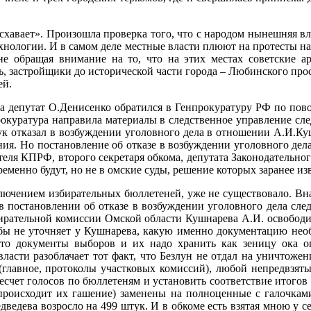
схавает». Произошла проверка того, что с народом нынешняя власт
нологии. И в самом деле местные власти плюют на протесты на
не обращая внимание на то, что на этих местах советские а
ть, застройщики до исторической части города – Любинского про
ей.
депутат О.Денисенко обратился в Генпрокуратуру РФ по повод
рокуратура направила материалы в следственное управление сле
жук отказал в возбуждении уголовного дела в отношении А.И.Ку
ния. Но постановление об отказе в возбуждении уголовного дел
еля КПРФ, второго секретаря обкома, депутата Законодательног
еменно будут, но не в омские суды, решение которых заранее изв
ключением избирательных бюллетеней, уже не существовало. Вна
в постановлении об отказе в возбуждении уголовного дела сле
ирательной комиссии Омской области Кушнарева А.И. освобод
кобы не уточняет у Кушнарева, какую именно документацию нео
 это документы выборов и их надо хранить как зеницу ока 
ласти разоблачает тот факт, что Безлун не отдал на уничтожен
(главное, протоколы участковых комиссий), любой непредвзяты
счет голосов по бюллетеням и установить соответствие итогов
происходит их гашение) заменены на полноценные с галочкам
ведева возросло на 499 штук. И в обкоме есть взятая мною у с