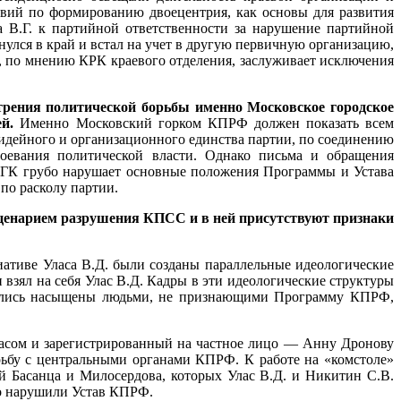
вий по формированию двоецентрия, как основы для развития
.Г. к партийной ответственности за нарушение партийной
нулся в край и встал на учет в другую первичную организацию,
, по мнению КРК краевого отделения, заслуживает исключения
трения политической борьбы именно Московское городское
й.
Именно Московский горком КПРФ должен показать всем
ейного и организационного единства партии, по соединению
воевания политической власти. Однако письма и обращения
 МГК грубо нарушает основные положения Программы и Устава
по расколу партии.
сценарием разрушения КПСС и в ней присутствуют признаки
ативе Уласа В.Д. были созданы параллельные идеологические
взял на себя Улас В.Д. Кадры в эти идеологические структуры
азались насыщены людьми, не признающими Программу КПРФ,
ласом и зарегистрированный на частное лицо — Анну Дронову
рьбу с центральными органами КПРФ. К работе на «комстоле»
ей Басанца и Милосердова, которых Улас В.Д. и Никитин С.В.
бо нарушили Устав КПРФ.