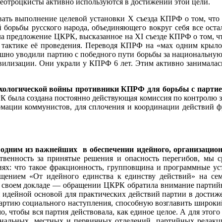
еотроцкисты активно используются в достижении этой цели.
вать выполнение целевой установки Х съезда КПРФ о том, что
ой борьбы русского народа, объединяющего вокруг себя все ост
ла предложение ЦКРК, высказанное на ХI съезде КПРФ о том, ч
тактике её проведения. Переводя КПРФ на «мах одним крылом»
шно уводили партию с победного пути борьбы за национальную 
вилизации. Они украли у КПРФ 6 лет. Этим активно занималась
хологической войны противники КПРФ для борьбы с партией
была создана постоянно действующая комиссия по контролю за
ации коммунистов, для сплочения и координации действий ф
одним из важнейших в обеспечении идейного, организационн
твенность за принятые решения и опасность перегибов, мы с
иях: что такое фракционность, групповщина и программные ус
щением «От идейного единства к единству действий» на сем
 своем докладе — обращении ЦКРК обратила внимание партийн
й и идейной основой для практических действий партии в дости
ртию социального наступления, способную возглавить широкий 
о, чтобы вся партия действовала, как единое целое. А для этог
иональных, местных и первичных отделений, партийных редак