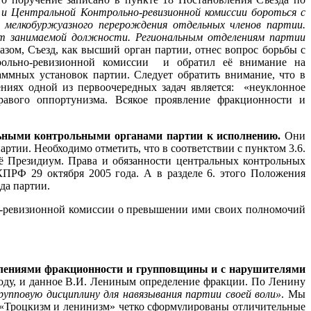
 и Центральной
Контрольно-ревизионной комиссии бороться с
 мелкобуржуазного перерождения отдельных членов партии.
от занимаемой должности. Региональным отделениям партии
азом, Съезд, как высший орган партии, отнес вопрос борьбы с
рольно-ревизионной комиссии и обратил её внимание на
ммных установок партии. Следует обратить внимание, что в
иях одной из первоочередных задач является: «неуклонное
равого оппортунизма. Всякое проявление фракционности и
ьными контрольными органами партии к исполнению.
Они
ртии. Необходимо отметить, что в соответствии с пунктом 3.6.
ё Президиум. Права и обязанности центральных контрольных
ПРФ 29 октября 2005 года. А в разделе 6. этого Положения
да партии.
но-ревизионной комиссии о превышении ими своих полномочий
оявлениями фракционности и групповщины и с нарушителями
году, и данное В.И. Лениным определение фракции. По Ленину
упповую дисциплину для навязывания партии своей воли»
. Мы
 «Троцкизм и ленинизм» четко сформулированы отличительные