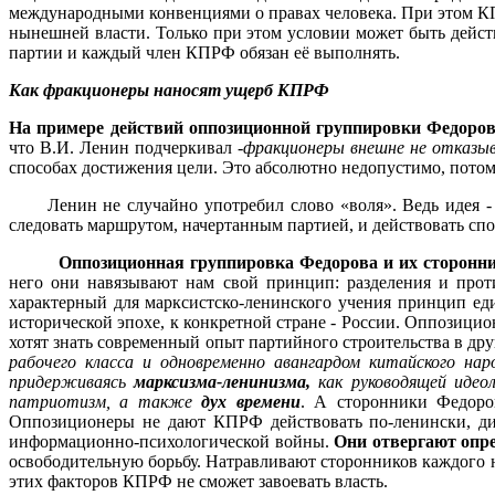
международными конвенциями о правах человека. При этом КП
нынешней власти. Только при этом условии может быть дейст
партии и каждый член КПРФ обязан её выполнять.
Как фракционеры наносят ущерб КПРФ
На примере действий оппозиционной группировки Федоров
что В.И.
Ленин подчеркивал -
фракционеры внешне не отказыв
способах достижения цели. Это абсолютно недопустимо, потому
Ленин не случайно употребил слово «воля». Ведь идея - э
следовать маршрутом, начертанным партией, и действовать спо
Оппозиционная группировка
Федорова и их сторонни
него они навязывают нам свой принцип: разделения и прот
характерный для марксистско-ленинского учения принцип еди
исторической эпохе, к конкретной стране - России. Оппозицио
хотят знать современный опыт партийного строительства в дру
рабочего класса и одновременно авангардом китайского на
придерживаясь
марксизма-ленинизма,
как руководящей идео
патриотизм, а также
дух времени
. А сторонники Федоро
Оппозиционеры не дают КПРФ действовать по-ленински, диа
информационно-психологической войны.
Они отвергают опр
освободительную борьбу. Натравливают сторонников каждого н
этих факторов КПРФ не сможет завоевать власть.