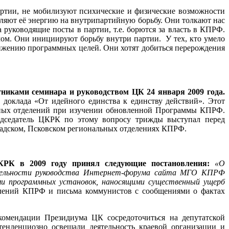
ртии, не мобилизуют психические и физические возможности
ляют её энергию на внутрипартийную борьбу. Они толкают нас
руководящие посты в партии, т.е. борются за власть в КПРФ.
ом. Они инициируют борьбу внутри партии. У тех, кто умело
тижению программных целей. Они хотят добиться перерождения
иками семинара и руководством ЦК 24 января 2009 года.
доклада «От идейного единства к единству действий». Этот
тных отделений при изучении обновленной Программы КПРФ.
едседатель ЦКРК по этому вопросу трижды выступал перед
радском, Псковском региональных отделениях КПРФ.
КРК в 2009 году принял следующие постановления:
«О
ятельности руководства Интернет-форума сайта МГО КПРФ
и программных установок, наносящими существенный ущерб
лений КПРФ и письма коммунистов с сообщениями о фактах
комендации Президиума ЦК сосредоточиться на депутатской
тенденциозно освещали деятельность краевой организации и