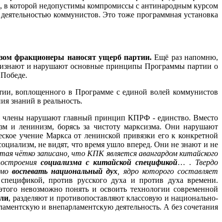
ю, в которой недопустимы компромиссы с антинародным курсом
 деятельностью коммунистов. Это тоже программная установка
азом фракционеры наносят ущерб партии.
Ещё раз напомню,
признают и нарушают основные принципы Программы партии о
 Победе.
тии, воплощенного в Программе с единой волей коммунистов
ия знаний в реальность.
 члены нарушают главный принцип КПРФ - единство. Вместо
зм и ленинизм, борясь за чистоту марксизма. Они нарушают
еское учение Маркса от ленинской привязки его к конкретной
оциализм, не видят, что время ушло вперед. Они не знают и не
ая чётко записано, что КПК является авангардом китайского
 построения
социализма с китайской спецификой
…
. Твердо
димо
воспевать национальный дух
, ядро которого составляет
спецификой, против русского духа и против духа времени.
этого невозможно понять и освоить технологии современной
ели
, разделяют и противопоставляют классовую и национально-
ламентскую и внепарламентскую деятельность. А без сочетания