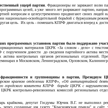
ественный ущерб партии
. Фракционеры не заряжают волю па
программных целей, а уже много лет разряжают партию, направ
тией вопросам и целеустремленно продвигают своих людей на 
, ни национально-освободительной борьбой с буржуазным режим
другая цель. Их цель - помешать КПРФ двигаться вперед к дос
их программных установок партии было поддержано участн
ормационных материалов ЦКРК «За словом - дело» с текстом 
Ф с поручением довести до сведения партийного актива мес
х актива контрольных органов региональных отделений. Пр
 семинарах в Московском, Ленинградском, Орловском, Калининг
 фракционности и групповщины в партии, Президиум Ц
оярском краевом отделении КПРФ», «Об антипартийной де
кого городского комитета КПРФ борьбе ЦКРК с нарушителям
 ЦКРК контрольно-ревизионных комиссий региональных отде
рь крайкома, депутат Госдумы Юрчик В.Г. не выполнил ре
 через созданные им газету "Красноярская правда" и сайт, 