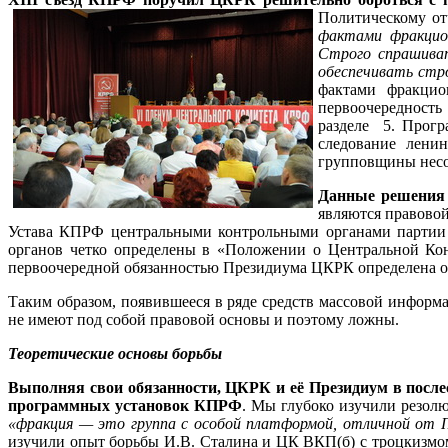
Политическому от
фактами фракцион
Строго спрашива
обеспечивать стр
фактами фракцио
первоочередность
разделе 5. Прогр
следование лени
групповщины несо
Данные решения 
являются правовой
Устава КПРФ центральными контрольными органами партии я
органов четко определены в «Положении о Центральной Кон
первоочередной обязанностью Президиума ЦКРК определена об
Таким образом, появившееся в ряде средств массовой инфор
не имеют под собой правовой основы и поэтому ложны.
Теоретические основы борьбы
Выполняя свои обязанности, ЦКРК и её Президиум в после
программных установок КПРФ
. Мы глубоко изучили резол
«фракция — это группа с особой платформой, отличной от П
изучили опыт борьбы И.В. Сталина и ЦК ВКП(б) с троцкизмо