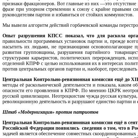
признаки фракционеров. Вот главные из них —это отсутствие
фразе при упорном стремлении к союзу с крайне правыми си
руководителям партии и избавиться от стойких коммунистов.
Мы вывели алгоритм действий горбачевской команды перестр
Опыт разрушения КПСС показал, что для раскола орган
правильности программных установок партии и, прежде всего
насытить их людьми, не признающими основополагающие п
развития групповщины, разрушения партийного товарищес
структурами карьеристов, политических перерожденцев, ис
отделений КПРФ с целью использования их в интересах поли
против центральных органов партии и, наоборот, преследоват
Центральная Контрольно-ревизионная комиссия ещё до Х
I
методы её раскольнической деятельности и показала, каким 
опасности его проявления в КПРФ. По мнению ЦКРК неотроцк
русской цивилизации. Неотроцкистам чужда русская культура
революционную деятельность и разрушают единство партии и е
Штаб «Модернизация» против патриотов
Центральная Контрольно-ревизионная комиссия ещё в сент
Российской Федерации появились сведения о том, что в Р
задачей является обеспечение совместных скоординированных 