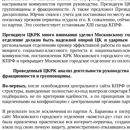
настраивали коммунистов против руководства. Президиум Ц
групповщины и фракционности. А также предложил Презид
дисциплины. Юрчик снялся с учета для постановки по месту жи
поскольку прежняя первичка осудила его. К сожалению, сейч
из партии. Это соответствует установкам XIII съезда КПРФ.
Президиум ЦКРК много внимания уделил Московскому горо
отделение должно быть надежной опорой ЦК и ударным о
региональным отделениям пример эффективной работы по вы
мощного социально-классового протеста и национально-ос
коммунистов, постановления КРК Московского городского от
КПРФ и превращает Московское городское отделение из оплот
Проведенный ЦКРК анализ деятельности руководств
фракционности и групповщины.
Во-первых,
после освобождения центрального сайта КПРФ от
структуры, выведенные полностью из-под контроля секретаря 
подбирались не по критериям идейности, а по принципам 
нацеленными на конфронтацию с центральными органами пар
В результате после исключения из партии А. Баранова и пи
сайт Московского городского отделения «комстол.ру» стал 
была привлечена практически вся интернет-первичка, создан
взяли под свою личную защиту, демонстративно отказавшись 