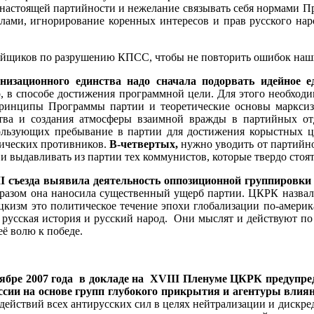
 настоящей партийности и нежелание связывать себя нормами П
лами, игнорирование коренных интересов и прав русского наро
ойщиков по разрушению КПСС, чтобы не повторить ошибок наш
изационного единства надо сначала подорвать идейное е
, в способе достижения программной цели. Для этого необход
ринципы Программы партии и теоретические основы марксиз
тва и создания атмосферы взаимной вражды в партийных от
пользующих пребывание в партии для достижения корыстных ц
тических противников.
В-четвертых,
нужно уводить от партийно
ь и выдавливать из партии тех коммунистов, которые твердо ст
II
съезда выявила деятельность оппозиционной группировки
образом она наносила существенный ущерб партии. ЦКРК назвал
изм это политическое течение эпохи глобализации по-америк
, русская история и русский народ. Они мыслят и действуют п
ё волю к победе.
ябре 2007 года в докладе на
XVIII
Пленуме ЦКРК предупреди
оссии на основе групп глубокого прикрытия и агентуры вли
действий всех антирусских сил в целях нейтрализации и дискр