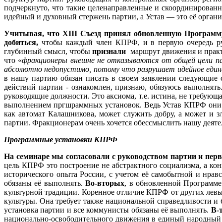
подчеркнуто, что такие целенаправленные и скоординирова
идейный и духовный стержень партии, а Устав — это её орган
Учитывая, что Х
III
Съезд принял обновленную Программу
добиться,
чтобы каждый член КПРФ, и в первую очередь ру
глубинный смысл, чтобы
признали
маршрут движения и практи
что «
фракционеры внешне не отказываются от общей цели п
абсолютно недопустимо, потому что разрушает идейное единс
в нашу партию обязан писать в своем заявлении следующие с
действий партии - ознакомлен, признаю, обязуюсь выполнят
руководящие должности. Это аксиома, т.е. истина, не требующ
выполнением пргшраммных установок. Ведь Устав КПРФ они мо
как автомат Калашникова, может служить добру, а может и з
партии. Фракционерам очень хочется обессмыслить нашу деятель
Программные установки КПРФ
На семинаре мы согласовали с руководством партии и пе
цель КПРФ это построение не абстрактного социализма, а кон
исторического опыта России, с учетом её самобытной и нра
обязаны её выполнять.
Во-вторых
, в обновленной Программе
культурной традиции. Коренное отличие КПРФ от других левых
культуры. Она требует также национальной справедливости и
установка партии и все коммунисты обязаны её выполнять.
В-
национально-освободительного движения в единый народный 