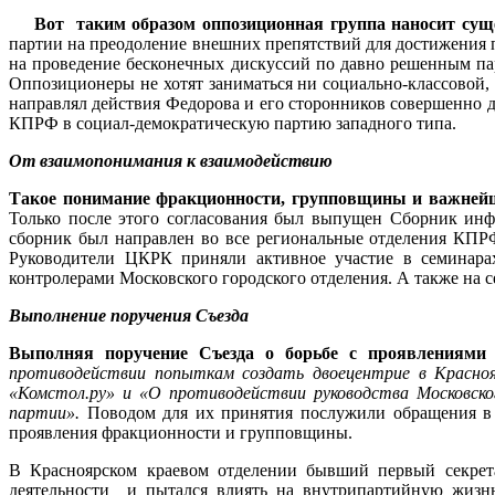
Вот таким образом оппозиционная группа наносит сущ
партии на преодоление внешних препятствий для достижения 
на проведение бесконечных дискуссий по давно решенным пар
Оппозиционеры не хотят заниматься ни социально-классовой
направлял действия Федорова и его сторонников совершенно 
КПРФ в социал-демократическую партию западного типа.
От взаимопонимания к взаимодействию
Такое понимание фракционности, групповщины и важнейш
Только после этого согласования был выпущен Сборник инф
сборник был направлен во все региональные отделения КПР
Руководители ЦКРК приняли активное участие в семинара
контролерами Московского городского отделения. А также на
Выполнение поручения Съезда
Выполняя поручение Съезда о борьбе с проявлениями
противодействии попыткам создать двоецентрие в Красн
«Комстол.ру» и «О противодействии руководства Московс
партии».
Поводом для их принятия послужили обращения в
проявления фракционности и групповщины.
В Красноярском краевом отделении бывший первый секрета
деятельности и пытался влиять на внутрипартийную жизнь,