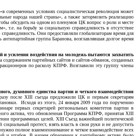
 «в современных условиях социалистическая революция может
альные народа нашей страны», а также затормозить реализацию
тобы обсудить на одном из пленумов ЦК вопрос о роли и месте
, т.е. на борьбу за социальную справедливость в отсутствие
справедливость. Они предоставляли глобализаторам время для
 антипартийная группа Баранова, возглавлявшая долгое время
 и усиления воздействия на молодежь пытаются захватить
 содержанием партийных сайтов и сайтов-обманок, созданных
ракционеров по расколу КПРФ. Возглавили эту группу члены
ого, духовного единства партии и четкого взаимодействия
разу после ХIII съезда предложили ЦК и первым секретарям
тановки. Исходя из этого, 24 января 2009 года по поручению
инаре первых секретарей региональных комитетов партии в
ого актива, что обновленная Программа КПРФ, принятая ХIII
жении программных целей. ХIII Съезд важнейшей политической
социальный протест, взять власть в свои руки и не допустить
о нужно полное взаимопонимание и четкое взаимодействие всех
ций и штабов. В нашем обращении к партийному активу было