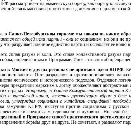
РФ рассматривает парламентскую борьбу, как борьбу классову
венной связь массового протестного движения с парламентской
а в Санкт-Петербургском горкоме мы показали, каким обр
аются от общей цели партии - они за
социализм, но они не 
 что разрушает идейное единство партии и ослабляет её волю в
то сплав разума и воли. Это сплав коллективного разума пар
собом, определённым в Программе. Идея - это способ превращен
ки в Москве и других регионах
не призна
ю
т идею КПРФ.
Её
ивопоставления. Они разрывают и противопоставляют маркси
нства логического и исторического подходов. Отделяют логич
неры превратили марксизм в догму, обожествляют абстрактный с
гих странах.
Например, в Уставе Коммунистической партии Кит
рода и китайской нации, является руководящим ядром в деле
логии, утверждая социализм с китайской спецификой необхо
ва замучили КПРФ, выступая против социализма с русской 
лектически соединяя материальное и духовное. Но ведь без 
еделенный в Программе способ практического достижения ц
аправления борьбы друг на друга. Не сочетают, а разделяют пар