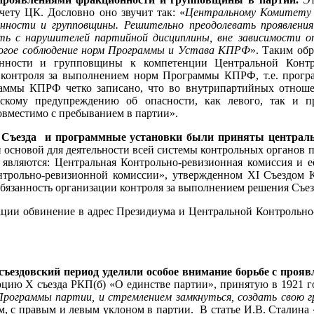
чету ЦК. Дословно оно звучит так: «
Центральному Комитету
ности и групповщины. Решительно преодолевать проявления
ть с нарушителей партийной дисциплины, вне зависимости 
огое соблюдение норм Программы и Устава КПРФ
». Таким обр
нности и групповщины к компетенции Центральной Конт
 контроля за выполнением норм Программы КПРФ, т.е. програ
аммы КПРФ четко записано, что во внутрипартийных отношен
нскому предупреждению об опасности, как левого, так и п
вместимо с пребыванием в партии».
Съезда и программные установки были приняты централ
 основой для деятельности всей системы контрольных органов па
вляются: Центральная Контрольно-ревизионная комиссия и е
трольно-ревизионной комиссии», утвержденном ХI Съездом К
язанность организации контроля за выполнением решения Съез
мации обвинение в адрес Президиума и Центральной Контроль
съездовский период уделили особое внимание борьбе с пр
юцию Х съезда РКП(б) «О единстве партии», принятую в 1921 
рограммы партии, и стремлением замкнуться, создать свою гр
м, с правым и левым уклоном в партии. В статье И.В. Сталина