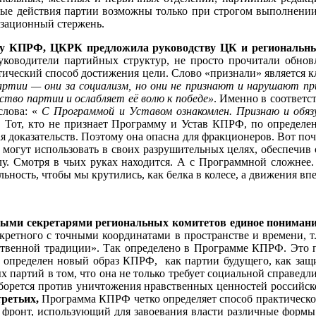
нные действия партии возможны только при строгом выполнени
изационный стержень.
 КПРФ, ЦКРК предложила руководству ЦК и региональных 
ководители партийных структур, не просто прочитали обнов
ческий способ достижения цели. Слово «признали» является кл
артии — они за социализм, но они не признают и нарушают п
тво партии и ослабляет её волю к победе»
. Именно в соответ
лова: «
С Программой и Уставом ознакомлен. Признаю и обяз
ь. Тот, кто не признает Программу и Устав КПРФ, по определ
ая доказательств. Поэтому она опасна для фракционеров. Вот по
гут использовать в своих разрушительных целях, обеспечив с
лу. Смотря в чьих руках находится. А с Программной сложнее.
ность, чтобы мы крутились, как белка в колесе, а движения впе
рвыми секретарями региональных комитетов единое пониман
кретного с точными координатами в пространстве и времени, т
вственной традиции». Так определено в Программе КПРФ. Это 
 определен новый образ КПРФ, как партии будущего, как защ
 партий в том, что она не только требует социальной справедли
 борется против уничтожения нравственных ценностей российск
третьих,
Программа КПРФ четко определяет способ практическо
фронт, использующий для завоевания власти различные формы