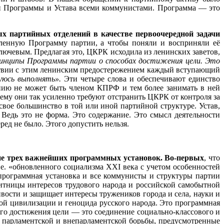
и Программы и Устава всеми коммунистами. Программа — это
партийных отделений в качестве первоочередной задачи
ленную Программу партии, а чтобы поняли и восприняли её
ючевым. Предлагая это, ЦКРК исходила из ленинских заветов,
ринципы Программы партии о способах достижения цели. Это
ствии с этим ленинским предостережением каждый вступающий
уюсь выполнять».
Эти четыре слова и обеспечивают единство
ению не может быть членом КПРФ и тем более занимать в ней
чему они так усиленно требуют отстранить ЦКРК от контроля за
вое большинство в той или иной партийной структуре. Устав,
 Ведь это не форма. Это содержание. Это смысл деятельности
ред не было. Этого допустить нельзя.
ие трех важнейших программных установок. Во-первых
, что
.е. «обновленного социализма ХХI века с учетом особенностей
программная установка и все коммунисты и структуры партии
итницы интересов трудового народа и российской самобытной
вости и защищает интересы тружеников города и села, науки и
ой цивилизации и геноцида русского народа. Это программная
го достижения цели — это соединение социально-классового и
 парламентской и внепарламентской борьбы, предусмотренные