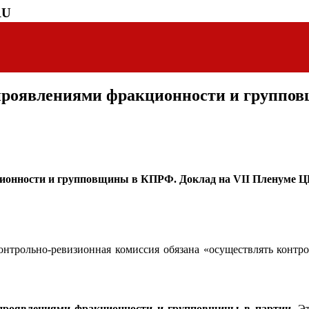
RU
 проявлениями фракционности и группо
ционности и групповщины в КПРФ. Доклад на VII Пленуме Ц
онтрольно-ревизионная комиссия обязана «осуществлять конт
проявлениями фракционности и групповщины в партии.
Эт