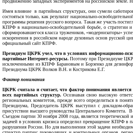
продвижению западных экспериментов на российской земле. Н
Имея влияние в партийных структурах, они сумели саботиро
состояться только, как результат национально-освободительн
программы решения русского вопроса. Такая же участь постиг
КПРФ в национально-освободительной борьбе, о стратегии и 
сформировавшегося класса тружеников, «модернизаторы» успе
искоренения в российском народе духовных основ русской ци
официальный сайт КПРФ.
Президиум ЦКРК учел, что в условиях информационно-пси
партийные Интернет-ресурсы.
Поэтому при Президиуме ЦКРК 
исключенными из КПРФ Барановым и Борзенко для дезинформ
Президиума ЦКРК Волков В.Н. и Кострикова Е.Г.
Фактор понимания
ЦКРК считала и считает, что фактор понимания является 
всех партийных структур.
Осознавая свою высокую ответс
региональных комитетов, прежде всего определиться в понят
Президиума, Председатель ЦКРК выступил с докладом-обра
присутствии высшего руководства Центрального Комитета. В
Съездом партии 30 ноября 2008 года, является теоретическо
задачей в условиях кризиса определил превращение КПРФ в па
разрушения России. Но для выполнения этой задачи необходим
структур партии: руководящих и контрольных органов, рег