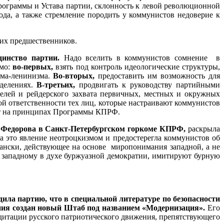
рограммы и Устава партии, склонность к левой революционной
да, а также стремление породить у коммунистов недоверие к
их предшественников.
динство партии.
Надо вселить в коммунистов сомнение в
имо:
во-первых,
взять под контроль идеологические структуры,
ма-ленинизма.
Во-вторых,
предоставить им возможность для
делениях.
В-третьих,
продвигать к руководству партийными
елей и рейдерского захвата первичных, местных и окружных
й ответственности тех лиц, которые настраивают коммунистов
оят на принципах Программы КПРФ.
 Федорова в Санкт-Петербургском горкоме КПРФ,
раскрыла
а это явление неотроцкизмом и предостерегла коммунистов об
ански, действующее на основе миропонимания западной, а не
о западному в духе буржуазной демократии, имитируют бурную
ла партию, что в специальной литературе по безопасности
яния создан новый Штаб под названием «Модернизация».
Его
едитации русского патриотического движения, препятствующего