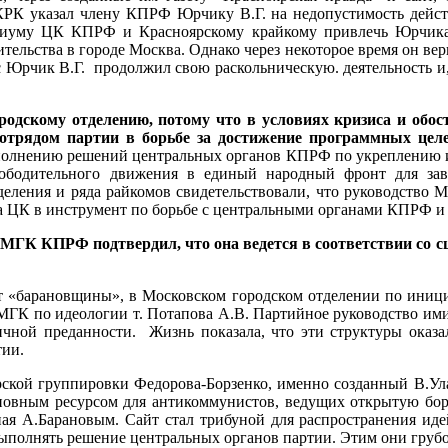
КРК указал члену КПРФ Юрчику В.Г. на недопустимость дейст
иуму ЦК КПРФ и Красноярскому крайкому привлечь Юрчика В
тельства в городе Москва. Однако через некоторое время он вер
ас Юрчик В.Г. продолжил свою раскольническую. деятельность и
дскому отделению, потому что в условиях кризиса и обос
трядом партии в борьбе за достижение программных целе
полнению решений центральных органов КПРФ по укреплению ид
вободительного движения в единый народный фронт для за
деления и ряда райкомов свидетельствовали, что руководство
а ЦК в инструмент по борьбе с центральными органами КПРФ и 
а МГК КПРФ подтвер
дил, что
она ведется
в соответствии со 
 «барановщины», в Московском городском отделении по иници
МГК по идеологии т. Потапова А.В. Партийное руководство ими 
личной преданности. Жизнь показала, что эти структуры ок
тии.
терской группировки Федорова-Борзенко, именно созданный В.У
основным ресурсом для антикоммунистов, ведущих открытую бо
ная А.Барановым. Сайт стал трибуной для распространения ид
выполнять решение центральных органов партии. Этим они гру