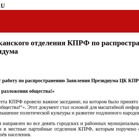
RU
канского отделения КПРФ по распрост
ндума
т работу по распространению Заявления Президиума ЦК КПР
 разложения общества!»
итета КПРФ провело важное заседание, на котором было приня
 общества!“». Этот документ стал основой для масштабной инфо
овышение политической культуры и развитие подлинного народо
л направлен во все девять городских и районных муниципальны
ан в местные партийные отделения КПРФ, которым поручено об
оёв населения.