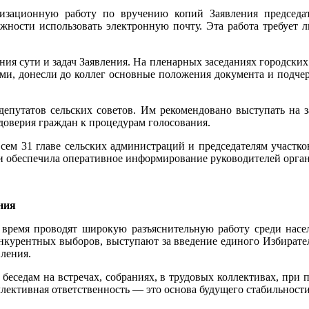
ационную работу по вручению копий Заявления председате
жности использовать электронную почту. Эта работа требует л
ния сути и задач Заявления. На пленарных заседаниях городски
ами, донесли до коллег основные положения документа и подче
о депутатов сельских советов. Им рекомендовано выступать на
оверия граждан к процедурам голосования.
всем 31 главе сельских администраций и председателям участ
 обеспечила оперативное информирование руководителей орган
ния
время проводят широкую разъяснительную работу среди насе
нкурентных выборов, выступают за введение единого Избирате
ления.
еседам на встречах, собраниях, в трудовых коллективах, при
ллективная ответственность — это основа будущего стабильности