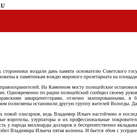
RU
х сторонники воздали дань памяти основателю Советского гос
зложены к памятникам вождю мирового пролетариата на площади
ю правоохранителей. На Каменном мосту полицейские останови
ние. Одновременно по рации полицейский сообщил своему руково
правскими
шварценеггерами, отлично экипированными, в бр
азом полисмены остановили другую группу жителей Вологды. Да
х покой олигархов, ведь Владимир Ильич настойчиво и послед
вые воротилы, узурпаторы и их профессиональные покровители
асть у народа миллиарды долларов и беспрепятственно вкладыва
юбит Владимира Ильича пятая колонна. И бьется лбом с усерди