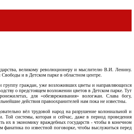
ударства, великому революционеру и мыслителю В.И. Ленину.
 Свободы и в Детском парке в областном центре.
ли группу граждан, уже возложивших цветы и направляющихся
дству о предстоящем возложении цветов в Детском парке. Тут
онежилетах, для «обезвреживания» вологжан. Слава богу,
льнейшие действия правоохранителей нам пока не известны.
овательно вёл трудовой народ на разрушение колониальной и
. Той системы, которая и сейчас, даже в период проведения
ть их в экономику враждебных государств - чтобы в конечном
ем фанатика по известной поговорке, чтобы выслужиться перед