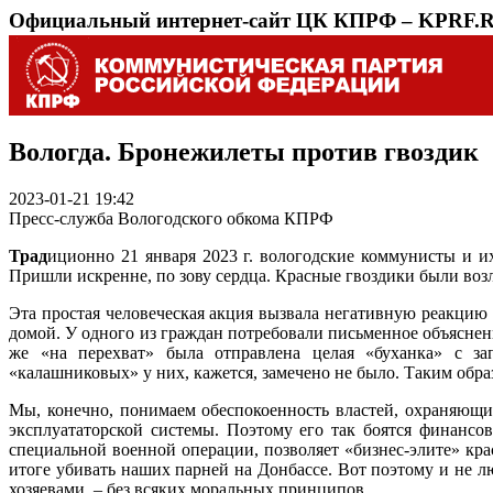
Официальный интернет-сайт ЦК КПРФ – KPRF.
Вологда. Бронежилеты против гвоздик
2023-01-21 19:42
Пресс-служба Вологодского обкома КПРФ
Трад
иционно 21 января 2023 г. вологодские коммунисты и и
Пришли искренне, по зову сердца. Красные гвоздики были во
Эта простая человеческая акция вызвала негативную реакци
домой. У одного из граждан потребовали письменное объясне
же «на перехват» была отправлена целая «буханка» с за
«калашниковых» у них, кажется, замечено не было. Таким обр
Мы, конечно, понимаем обеспокоенность властей, охраняющи
эксплуататорской системы. Поэтому его так боятся финансо
специальной военной операции, позволяет «бизнес-элите» кр
итоге убивать наших парней на Донбассе. Вот поэтому и не л
хозяевами, – без всяких моральных принципов.