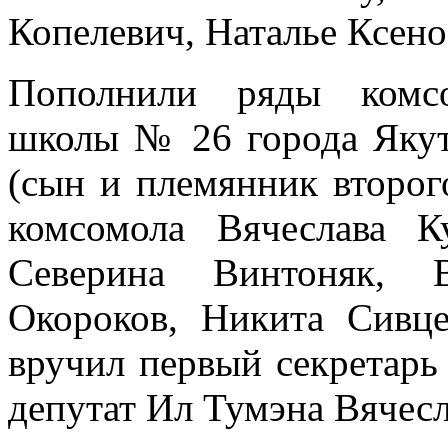
Копелевич, Наталье Ксен
Пополнили ряды комсо
школы № 26 города Якут
(сын и племянник второг
комсомола Вячеслава Ку
Северина Винтоняк, 
Окороков, Никита Сивц
вручил первый секретар
депутат Ил Тумэна Вячес