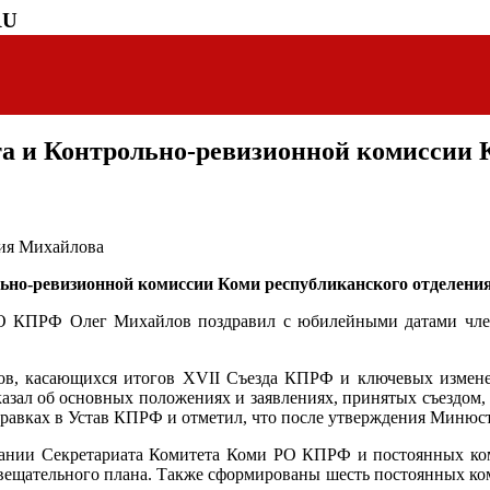
RU
а и Контрольно-ревизионной комиссии К
рия Михайлова
льно-ревизионной комиссии Коми республиканского отделен
РО КПРФ Олег Михайлов поздравил с юбилейными датами член
ов, касающихся итогов XVII Съезда КПРФ и ключевых измене
зал об основных положениях и заявлениях, принятых съездом, а
правках в Устав КПРФ и отметил, что после утверждения Минюст
вании Секретариата Комитета Коми РО КПРФ и постоянных коми
овещательного плана. Также сформированы шесть постоянных ко