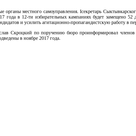
е органы местного самоуправления. Iсекретарь Сыктывкарског
017 года в 12-ти избирательных кампаниях будет замещено 52 д
ндидатов и усилить агитационно-пропагандистскую работу в пе
еслав Скроцкий по поручению бюро проинформировал члено
одведены в ноябре 2017 года.