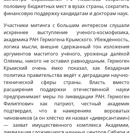
половину бюджетных мест в вузах страны, сократить
финансовую поддержку кандидатам и докторам наук.
Участники митинга с большим интересом слушали
искреннее выступление ученого-космофизика,
академика РАН Гермогена Крымского. Убеждённость,
логика мысли, внешне сдержанный тон изложения
аргументов маститого учёного, уроженца далёкой
Олёкмы, никого не оставил равнодушным. Гермоген
Крымский очень ёмко показал, как бездарная
политика правительства ведёт к деградации научно-
технической сферы страны. Власть вместо
расширения поддержки отечественной науки
предпринимает меры по ликвидации РАН. Гермоген
Филиппович как патриот, честный академик
подтвердил, что в намерениях вороватых
чиновников (а он хлёстко их назвал «диверсантами»)
— захват имущественного комплекса Академии,
ликвидация сложившихся научных центров Сибири и