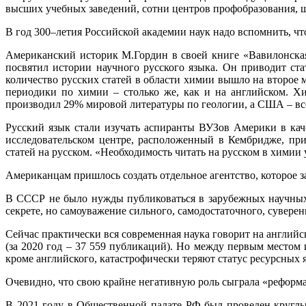
высших учебных заведений, сотни центров профобразования, ш
В год 300–летия Российской академии наук надо вспомнить, чт
Американский историк М.Гордин в своей книге «Вавилонская 
посвятил истории научного русского языка. Он приводит ста
количество русских статей в области химии вышло на второе 
периодики по химии – столько же, как и на английском. Х
производил 29% мировой литературы по геологии, а США – вс
Русский язык стали изучать аспиранты ВУЗов Америки в кач
исследовательском центре, расположенный в Кембридже, при
статей на русском. «Необходимость читать на русском в химии
Американцам пришлось создать отдельное агентство, которое 
В СССР не было нужды публиковаться в зарубежных научных ж
секрете, но самоуважение сильного, самодостаточного, сувере
Сейчас практически вся современная наука говорит на английс
(за 2020 год – 37 559 публикаций). Но между первым местом 
кроме английского, катастрофически теряют статус ресурсных 
Очевидно, что свою крайне негативную роль сыграла «реформа
В 2021 году в Общественной палате РФ был проведен круглы