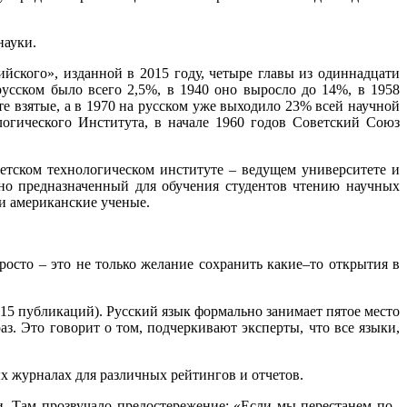
науки.
йского», изданной в 2015 году, четыре главы из одиннадцати
русском было всего 2,5%, в 1940 оно выросло до 14%, в 1958
е взятые, а в 1970 на русском уже выходило 23% всей научной
огического Института, в начале 1960 годов Советский Союз
етском технологическом институте – ведущем университете и
ьно предназначенный для обучения студентов чтению научных
ли американские ученые.
осто – это не только желание сохранить какие–то открытия в
815 публикаций). Русский язык формально занимает пятое место
з. Это говорит о том, подчеркивают эксперты, что все языки,
х журналах для различных рейтингов и отчетов.
. Там прозвучало предостережение: «Если мы перестанем по–