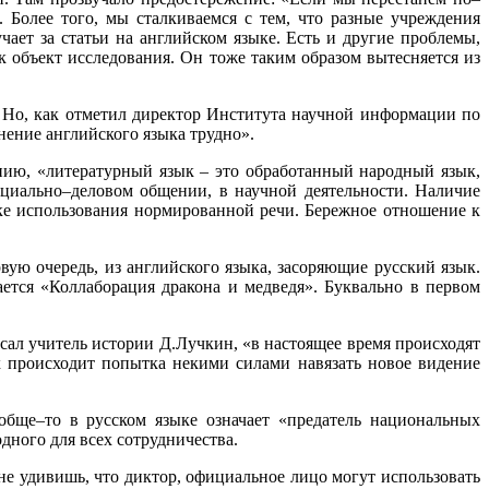
. Более того, мы сталкиваемся с тем, что разные учреждения
ает за статьи на английском языке. Есть и другие проблемы,
ак объект исследования. Он тоже таким образом вытесняется из
. Но, как отметил директор Института научной информации по
нение английского языка трудно».
ю, «литературный язык – это обработанный народный язык,
ициально–деловом общении, в научной деятельности. Наличие
ике использования нормированной речи. Бережное отношение к
вую очередь, из английского языка, засоряющие русский язык.
ется «Коллаборация дракона и медведя». Буквально в первом
сал учитель истории Д.Лучкин, «в настоящее время происходят
х происходит попытка некими силами навязать новое видение
обще–то в русском языке означает «предатель национальных
дного для всех сотрудничества.
не удивишь, что диктор, официальное лицо могут использовать