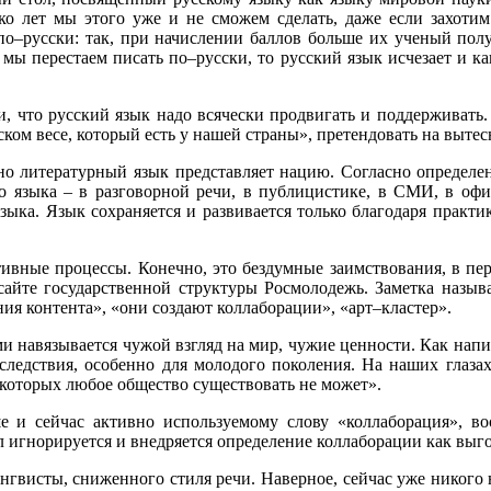
ько лет мы этого уже и не сможем сделать, даже если захотим
по–русски: так, при начислении баллов больше их ученый получ
 мы перестаем писать по–русски, то русский язык исчезает и к
и, что русский язык надо всячески продвигать и поддерживать
ом весе, который есть у нашей страны», претендовать на вытес
о литературный язык представляет нацию. Согласно определени
ого языка – в разговорной речи, в публицистике, в СМИ, в оф
зыка. Язык сохраняется и развивается только благодаря практ
ивные процессы. Конечно, это бездумные заимствования, в пер
сайте государственной структуры Росмолодежь. Заметка называ
ния контента», «они создают коллаборации», «арт–кластер».
ми навязывается чужой взгляд на мир, чужие ценности. Как напи
ледствия, особенно для молодого поколения. На наших глаза
з которых любое общество существовать не может».
е и сейчас активно используемому слову «коллаборация», во
 игнорируется и внедряется определение коллаборации как выго
ингвисты, сниженного стиля речи. Наверное, сейчас уже никого 