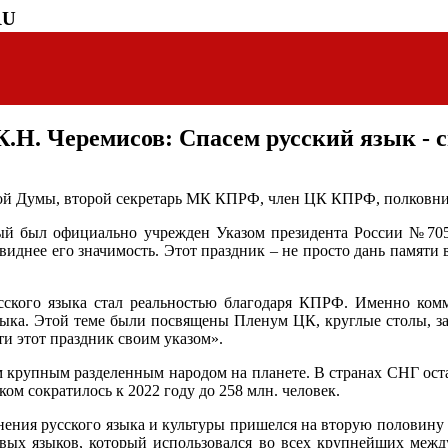
RU
Н. Черемисов: Спасем русский язык - с
ной Думы, второй секретарь МК КПРФ, член ЦК КПРФ, полковни
ый был официально учрежден Указом президента России №705 «
иднее его значимость. Этот праздник – не просто дань памяти в
ского языка стал реальностью благодаря КПРФ. Именно комм
языка. Этой теме были посвящены Пленум ЦК, круглые столы, за
ти этот праздник своим указом».
м крупным разделенным народом на планете. В странах СНГ остал
ом сократилось к 2022 году до 258 млн. человек.
ения русского языка и культуры пришелся на вторую половину 
вых языков, который использовался во всех крупнейших между