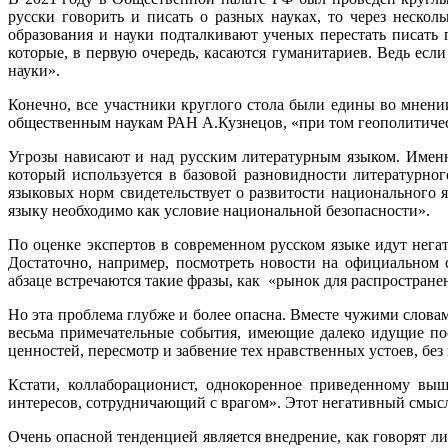
русски говорить и писать о разных науках, то через нескол
образования и науки подталкивают ученых перестать писать 
которые, в первую очередь, касаются гуманитариев. Ведь если
науки».
Конечно, все участники круглого стола были едины во мнени
общественным наукам РАН А.Кузнецов, «при том геополитическ
Угрозы нависают и над русским литературным языком. Именн
который используется в базовой разновидности литературн
языковых норм свидетельствует о развитости национального я
языку необходимо как условие национальной безопасности».
По оценке экспертов в современном русском языке идут негат
Достаточно, например, посмотреть новости на официальном 
абзаце встречаются такие фразы, как «рынок для распростране
Но эта проблема глубже и более опасна. Вместе чужими слова
весьма примечательные события, имеющие далеко идущие пос
ценностей, пересмотр и забвение тех нравственных устоев, бе
Кстати, коллаборационист, однокоренное приведенному выш
интересов, сотрудничающий с врагом». Этот негативный смысл
Очень опасной тенденцией является внедрение, как говорят л