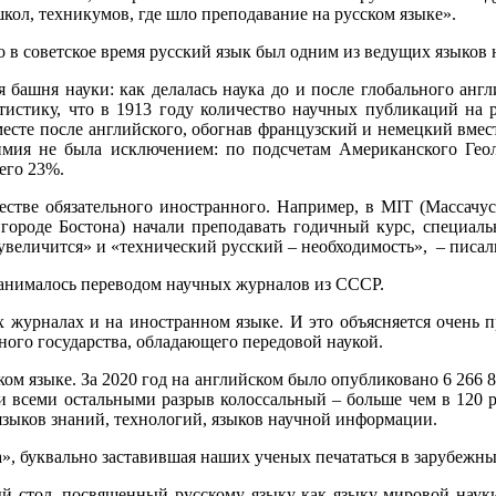
кол, техникумов, где шло преподавание на русском языке».
о в советское время русский язык был одним из ведущих языков 
башня науки: как делалась наука до и после глобального англи
тистику, что в 1913 году количество научных публикаций на 
месте после английского, обогнав французский и немецкий вмест
имия не была исключением: по подсчетам Американского Геол
его 23%.
естве обязательного иностранного. Например, в MIT (Массачус
городе Бостона) начали преподавать годичный курс, специал
 увеличится» и «технический русский – необходимость», – писа
занималось переводом научных журналов из СССР.
урналах и на иностранном языке. И это объясняется очень пр
нного государства, обладающего передовой наукой.
ком языке. За 2020 год на английском было опубликовано 6 266 
и всеми остальными разрыв колоссальный – больше чем в 120 ра
языков знаний, технологий, языков научной информации.
», буквально заставившая наших ученых печататься в зарубежны
й стол, посвященный русскому языку как языку мировой науки