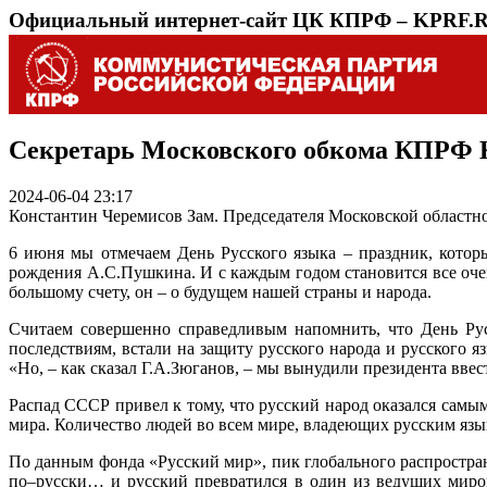
Официальный интернет-сайт ЦК КПРФ – KPRF.
Секретарь Московского обкома КПРФ К.
2024-06-04 23:17
Константин Черемисов Зам. Председателя Московской област
6 июня мы отмечаем День Русского языка – праздник, котор
рождения А.С.Пушкина. И с каждым годом становится все очев
большому счету, он – о будущем нашей страны и народа.
Считаем совершенно справедливым напомнить, что День Рус
последствиям, встали на защиту русского народа и русского 
«Но, – как сказал Г.А.Зюганов, – мы вынудили президента ввес
Распад СССР привел к тому, что русский народ оказался самы
мира. Количество людей во всем мире, владеющих русским язык
По данным фонда «Русский мир», пик глобального распростран
по–русски… и русский превратился в один из ведущих миро