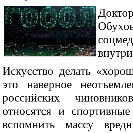
Докто
Обух
соц
внутри
Искусство делать «хоро
это наверное неотъемл
российских чиновник
относятся и спортивны
вспомнить массу вред