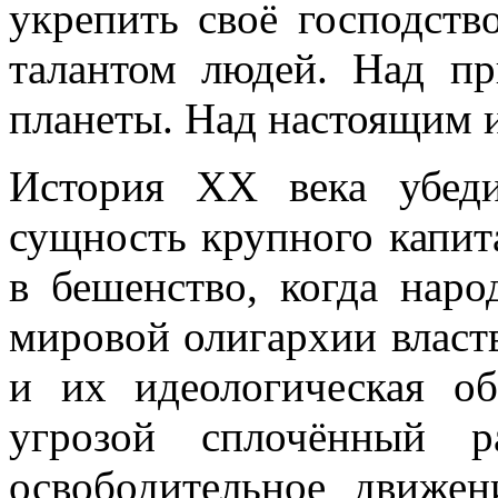
укрепить своё господств
талантом людей. Над п
планеты. Над настоящим 
История XX века убеди
сущность крупного капит
в бешенство, когда нар
мировой олигархии властв
и их идеологическая об
угрозой сплочённый р
освободительное движен