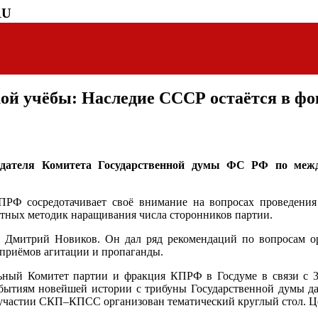
RU
ой учёбы: Наследие СССР остаётся в фо
едателя Комитета Государственной думы ФС РФ по меж
ПРФ сосредотачивает своё внимание на вопросах проведения
етных методик наращивания числа сторонников партии.
л Дмитрий Новиков. Он дал ряд рекомендаций по вопросам о
 приёмов агитации и пропаганды.
альный Комитет партии и фракция КПРФ в Госдуме в связи с 
ытиям новейшей истории с трибуны Государственной думы да
м участии СКП–КПСС организован тематический круглый стол.