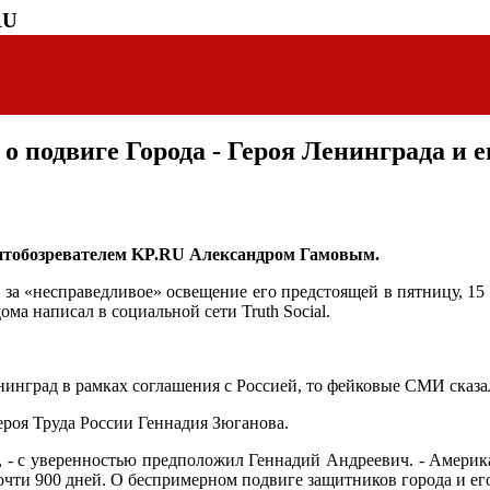
RU
о подвиге Города - Героя Ленинграда и е
литобозревателем KP.RU Александром Гамовым.
а «несправедливое» освещение его предстоящей в пятницу, 15 
ма написал в социальной сети Truth Social.
нинград в рамках соглашения с Россией, то фейковые СМИ сказа
роя Труда России Геннадия Зюганова.
, - с уверенностью предположил Геннадий Андреевич. - Америк
очти 900 дней. О беспримерном подвиге защитников города и ег