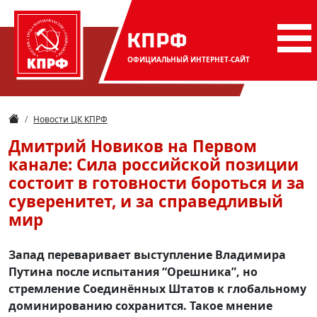
КПРФ
ОФИЦИАЛЬНЫЙ
ИНТЕРНЕТ-САЙТ
Новости ЦК КПРФ
Дмитрий Новиков на Первом
канале: Сила российской позиции
состоит в готовности бороться и за
суверенитет, и за справедливый
мир
Запад переваривает выступление Владимира
Путина после испытания “Орешника”, но
стремление Соединённых Штатов к глобальному
доминированию сохранится. Такое мнение